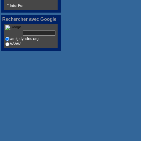
* InterFer
Rechercher avec Google
amfg.dyndns.org
WWW