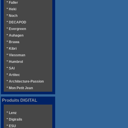
* Faller
* Heki
* Noch
* DECAPOD
* Evergreen
* Auhagen
* Brawa
* Kibri
* Viessman
* Humbrol
* SAI
* Artitec
* Architecture-Passion
* Mon Petit Jean
Produits DIGITAL
* Lenz
* Digirails
* ESU