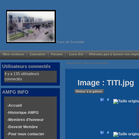
Gare de Grenoble
Nbre visiteurs
Calendrier
Forums
Livre d'or
N'hésitez pas à laisser vos impre
Voir/Cacher menus de gauche
Utilisateurs connectés
Il y a 135 utilisateurs
connectés
Image : TITI.jpg
AMFG INFO
Retour à la galerie
-Accueil
-Historique AMFG
-Membres d'honneur
-Devenir Membre
-Pour nous contacter