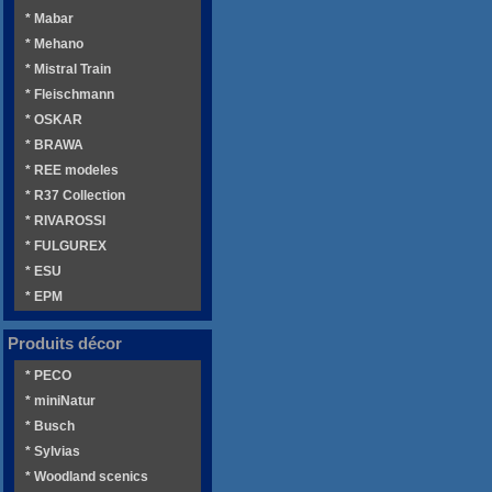
* Mabar
* Mehano
* Mistral Train
* Fleischmann
* OSKAR
* BRAWA
* REE modeles
* R37 Collection
* RIVAROSSI
* FULGUREX
* ESU
* EPM
Produits décor
* PECO
* miniNatur
* Busch
* Sylvias
* Woodland scenics