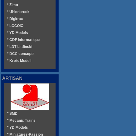
* Zimo
* Uhlenbrock
* Digitrax
* LOCOIO
* YD Models
* CDF Informatique
* LDT Littfinski
* DCC concepts
* Krois-Modell
ARTISAN
* SMD
* Mecanic Trains
* YD Models
* Miniatures-Passion