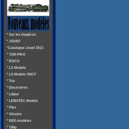
* Sur les étagères
* JOUEF
*Catalogue Jouef 2021
* T2M-PIKO
* ROCO
* LS Models
* LS Models SNCF
* Trix
* Electrotren
* Liliput
* LEMATEC Models
* Piko
* Vitrains
* REE-modeles
* Tillig