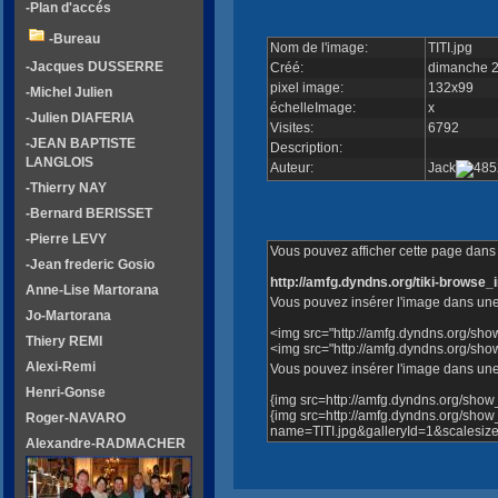
-Plan d'accés
-Bureau
Nom de l'image:
TITI.jpg
-Jacques DUSSERRE
Créé:
dimanche 2
pixel image:
132x99
-Michel Julien
échelleImage:
x
-Julien DIAFERIA
Visites:
6792
-JEAN BAPTISTE
Description:
LANGLOIS
Auteur:
Jack
-Thierry NAY
-Bernard BERISSET
-Pierre LEVY
Vous pouvez afficher cette page dans v
-Jean frederic Gosio
http://amfg.dyndns.org/tiki-brows
Anne-Lise Martorana
Vous pouvez insérer l'image dans une
Jo-Martorana
<img src="http://amfg.dyndns.org/s
Thiery REMI
<img src="http://amfg.dyndns.org/s
Alexi-Remi
Vous pouvez insérer l'image dans une 
Henri-Gonse
{img src=http://amfg.dyndns.org/sh
{img src=http://amfg.dyndns.org/sho
Roger-NAVARO
name=TITI.jpg&galleryId=1&scalesiz
Alexandre-RADMACHER