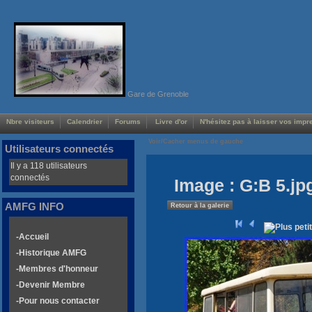
Gare de Grenoble
Nbre visiteurs
Calendrier
Forums
Livre d'or
N'hésitez pas à laisser vos impre
Voir/Cacher menus de gauche
Utilisateurs connectés
Il y a 118 utilisateurs
connectés
Image : G:B 5.jp
AMFG INFO
Retour à la galerie
-Accueil
-Historique AMFG
-Membres d'honneur
-Devenir Membre
-Pour nous contacter