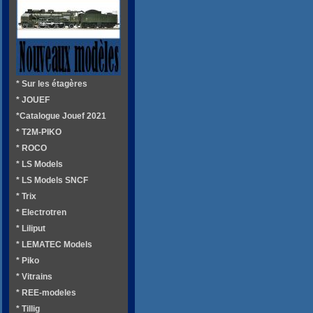
* Sur les étagères
* JOUEF
*Catalogue Jouef 2021
* T2M-PIKO
* ROCO
* LS Models
* LS Models SNCF
* Trix
* Electrotren
* Liliput
* LEMATEC Models
* Piko
* Vitrains
* REE-modeles
* Tillig