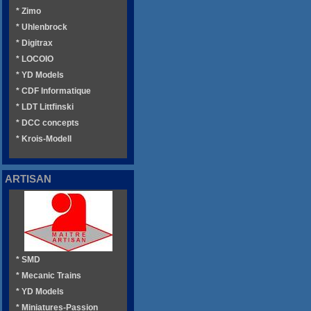
* Zimo
* Uhlenbrock
* Digitrax
* LOCOIO
* YD Models
* CDF Informatique
* LDT Littfinski
* DCC concepts
* Krois-Modell
ARTISAN
* SMD
* Mecanic Trains
* YD Models
* Miniatures-Passion