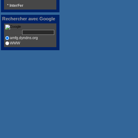
* InterFer
Rechercher avec Google
amfg.dyndns.org
WWW