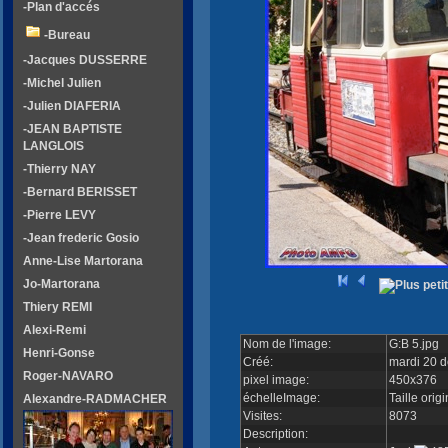
-Plan d'accés
-Bureau
-Jacques DUSSERRE
-Michel Julien
-Julien DIAFERIA
-JEAN BAPTISTE
LANGLOIS
-Thierry NAY
-Bernard BERISSET
-Pierre LEVY
-Jean frederic Gosio
Anne-Lise Martorana
Jo-Martorana
Thiery REMI
Alexi-Remi
Nom de l'image:
G:B 5.jpg
Henri-Gonse
Créé:
mardi 20 d
Roger-NAVARO
pixel image:
450x376
échelleImage:
Taille orig
Alexandre-RADMACHER
Visites:
8073
Description: