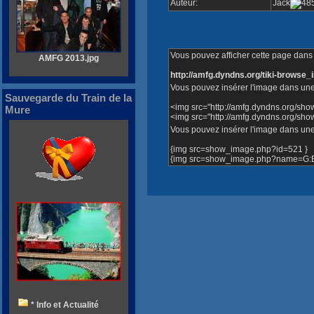
Auteur:
Jack
Vous pouvez afficher cette page dans v
AMFG 2013.jpg
http://amfg.dyndns.org/tiki-brows
Vous pouvez insérer l'image dans une
Sauvegarde du Train de la
<img src="http://amfg.dyndns.org/sh
Mure
<img src="http://amfg.dyndns.org/s
Vous pouvez insérer l'image dans une 
{img src=show_image.php?id=521 }
{img src=show_image.php?name=G:B 
* Info et Actualité