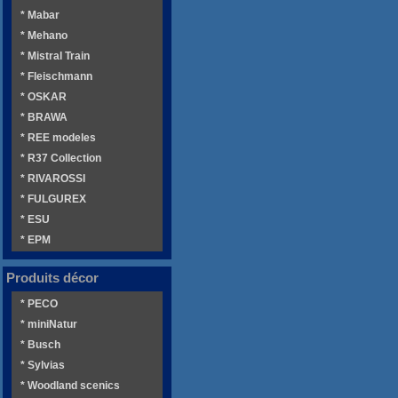
* Mabar
* Mehano
* Mistral Train
* Fleischmann
* OSKAR
* BRAWA
* REE modeles
* R37 Collection
* RIVAROSSI
* FULGUREX
* ESU
* EPM
Produits décor
* PECO
* miniNatur
* Busch
* Sylvias
* Woodland scenics