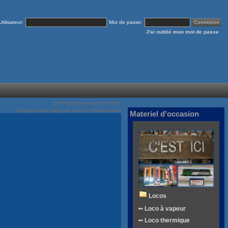
Utilisateur:
Mot de passe:
J'ai oublié mon mot de passe
Voir/Cacher menus de droite
Envoyez cette page par courrier électronique
Materiel d'occasion
Locos
➻ Loco à vapeur
➻ Loco thermique