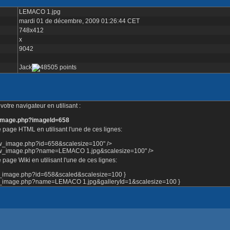
LEMACO 1.jpg
mardi 01 de décembre, 2009 01:26:44 CET
748x412
x
9042
Jack
otre navigateur en utilisant :
e_image.php?imageId=658
 page HTML en utilisant l'une de ces lignes:
how_image.php?id=658&scalesize=100" />
show_image.php?name=LEMACO 1.jpg&scalesize=100" />
page Wiki en utilisant l'une de ces lignes:
ow_image.php?id=658&scaled&scalesize=100 }
how_image.php?name=LEMACO 1.jpg&galleryId=1&scalesize=100 }