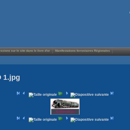
ssions sur le site dans le livre d'or
Manifestations ferroviaires Régionales
 1.jpg