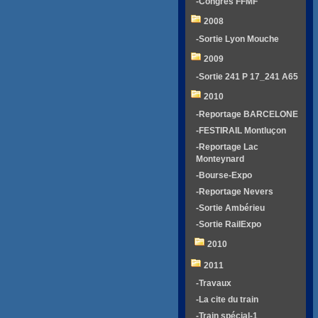
-Congrés FFMF
2008
-Sortie Lyon Mouche
2009
-Sortie 241 P 17_241 A65
2010
-Reportage BARCELONE
-FESTIRAIL Montluçon
-Reportage Lac
Monteynard
-Bourse-Expo
-Reportage Nevers
-Sortie Ambérieu
-Sortie RailExpo
2010
2011
-Travaux
-La cite du train
-Train spécial-1