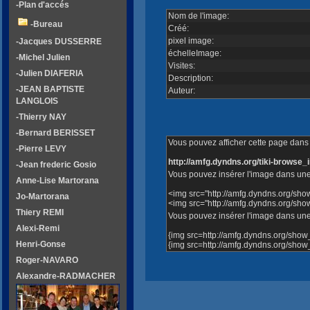
-Plan d'accés
Nom de l'image:
-Bureau
Créé:
pixel image:
-Jacques DUSSERRE
échelleImage:
-Michel Julien
Visites:
-Julien DIAFERIA
Description:
-JEAN BAPTISTE
Auteur:
LANGLOIS
-Thierry NAY
-Bernard BERISSET
Vous pouvez afficher cette page dans v
-Pierre LEVY
http://amfg.dyndns.org/tiki-brows
-Jean frederic Gosio
Vous pouvez insérer l'image dans une
Anne-Lise Martorana
<img src="http://amfg.dyndns.org/s
Jo-Martorana
<img src="http://amfg.dyndns.org/
Thiery REMI
Vous pouvez insérer l'image dans une 
Alexi-Remi
{img src=http://amfg.dyndns.org/sh
Henri-Gonse
{img src=http://amfg.dyndns.org/s
Roger-NAVARO
Alexandre-RADMACHER