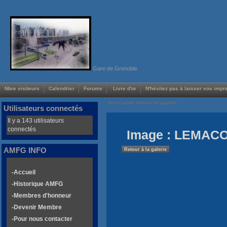
Gare de Grenoble
Nbre visiteurs
Calendrier
Forums
Livre d'or
N'hésitez pas à laisser vos impre
Voir/Cacher menus de gauche
Utilisateurs connectés
Il y a 143 utilisateurs
connectés
Image : LEMACO
AMFG INFO
Retour à la galerie
-Accueil
-Historique AMFG
-Membres d'honneur
-Devenir Membre
-Pour nous contacter