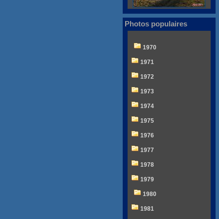
Photos populaires
1970
1971
1972
1973
1974
1975
1976
1977
1978
1979
1980
1981