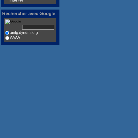
* InterFer
Rechercher avec Google
amfg.dyndns.org
WWW