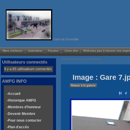
Gare de Grenoble
Nbre visiteurs
Calendrier
Forums
Livre d'or
N'hésitez pas à laisser vos impre
Voir/Cacher menus de gauche
Utilisateurs connectés
Il y a 65 utilisateurs connectés
Image : Gare 7.j
AMFG INFO
Retour à la galerie
-Accueil
-Historique AMFG
-Membres d'honneur
-Devenir Membre
-Pour nous contacter
-Plan d'accés