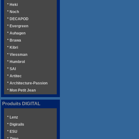
* Heki
* Noch
* DECAPOD
* Evergreen
* Auhagen
* Brawa
* Kibri
* Viessman
* Humbrol
* SAI
* Artitec
* Architecture-Passion
* Mon Petit Jean
Produits DIGITAL
* Lenz
* Digirails
* ESU
* Zimo