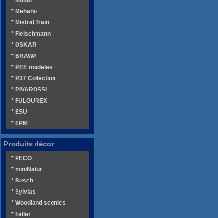
* Mehano
* Mistral Train
* Fleischmann
* OSKAR
* BRAWA
* REE modeles
* R37 Collection
* RIVAROSSI
* FULGUREX
* ESU
* EPM
Produits décor
* PECO
* miniNatur
* Busch
* Sylvias
* Woodland scenics
* Faller