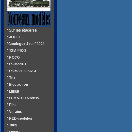
* Sur les étagères
* JOUEF
*Catalogue Jouef 2021
* T2M-PIKO
* ROCO
* LS Models
* LS Models SNCF
* Trix
* Electrotren
* Liliput
* LEMATEC Models
* Piko
* Vitrains
* REE-modeles
* Tillig
* Mabar