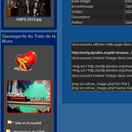
pixel image:
644
échelleImage:
Tail
Visites:
105
Description:
AMFG 2013.jpg
Auteur:
Jac
Sauvegarde du Train de la
Mure
Vous pouvez afficher cette page dans v
http://amfg.dyndns.org/tiki-brows
Vous pouvez insérer l'image dans une
<img src="http://amfg.dyndns.org/sh
<img src="http://amfg.dyndns.org/s
Vous pouvez insérer l'image dans une 
{img src=show_image.php?id=704 }
{img src=show_image.php?name=Gare
* Info et Actualité