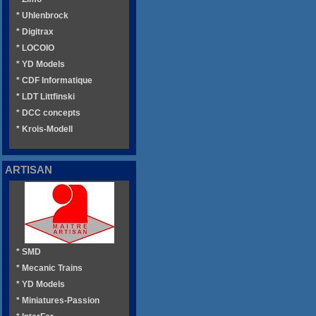
* Uhlenbrock
* Digitrax
* LOCOIO
* YD Models
* CDF Informatique
* LDT Littfinski
* DCC concepts
* Krois-Modell
ARTISAN
* SMD
* Mecanic Trains
* YD Models
* Miniatures-Passion