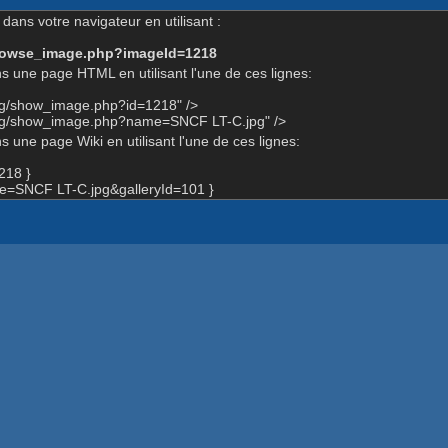
dans votre navigateur en utilisant :
-browse_image.php?imageId=1218
s une page HTML en utilisant l'une de ces lignes:
org/show_image.php?id=1218" />
org/show_image.php?name=SNCF LT-C.jpg" />
 une page Wiki en utilisant l'une de ces lignes:
218 }
=SNCF LT-C.jpg&galleryId=101 }