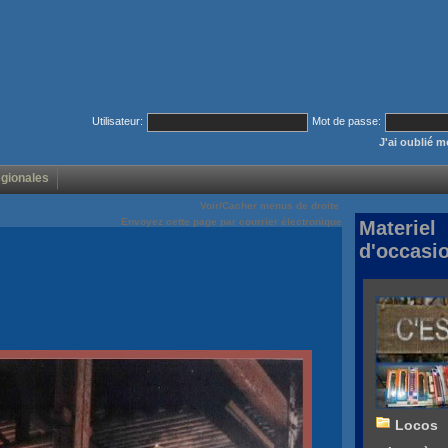
Utilisateur:
Mot de passe:
J'ai oublié 
égionales
Voir/Cacher menus de droite
Envoyez cette page par courrier électronique
Materiel
d'occasi
Locos