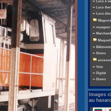
➻ Loco à v
➻ Loco the
➻ Loco élec
Wagon
➻ voyageur
➻ Marchand
Maquet
➻ Bâtiment
➻ Divers
accesso
➻ Voie
➻ Digital
➻ Divers
Images c
au hasar