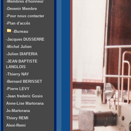
-Membres d'honneur
-Devenir Membre
-Pour nous contacter
-Plan d'accés
-Bureau
-Jacques DUSSERRE
-Michel Julien
-Julien DIAFERIA
-JEAN BAPTISTE
LANGLOIS
-Thierry NAY
-Bernard BERISSET
-Pierre LEVY
-Jean frederic Gosio
Anne-Lise Martorana
Jo-Martorana
Thiery REMI
Alexi-Remi