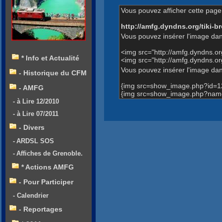
Vous pouvez afficher cette page 
http://amfg.dyndns.org/tiki
Vous pouvez insérer l'image dan
<img src="http://amfg.dyndns.
* Info et Actualité
<img src="http://amfg.dyndns.
Vous pouvez insérer l'image dans
- Historique du CFM
{img src=show_image.php?id=1
- AMFG
{img src=show_image.php?name
- à Lire 12/2010
- à Lire 07/2011
- Divers
- ARDSL SOS
- Affiches de Grenoble.
* Actions AMFG
- Pour Participer
- Calendrier
- Reportages