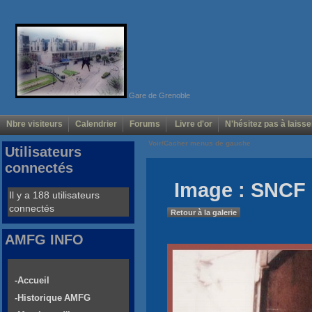
Gare de Grenoble
Nbre visiteurs
Calendrier
Forums
Livre d'or
N'hésitez pas à laisse
Voir/Cacher menus de gauche
Utilisateurs
connectés
Image : SNCF 
Il y a 188 utilisateurs
connectés
Retour à la galerie
AMFG INFO
-Accueil
-Historique AMFG