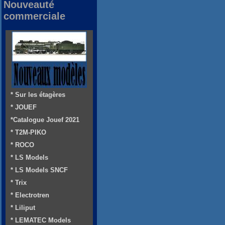
Nouveauté
commerciale
* Sur les étagères
* JOUEF
*Catalogue Jouef 2021
* T2M-PIKO
* ROCO
* LS Models
* LS Models SNCF
* Trix
* Electrotren
* Liliput
* LEMATEC Models