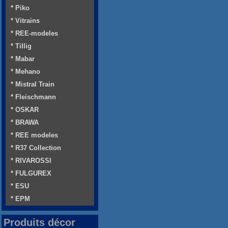
* Piko
* Vitrains
* REE-modeles
* Tillig
* Mabar
* Mehano
* Mistral Train
* Fleischmann
* OSKAR
* BRAWA
* REE modeles
* R37 Collection
* RIVAROSSI
* FULGUREX
* ESU
* EPM
Produits décor