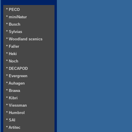
* PECO
* miniNatur
* Busch
* Sylvias
* Woodland scenics
* Faller
* Heki
* Noch
* DECAPOD
* Evergreen
* Auhagen
* Brawa
* Kibri
* Viessman
* Humbrol
* SAI
* Artitec