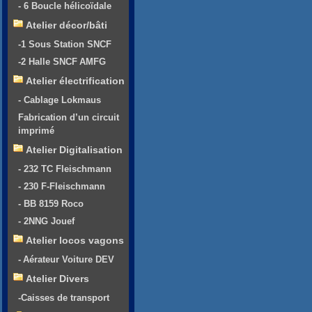
- 6 Boucle hélicoïdale
Atelier décor/bâti
-1 Sous Station SNCF
-2 Halle SNCF AMFG
Atelier électrification
- Cablage Lokmaus
Fabrication d’un circuit
imprimé
Atelier Digitalisation
- 232 TC Fleischmann
- 230 F-Fleischmann
- BB 8159 Roco
- 2NNG Jouef
Atelier locos vagons
- Aérateur Voiture DEV
Atelier Divers
-Caisses de transport