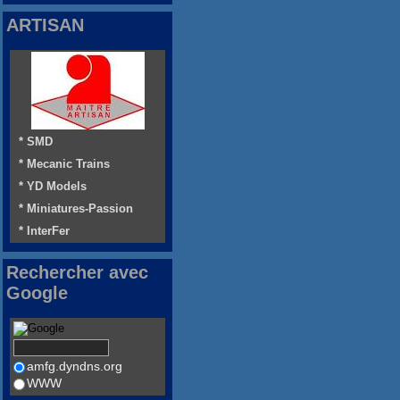
ARTISAN
* SMD
* Mecanic Trains
* YD Models
* Miniatures-Passion
* InterFer
Rechercher avec
Google
amfg.dyndns.org
WWW