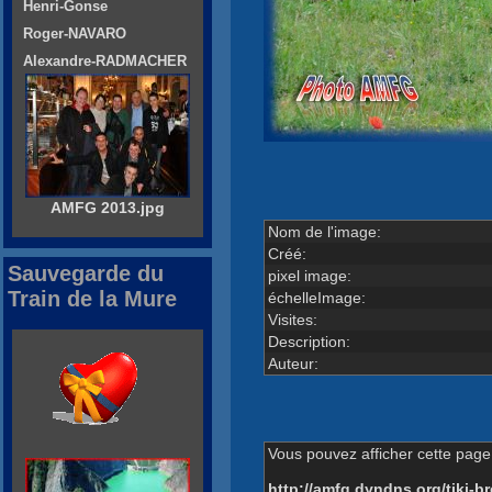
Henri-Gonse
Roger-NAVARO
Alexandre-RADMACHER
AMFG 2013.jpg
Nom de l'image:
Créé:
Sauvegarde du
pixel image:
Train de la Mure
échelleImage:
Visites:
Description:
Auteur:
Vous pouvez afficher cette page 
http://amfg.dyndns.org/tiki