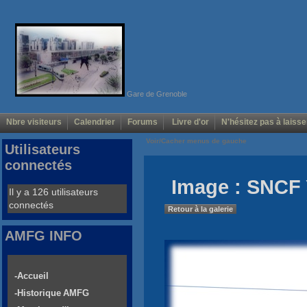
Gare de Grenoble
Nbre visiteurs
Calendrier
Forums
Livre d'or
N'hésitez pas à laisse
Voir/Cacher menus de gauche
Utilisateurs
connectés
Image : SNCF 
Il y a 126 utilisateurs
connectés
Retour à la galerie
AMFG INFO
-Accueil
-Historique AMFG