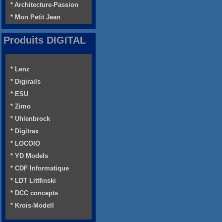
* Architecture-Passion
* Mon Petit Jean
Produits DIGITAL
* Lenz
* Digirails
* ESU
* Zimo
* Uhlenbrock
* Digitrax
* LOCOIO
* YD Models
* CDF Informatique
* LDT Littfinski
* DCC concepts
* Krois-Modell