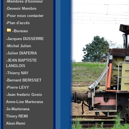
-Membres d'honneur
-Devenir Membre
-Pour nous contacter
-Plan d'accés
-Bureau
-Jacques DUSSERRE
-Michel Julien
-Julien DIAFERIA
-JEAN BAPTISTE
LANGLOIS
-Thierry NAY
-Bernard BERISSET
-Pierre LEVY
-Jean frederic Gosio
Anne-Lise Martorana
Jo-Martorana
Thiery REMI
Alexi-Remi