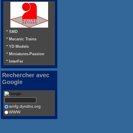
* SMD
* Mecanic Trains
* YD Models
* Miniatures-Passion
* InterFer
Rechercher avec
Google
amfg.dyndns.org
WWW