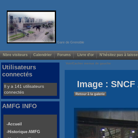
Gare de Grenoble
Nbre visiteurs
Calendrier
Forums
Livre d'or
N'hésitez pas à laisse
Voir/Cacher menus de gauche
Utilisateurs
connectés
Image : SNCF 
Il y a 141 utilisateurs
connectés
Retour à la galerie
AMFG INFO
-Accueil
-Historique AMFG