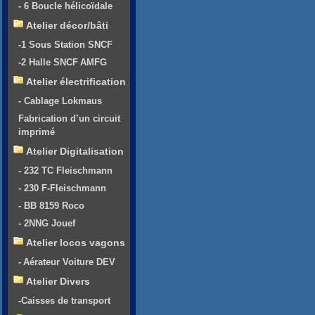
- 6 Boucle hélicoïdale
Atelier décor/bâti
-1 Sous Station SNCF
-2 Halle SNCF AMFG
Atelier électrification
- Cablage Lokmaus
Fabrication d’un circuit
imprimé
Atelier Digitalisation
- 232 TC Fleischmann
- 230 F-Fleischmann
- BB 8159 Roco
- 2NNG Jouef
Atelier locos vagons
- Aérateur Voiture DEV
Atelier Divers
-Caisses de transport