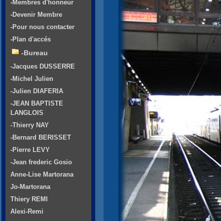
-Membres d'honneur
-Devenir Membre
-Pour nous contacter
-Plan d'accés
-Bureau
-Jacques DUSSERRE
-Michel Julien
-Julien DIAFERIA
-JEAN BAPTISTE
LANGLOIS
-Thierry NAY
-Bernard BERISSET
-Pierre LEVY
-Jean frederic Gosio
Anne-Lise Martorana
Jo-Martorana
Thiery REMI
Alexi-Remi