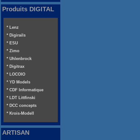
Produits DIGITAL
* Lenz
* Digirails
* ESU
* Zimo
* Uhlenbrock
* Digitrax
* LOCOIO
* YD Models
* CDF Informatique
* LDT Littfinski
* DCC concepts
* Krois-Modell
ARTISAN