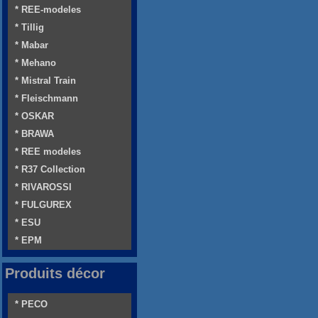
* REE-modeles
* Tillig
* Mabar
* Mehano
* Mistral Train
* Fleischmann
* OSKAR
* BRAWA
* REE modeles
* R37 Collection
* RIVAROSSI
* FULGUREX
* ESU
* EPM
Produits décor
* PECO