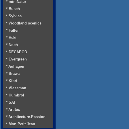
* miniNatur
* Busch
* Sylvias
* Woodland scenics
* Faller
* Heki
* Noch
* DECAPOD
* Evergreen
* Auhagen
* Brawa
* Kibri
* Viessman
* Humbrol
* SAI
* Artitec
* Architecture-Passion
* Mon Petit Jean