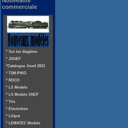
Nouveauté
commerciale
* Sur les étagères
* JOUEF
*Catalogue Jouef 2021
* T2M-PIKO
* ROCO
* LS Models
* LS Models SNCF
* Trix
* Electrotren
* Liliput
* LEMATEC Models