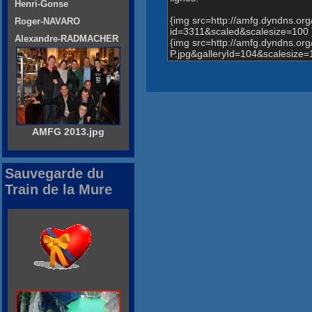
Henri-Gonse
{img src=http://amfg.dyndns.o
Roger-NAVARO
id=3311&scaled&scalesize=100 
Alexandre-RADMACHER
{img src=http://amfg.dyndns.
P.jpg&galleryId=104&scalesize=
AMFG 2013.jpg
Sauvegarde du
Train de la Mure