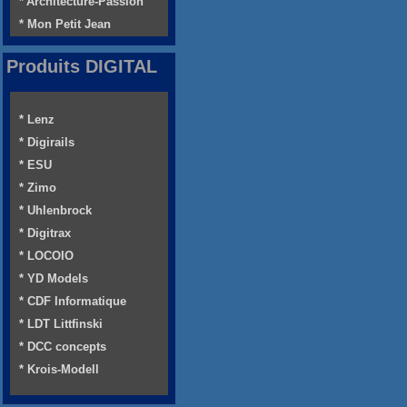
* Architecture-Passion
* Mon Petit Jean
Produits DIGITAL
* Lenz
* Digirails
* ESU
* Zimo
* Uhlenbrock
* Digitrax
* LOCOIO
* YD Models
* CDF Informatique
* LDT Littfinski
* DCC concepts
* Krois-Modell