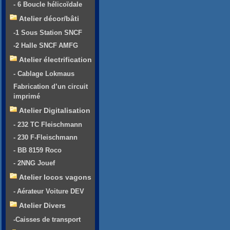
- 6 Boucle hélicoïdale
Atelier décor/bâti
-1 Sous Station SNCF
-2 Halle SNCF AMFG
Atelier électrification
- Cablage Lokmaus
Fabrication d’un circuit
imprimé
Atelier Digitalisation
- 232 TC Fleischmann
- 230 F-Fleischmann
- BB 8159 Roco
- 2NNG Jouef
Atelier locos vagons
- Aérateur Voiture DEV
Atelier Divers
-Caisses de transport