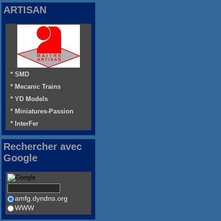
ARTISAN
* SMD
* Mecanic Trains
* YD Models
* Miniatures-Passion
* InterFer
Rechercher avec
Google
amfg.dyndns.org
WWW