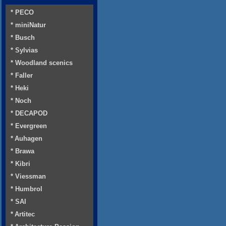
* PECO
* miniNatur
* Busch
* Sylvias
* Woodland scenics
* Faller
* Heki
* Noch
* DECAPOD
* Evergreen
* Auhagen
* Brawa
* Kibri
* Viessman
* Humbrol
* SAI
* Artitec