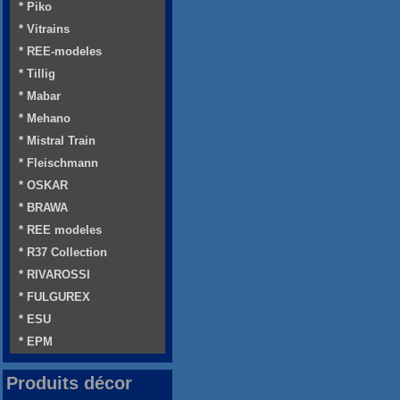
* Piko
* Vitrains
* REE-modeles
* Tillig
* Mabar
* Mehano
* Mistral Train
* Fleischmann
* OSKAR
* BRAWA
* REE modeles
* R37 Collection
* RIVAROSSI
* FULGUREX
* ESU
* EPM
Produits décor