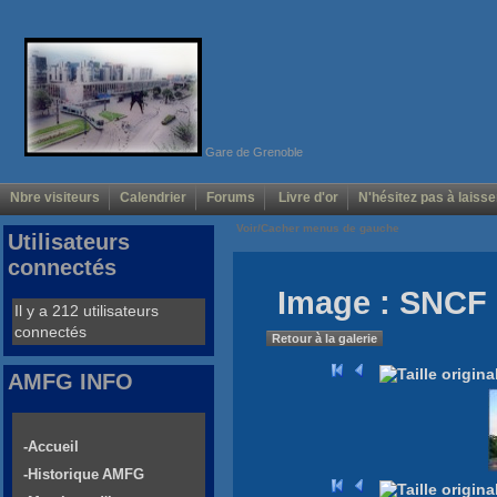
Gare de Grenoble
Nbre visiteurs
Calendrier
Forums
Livre d'or
N'hésitez pas à laisse
Voir/Cacher menus de gauche
Utilisateurs
connectés
Image : SNCF 
Il y a 212 utilisateurs
connectés
Retour à la galerie
AMFG INFO
-Accueil
-Historique AMFG