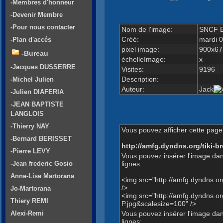
-Membres d'honneur
-Devenir Membre
-Pour nous contacter
Nom de l'image:
SNCF E
Créé:
mardi 0
-Plan d'accés
pixel image:
900x67
-Bureau
échelleImage:
x
-Jacques DUSSERRE
Visites:
9196
Description:
-Michel Julien
Auteur:
Jack
-Julien DIAFERIA
-JEAN BAPTISTE
LANGLOIS
-Thierry NAY
Vous pouvez afficher cette page 
-Bernard BERISSET
http://amfg.dyndns.org/tiki
-Pierre LEVY
Vous pouvez insérer l'image dan
lignes:
-Jean frederic Gosio
Anne-Lise Martorana
<img src="http://amfg.dyndns.
/>
Jo-Martorana
<img src="http://amfg.dyndns
Thiery REMI
P.jpg&scalesize=100" />
Vous pouvez insérer l'image dans
Alexi-Remi
lignes: