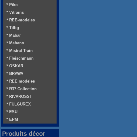
* Piko
* Vitrains
* REE-modeles
* Tillig
* Mabar
* Mehano
* Mistral Train
* Fleischmann
* OSKAR
* BRAWA
* REE modeles
* R37 Collection
* RIVAROSSI
* FULGUREX
* ESU
* EPM
Produits décor