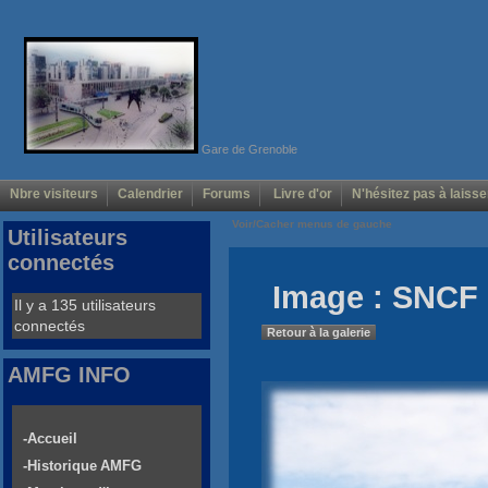
Gare de Grenoble
Nbre visiteurs
Calendrier
Forums
Livre d'or
N'hésitez pas à laisse
Voir/Cacher menus de gauche
Utilisateurs
connectés
Image : SNCF 
Il y a 135 utilisateurs
connectés
Retour à la galerie
AMFG INFO
-Accueil
-Historique AMFG