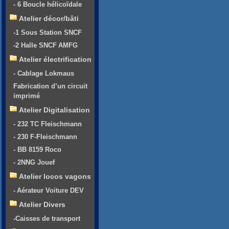
- 6 Boucle hélicoïdale
Atelier décor/bâti
-1 Sous Station SNCF
-2 Halle SNCF AMFG
Atelier électrification
- Cablage Lokmaus
Fabrication d’un circuit
imprimé
Atelier Digitalisation
- 232 TC Fleischmann
- 230 F-Fleischmann
- BB 8159 Roco
- 2NNG Jouef
Atelier locos vagons
- Aérateur Voiture DEV
Atelier Divers
-Caisses de transport