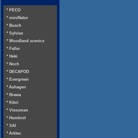
* PECO
* miniNatur
* Busch
* Sylvias
* Woodland scenics
* Faller
* Heki
* Noch
* DECAPOD
* Evergreen
* Auhagen
* Brawa
* Kibri
* Viessman
* Humbrol
* SAI
* Artitec