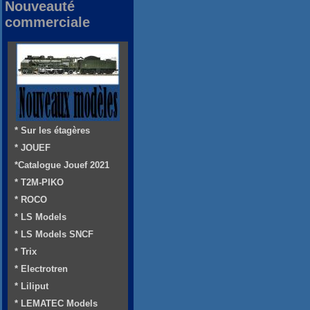
Nouveauté
commerciale
* Sur les étagères
* JOUEF
*Catalogue Jouef 2021
* T2M-PIKO
* ROCO
* LS Models
* LS Models SNCF
* Trix
* Electrotren
* Liliput
* LEMATEC Models