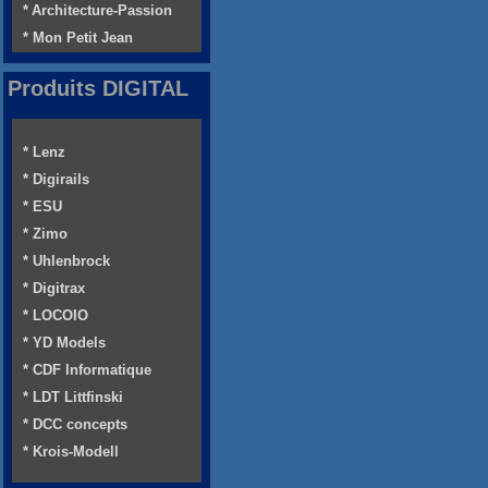
* Architecture-Passion
* Mon Petit Jean
Produits DIGITAL
* Lenz
* Digirails
* ESU
* Zimo
* Uhlenbrock
* Digitrax
* LOCOIO
* YD Models
* CDF Informatique
* LDT Littfinski
* DCC concepts
* Krois-Modell