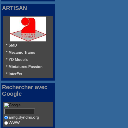
ARTISAN
* SMD
* Mecanic Trains
* YD Models
* Miniatures-Passion
* InterFer
Rechercher avec
Google
amfg.dyndns.org
WWW