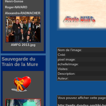
Henri-Gonse
Roger-NAVARO
Alexandre-RADMACHER
AMFG 2013.jpg
Nom de l'image:
Créé:
Sauvegarde du
pixel image:
Train de la Mure
échelleImage:
Visites:
Description:
Auteur:
Vous pouvez afficher cette page 
http://amfg.dyndns.org/tiki