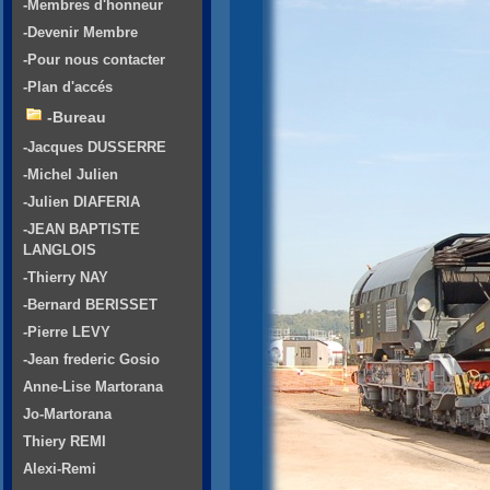
-Membres d'honneur
-Devenir Membre
-Pour nous contacter
-Plan d'accés
-Bureau
-Jacques DUSSERRE
-Michel Julien
-Julien DIAFERIA
-JEAN BAPTISTE
LANGLOIS
-Thierry NAY
-Bernard BERISSET
-Pierre LEVY
-Jean frederic Gosio
Anne-Lise Martorana
Jo-Martorana
Thiery REMI
Alexi-Remi