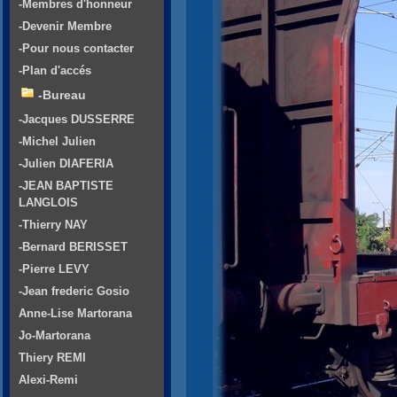
-Membres d'honneur
-Devenir Membre
-Pour nous contacter
-Plan d'accés
-Bureau
-Jacques DUSSERRE
-Michel Julien
-Julien DIAFERIA
-JEAN BAPTISTE
LANGLOIS
-Thierry NAY
-Bernard BERISSET
-Pierre LEVY
-Jean frederic Gosio
Anne-Lise Martorana
Jo-Martorana
Thiery REMI
Alexi-Remi