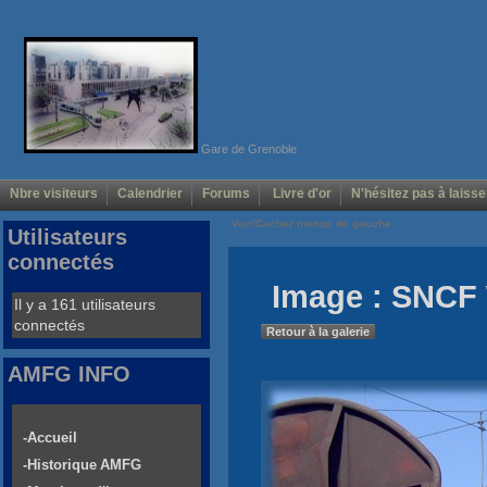
Gare de Grenoble
Nbre visiteurs
Calendrier
Forums
Livre d'or
N'hésitez pas à laisse
Voir/Cacher menus de gauche
Utilisateurs
connectés
Image : SNCF
Il y a 161 utilisateurs
connectés
Retour à la galerie
AMFG INFO
-Accueil
-Historique AMFG