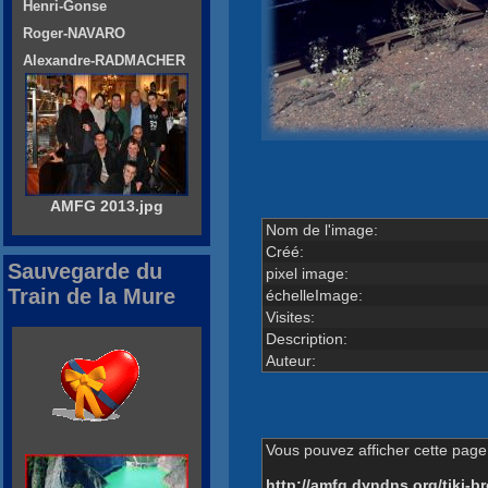
Henri-Gonse
Roger-NAVARO
Alexandre-RADMACHER
AMFG 2013.jpg
Nom de l'image:
Créé:
Sauvegarde du
pixel image:
Train de la Mure
échelleImage:
Visites:
Description:
Auteur:
Vous pouvez afficher cette page 
http://amfg.dyndns.org/tiki