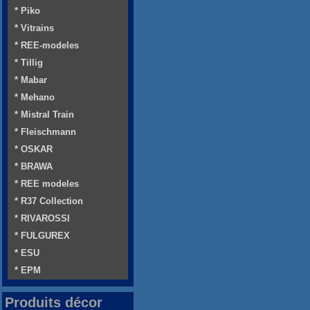
* Piko
* Vitrains
* REE-modeles
* Tillig
* Mabar
* Mehano
* Mistral Train
* Fleischmann
* OSKAR
* BRAWA
* REE modeles
* R37 Collection
* RIVAROSSI
* FULGUREX
* ESU
* EPM
Produits décor