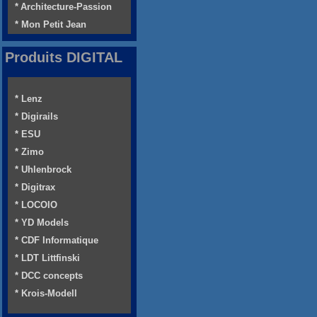
* Architecture-Passion
* Mon Petit Jean
Produits DIGITAL
* Lenz
* Digirails
* ESU
* Zimo
* Uhlenbrock
* Digitrax
* LOCOIO
* YD Models
* CDF Informatique
* LDT Littfinski
* DCC concepts
* Krois-Modell