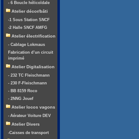
- 6 Boucle hélicoïdale
Atelier décor/bâti
-1 Sous Station SNCF
-2 Halle SNCF AMFG
Atelier électrification
- Cablage Lokmaus
Fabrication d’un circuit
imprimé
Atelier Digitalisation
- 232 TC Fleischmann
- 230 F-Fleischmann
- BB 8159 Roco
- 2NNG Jouef
Atelier locos vagons
- Aérateur Voiture DEV
Atelier Divers
-Caisses de transport