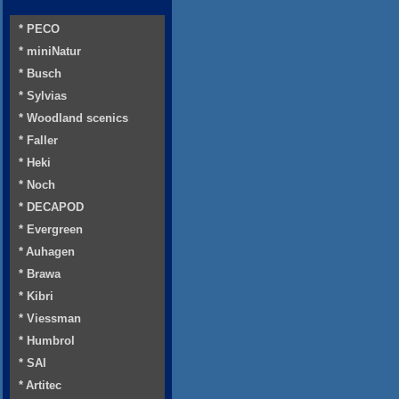
* PECO
* miniNatur
* Busch
* Sylvias
* Woodland scenics
* Faller
* Heki
* Noch
* DECAPOD
* Evergreen
* Auhagen
* Brawa
* Kibri
* Viessman
* Humbrol
* SAI
* Artitec