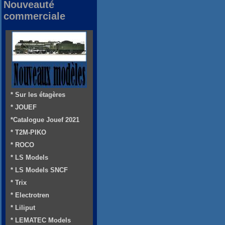
Nouveauté
commerciale
* Sur les étagères
* JOUEF
*Catalogue Jouef 2021
* T2M-PIKO
* ROCO
* LS Models
* LS Models SNCF
* Trix
* Electrotren
* Liliput
* LEMATEC Models