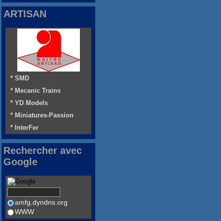
ARTISAN
* SMD
* Mecanic Trains
* YD Models
* Miniatures-Passion
* InterFer
Rechercher avec
Google
amfg.dyndns.org
WWW