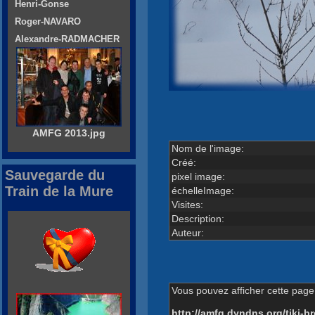
Henri-Gonse
Roger-NAVARO
Alexandre-RADMACHER
AMFG 2013.jpg
Nom de l'image:
Créé:
Sauvegarde du
pixel image:
Train de la Mure
échelleImage:
Visites:
Description:
Auteur:
Vous pouvez afficher cette page 
http://amfg.dyndns.org/tiki