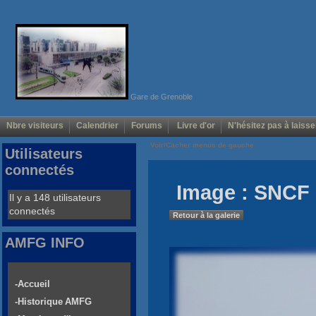
Gare de Grenoble
Nbre visiteurs
Calendrier
Forums
Livre d'or
N'hésitez pas à laisse
Voir/Cacher menus de gauche
Utilisateurs
connectés
Image : SNCF
Il y a 148 utilisateurs
connectés
Retour à la galerie
AMFG INFO
-Accueil
-Historique AMFG