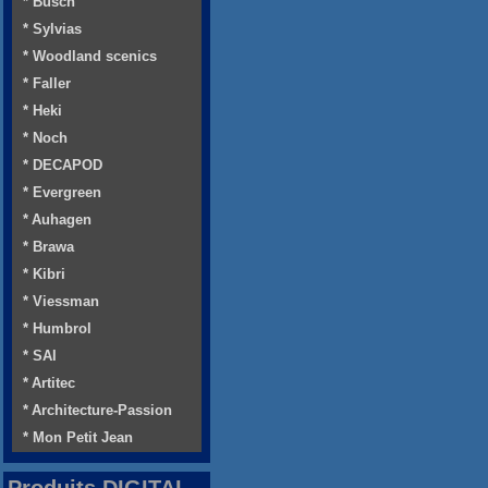
* Busch
* Sylvias
* Woodland scenics
* Faller
* Heki
* Noch
* DECAPOD
* Evergreen
* Auhagen
* Brawa
* Kibri
* Viessman
* Humbrol
* SAI
* Artitec
* Architecture-Passion
* Mon Petit Jean