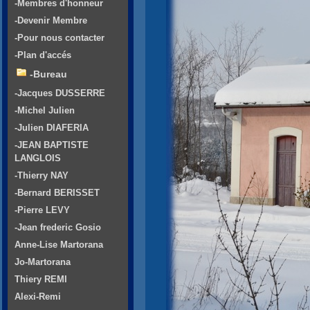
-Membres d'honneur
-Devenir Membre
-Pour nous contacter
-Plan d'accés
-Bureau
-Jacques DUSSERRE
-Michel Julien
-Julien DIAFERIA
-JEAN BAPTISTE
LANGLOIS
-Thierry NAY
-Bernard BERISSET
-Pierre LEVY
-Jean frederic Gosio
Anne-Lise Martorana
Jo-Martorana
Thiery REMI
Alexi-Remi