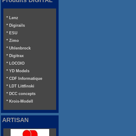
Produits DIGITAL
* Lenz
* Digirails
* ESU
* Zimo
* Uhlenbrock
* Digitrax
* LOCOIO
* YD Models
* CDF Informatique
* LDT Littfinski
* DCC concepts
* Krois-Modell
ARTISAN