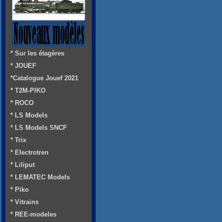
* Sur les étagères
* JOUEF
*Catalogue Jouef 2021
* T2M-PIKO
* ROCO
* LS Models
* LS Models SNCF
* Trix
* Electrotren
* Liliput
* LEMATEC Models
* Piko
* Vitrains
* REE-modeles