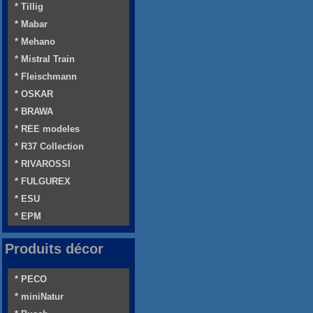
* Tillig
* Mabar
* Mehano
* Mistral Train
* Fleischmann
* OSKAR
* BRAWA
* REE modeles
* R37 Collection
* RIVAROSSI
* FULGUREX
* ESU
* EPM
Produits décor
* PECO
* miniNatur