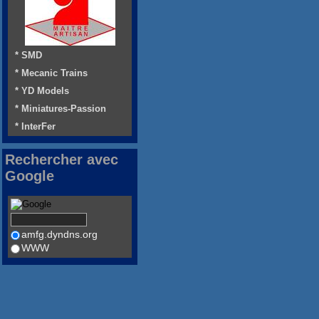
* SMD
* Mecanic Trains
* YD Models
* Miniatures-Passion
* InterFer
Rechercher avec
Google
amfg.dyndns.org
WWW