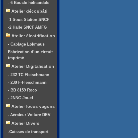
- 6 Boucle hélicoïdale
Atelier décor/bâti
-1 Sous Station SNCF
-2 Halle SNCF AMFG
Atelier électrification
- Cablage Lokmaus
Fabrication d’un circuit
imprimé
Atelier Digitalisation
- 232 TC Fleischmann
- 230 F-Fleischmann
- BB 8159 Roco
- 2NNG Jouef
Atelier locos vagons
- Aérateur Voiture DEV
Atelier Divers
-Caisses de transport