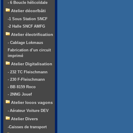
- 6 Boucle hélicoïdale
Atelier décor/bâti
-1 Sous Station SNCF
-2 Halle SNCF AMFG
Atelier électrification
- Cablage Lokmaus
Fabrication d’un circuit
imprimé
Atelier Digitalisation
- 232 TC Fleischmann
- 230 F-Fleischmann
- BB 8159 Roco
- 2NNG Jouef
Atelier locos vagons
- Aérateur Voiture DEV
Atelier Divers
-Caisses de transport