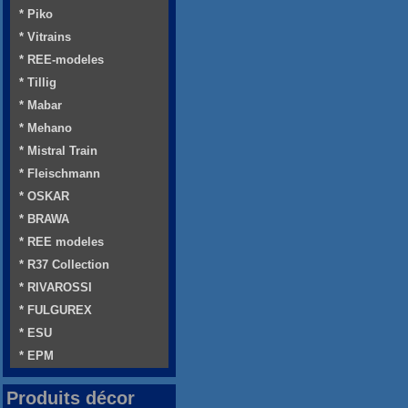
* Piko
* Vitrains
* REE-modeles
* Tillig
* Mabar
* Mehano
* Mistral Train
* Fleischmann
* OSKAR
* BRAWA
* REE modeles
* R37 Collection
* RIVAROSSI
* FULGUREX
* ESU
* EPM
Produits décor