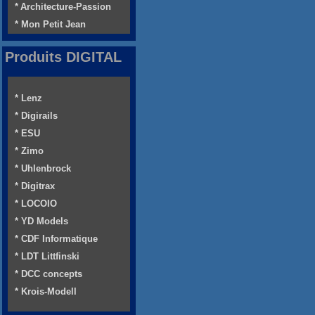
* Architecture-Passion
* Mon Petit Jean
Produits DIGITAL
* Lenz
* Digirails
* ESU
* Zimo
* Uhlenbrock
* Digitrax
* LOCOIO
* YD Models
* CDF Informatique
* LDT Littfinski
* DCC concepts
* Krois-Modell