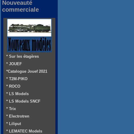
Nouveauté
commerciale
* Sur les étagères
* JOUEF
*Catalogue Jouef 2021
* T2M-PIKO
* ROCO
* LS Models
* LS Models SNCF
* Trix
* Electrotren
* Liliput
* LEMATEC Models