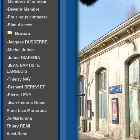
-Membres d'honneur
-Devenir Membre
-Pour nous contacter
-Plan d'accés
-Bureau
-Jacques DUSSERRE
-Michel Julien
-Julien DIAFERIA
-JEAN BAPTISTE
LANGLOIS
-Thierry NAY
-Bernard BERISSET
-Pierre LEVY
-Jean frederic Gosio
Anne-Lise Martorana
Jo-Martorana
Thiery REMI
Alexi-Remi