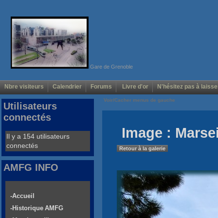
Gare de Grenoble
Nbre visiteurs
Calendrier
Forums
Livre d'or
N'hésitez pas à laisse
Voir/Cacher menus de gauche
Utilisateurs
connectés
Image : Marsei
Il y a 154 utilisateurs
connectés
Retour à la galerie
AMFG INFO
-Accueil
-Historique AMFG