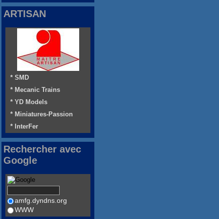
ARTISAN
* SMD
* Mecanic Trains
* YD Models
* Miniatures-Passion
* InterFer
Rechercher avec
Google
amfg.dyndns.org
WWW