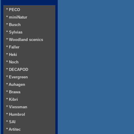
* PECO
* miniNatur
* Busch
* Sylvias
* Woodland scenics
* Faller
* Heki
* Noch
* DECAPOD
* Evergreen
* Auhagen
* Brawa
* Kibri
* Viessman
* Humbrol
* SAI
* Artitec