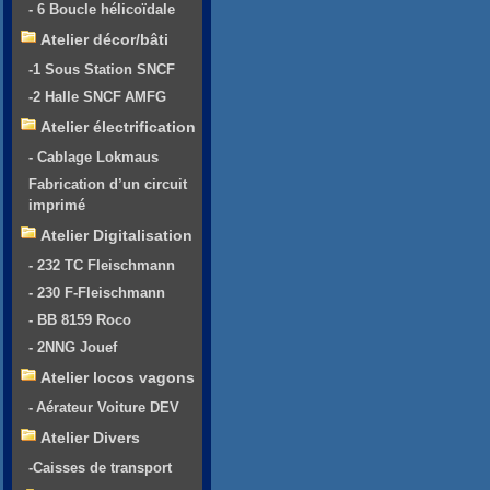
- 6 Boucle hélicoïdale
Atelier décor/bâti
-1 Sous Station SNCF
-2 Halle SNCF AMFG
Atelier électrification
- Cablage Lokmaus
Fabrication d’un circuit
imprimé
Atelier Digitalisation
- 232 TC Fleischmann
- 230 F-Fleischmann
- BB 8159 Roco
- 2NNG Jouef
Atelier locos vagons
- Aérateur Voiture DEV
Atelier Divers
-Caisses de transport