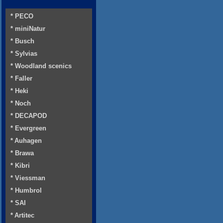
* PECO
* miniNatur
* Busch
* Sylvias
* Woodland scenics
* Faller
* Heki
* Noch
* DECAPOD
* Evergreen
* Auhagen
* Brawa
* Kibri
* Viessman
* Humbrol
* SAI
* Artitec