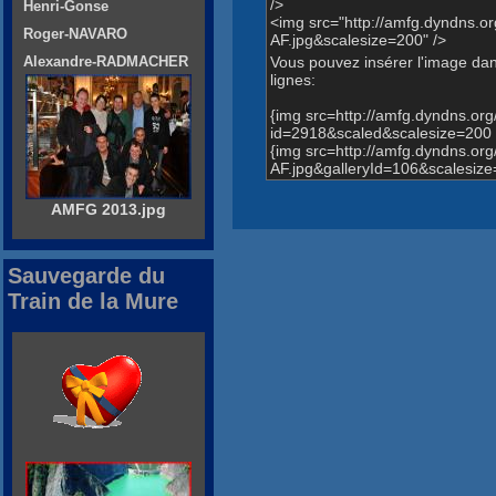
/>
Henri-Gonse
<img src="http://amfg.dyndn
Roger-NAVARO
AF.jpg&scalesize=200" />
Vous pouvez insérer l'image dans
Alexandre-RADMACHER
lignes:
{img src=http://amfg.dyndns.o
id=2918&scaled&scalesize=200 
{img src=http://amfg.dyndns.
AF.jpg&galleryId=106&scalesize
AMFG 2013.jpg
Sauvegarde du
Train de la Mure