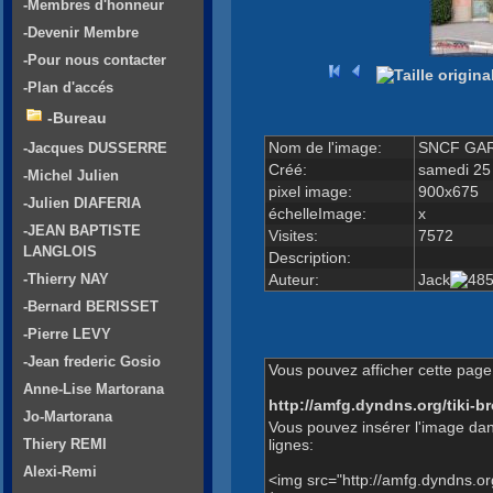
-Membres d'honneur
-Devenir Membre
-Pour nous contacter
-Plan d'accés
-Bureau
Nom de l'image:
SNCF GAR
-Jacques DUSSERRE
Créé:
samedi 25
-Michel Julien
pixel image:
900x675
-Julien DIAFERIA
échelleImage:
x
-JEAN BAPTISTE
Visites:
7572
LANGLOIS
Description:
Auteur:
Jack
-Thierry NAY
-Bernard BERISSET
-Pierre LEVY
-Jean frederic Gosio
Vous pouvez afficher cette page 
Anne-Lise Martorana
http://amfg.dyndns.org/tiki
Jo-Martorana
Vous pouvez insérer l'image dan
lignes:
Thiery REMI
Alexi-Remi
<img src="http://amfg.dyndns.