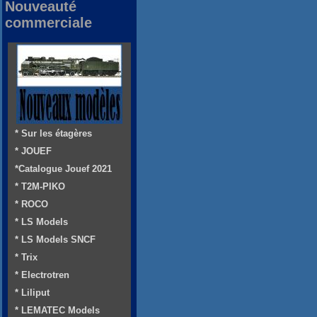
Nouveauté
commerciale
* Sur les étagères
* JOUEF
*Catalogue Jouef 2021
* T2M-PIKO
* ROCO
* LS Models
* LS Models SNCF
* Trix
* Electrotren
* Liliput
* LEMATEC Models