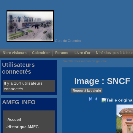
Gare de Grenoble
Nbre visiteurs
Calendrier
Forums
Livre d'or
N'hésitez pas à laisse
Voir/Cacher menus de gauche
Utilisateurs
connectés
Image : SNCF
Il y a 164 utilisateurs
connectés
Retour à la galerie
AMFG INFO
-Accueil
-Historique AMFG