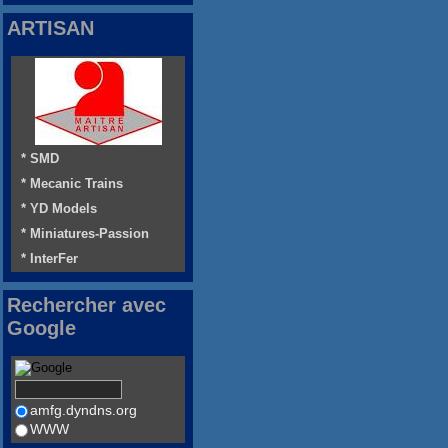
ARTISAN
* SMD
* Mecanic Trains
* YD Models
* Miniatures-Passion
* InterFer
Rechercher avec
Google
amfg.dyndns.org
WWW