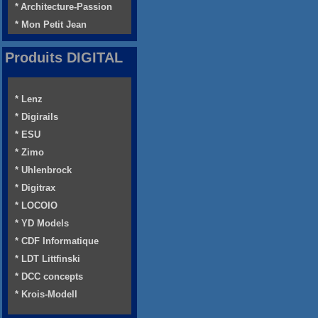
* Architecture-Passion
* Mon Petit Jean
Produits DIGITAL
* Lenz
* Digirails
* ESU
* Zimo
* Uhlenbrock
* Digitrax
* LOCOIO
* YD Models
* CDF Informatique
* LDT Littfinski
* DCC concepts
* Krois-Modell