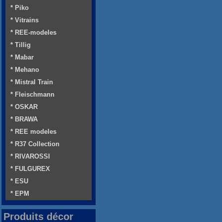
* Piko
* Vitrains
* REE-modeles
* Tillig
* Mabar
* Mehano
* Mistral Train
* Fleischmann
* OSKAR
* BRAWA
* REE modeles
* R37 Collection
* RIVAROSSI
* FULGUREX
* ESU
* EPM
Produits décor