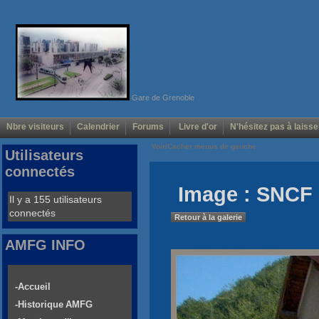
Gare de Grenoble
Nbre visiteurs
Calendrier
Forums
Livre d'or
N'hésitez pas à laisse
Voir/Cacher menus de gauche
Utilisateurs
connectés
Image : SNCF
Il y a 155 utilisateurs
connectés
Retour à la galerie
AMFG INFO
-Accueil
-Historique AMFG