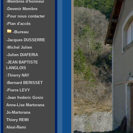
-Membres d'honneur
-Devenir Membre
-Pour nous contacter
-Plan d'accés
-Bureau
-Jacques DUSSERRE
-Michel Julien
-Julien DIAFERIA
-JEAN BAPTISTE
LANGLOIS
-Thierry NAY
-Bernard BERISSET
-Pierre LEVY
-Jean frederic Gosio
Anne-Lise Martorana
Jo-Martorana
Thiery REMI
Alexi-Remi