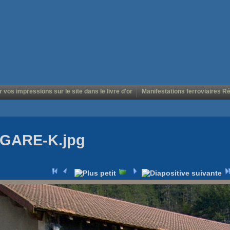
r vos impressions sur le site dans le livre d'or
Manifestations ferroviaires R
 GARE-K.jpg