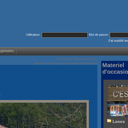
Utilisateur:
Mot de passe:
J'ai oublié 
égionales
Voir/Cacher menus de droite
Envoyez cette page par courrier électronique
Materiel
d'occasi
Locos