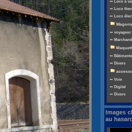
➻ Loco à va
➻ Loco the
➻ Loco élec
Wagon
➻ voyageur
➻ Marchand
Maquet
➻ Bâtiment
➻ Divers
accesso
➻ Voie
➻ Digital
➻ Divers
Images c
au hasar