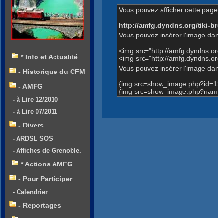
Vous pouvez afficher cette page 
http://amfg.dyndns.org/tiki
Vous pouvez insérer l'image dan
<img src="http://amfg.dyndns.
* Info et Actualité
<img src="http://amfg.dyndns
Vous pouvez insérer l'image dans
- Historique du CFM
{img src=show_image.php?id=1
- AMFG
{img src=show_image.php?nam
- à Lire 12/2010
- à Lire 07/2011
- Divers
- ARDSL SOS
- Affiches de Grenoble.
* Actions AMFG
- Pour Participer
- Calendrier
- Reportages