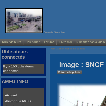
Gare de Grenoble
Nbre visiteurs
Calendrier
Forums
Livre d'or
N'hésitez pas à laisse
Voir/Cacher menus de gauche
Utilisateurs
connectés
Image : SNCF
Il y a 150 utilisateurs
connectés
Retour à la galerie
AMFG INFO
-Accueil
-Historique AMFG