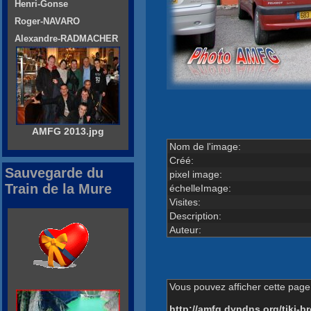
Henri-Gonse
Roger-NAVARO
Alexandre-RADMACHER
AMFG 2013.jpg
Nom de l'image:
Créé:
Sauvegarde du
pixel image:
Train de la Mure
échelleImage:
Visites:
Description:
Auteur:
Vous pouvez afficher cette page 
http://amfg.dyndns.org/tiki