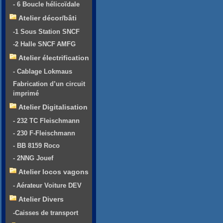
- 6 Boucle hélicoïdale
Atelier décor/bâti
-1 Sous Station SNCF
-2 Halle SNCF AMFG
Atelier électrification
- Cablage Lokmaus
Fabrication d’un circuit
imprimé
Atelier Digitalisation
- 232 TC Fleischmann
- 230 F-Fleischmann
- BB 8159 Roco
- 2NNG Jouef
Atelier locos vagons
- Aérateur Voiture DEV
Atelier Divers
-Caisses de transport