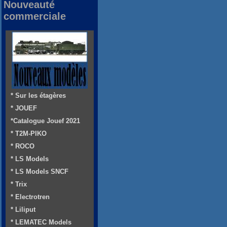
Nouveauté
commerciale
* Sur les étagères
* JOUEF
*Catalogue Jouef 2021
* T2M-PIKO
* ROCO
* LS Models
* LS Models SNCF
* Trix
* Electrotren
* Liliput
* LEMATEC Models