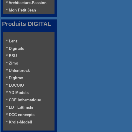
* Architecture-Passion
* Mon Petit Jean
Produits DIGITAL
* Lenz
* Digirails
* ESU
* Zimo
* Uhlenbrock
* Digitrax
* LOCOIO
* YD Models
* CDF Informatique
* LDT Littfinski
* DCC concepts
* Krois-Modell