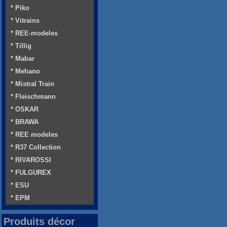
* Piko
* Vitrains
* REE-modeles
* Tillig
* Mabar
* Mehano
* Mistral Train
* Fleischmann
* OSKAR
* BRAWA
* REE modeles
* R37 Collection
* RIVAROSSI
* FULGUREX
* ESU
* EPM
Produits décor