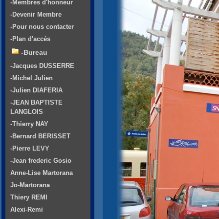
-Membres d'honneur
-Devenir Membre
-Pour nous contacter
-Plan d'accés
-Bureau
-Jacques DUSSERRE
-Michel Julien
-Julien DIAFERIA
-JEAN BAPTISTE
LANGLOIS
-Thierry NAY
-Bernard BERISSET
-Pierre LEVY
-Jean frederic Gosio
Anne-Lise Martorana
Jo-Martorana
Thiery REMI
Alexi-Remi