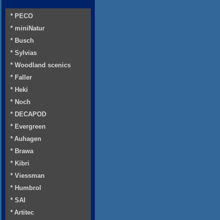
* PECO
* miniNatur
* Busch
* Sylvias
* Woodland scenics
* Faller
* Heki
* Noch
* DECAPOD
* Evergreen
* Auhagen
* Brawa
* Kibri
* Viessman
* Humbrol
* SAI
* Artitec