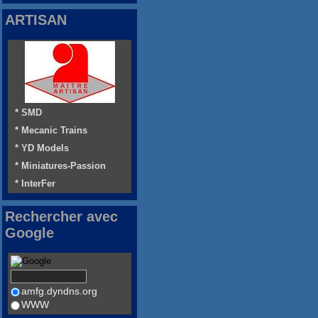
ARTISAN
* SMD
* Mecanic Trains
* YD Models
* Miniatures-Passion
* InterFer
Rechercher avec
Google
amfg.dyndns.org
WWW