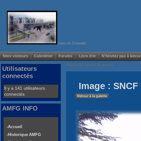
Gare de Grenoble
Nbre visiteurs
Calendrier
Forums
Livre d'or
N'hésitez pas à laisse
Voir/Cacher menus de gauche
Utilisateurs
connectés
Image : SNCF 
Il y a 141 utilisateurs
connectés
Retour à la galerie
AMFG INFO
-Accueil
-Historique AMFG