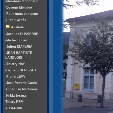
-Membres d'honneur
-Devenir Membre
-Pour nous contacter
-Plan d'accés
-Bureau
-Jacques DUSSERRE
-Michel Julien
-Julien DIAFERIA
-JEAN BAPTISTE
LANGLOIS
-Thierry NAY
-Bernard BERISSET
-Pierre LEVY
-Jean frederic Gosio
Anne-Lise Martorana
Jo-Martorana
Thiery REMI
Alexi-Remi