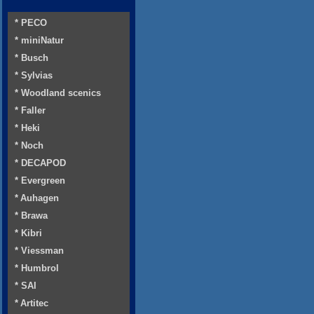
* PECO
* miniNatur
* Busch
* Sylvias
* Woodland scenics
* Faller
* Heki
* Noch
* DECAPOD
* Evergreen
* Auhagen
* Brawa
* Kibri
* Viessman
* Humbrol
* SAI
* Artitec