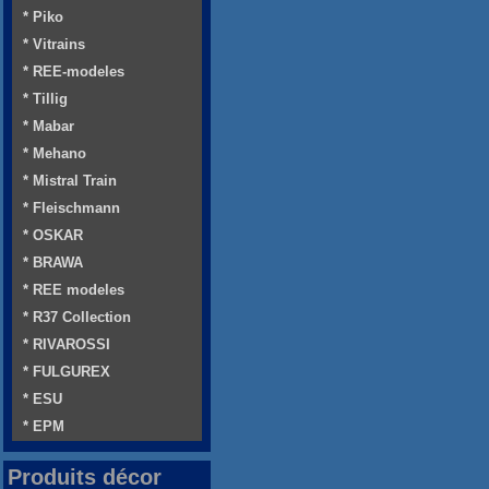
* Piko
* Vitrains
* REE-modeles
* Tillig
* Mabar
* Mehano
* Mistral Train
* Fleischmann
* OSKAR
* BRAWA
* REE modeles
* R37 Collection
* RIVAROSSI
* FULGUREX
* ESU
* EPM
Produits décor