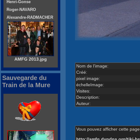
Henri-Gonse
Roger-NAVARO
Alexandre-RADMACHER
AMFG 2013.jpg
Nom de l'image:
Créé:
Sauvegarde du
pixel image:
Train de la Mure
échelleImage:
Visites:
Description:
Auteur:
Vous pouvez afficher cette page 
http://amfg.dyndns.org/tiki