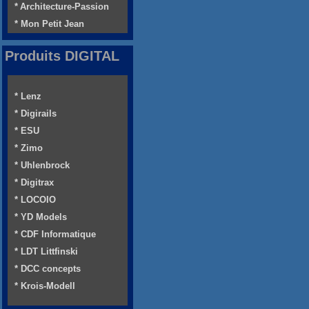
* Architecture-Passion
* Mon Petit Jean
Produits DIGITAL
* Lenz
* Digirails
* ESU
* Zimo
* Uhlenbrock
* Digitrax
* LOCOIO
* YD Models
* CDF Informatique
* LDT Littfinski
* DCC concepts
* Krois-Modell