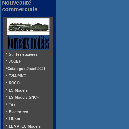
Nouveauté
commerciale
* Sur les étagères
* JOUEF
*Catalogue Jouef 2021
* T2M-PIKO
* ROCO
* LS Models
* LS Models SNCF
* Trix
* Electrotren
* Liliput
* LEMATEC Models