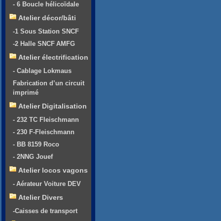
- 6 Boucle hélicoïdale
Atelier décor/bâti
-1 Sous Station SNCF
-2 Halle SNCF AMFG
Atelier électrification
- Cablage Lokmaus
Fabrication d’un circuit
imprimé
Atelier Digitalisation
- 232 TC Fleischmann
- 230 F-Fleischmann
- BB 8159 Roco
- 2NNG Jouef
Atelier locos vagons
- Aérateur Voiture DEV
Atelier Divers
-Caisses de transport