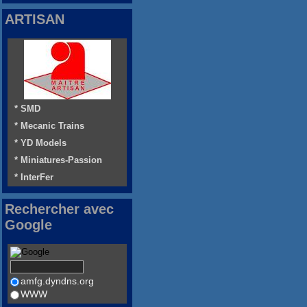
ARTISAN
* SMD
* Mecanic Trains
* YD Models
* Miniatures-Passion
* InterFer
Rechercher avec
Google
amfg.dyndns.org
WWW