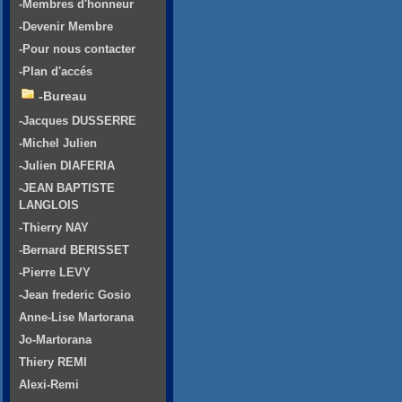
-Membres d'honneur
-Devenir Membre
-Pour nous contacter
-Plan d'accés
-Bureau
-Jacques DUSSERRE
-Michel Julien
-Julien DIAFERIA
-JEAN BAPTISTE
LANGLOIS
-Thierry NAY
-Bernard BERISSET
-Pierre LEVY
-Jean frederic Gosio
Anne-Lise Martorana
Jo-Martorana
Thiery REMI
Alexi-Remi