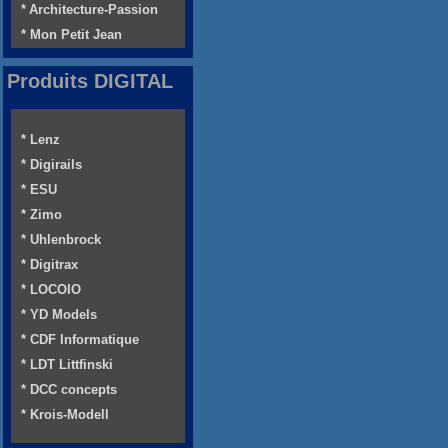
* Architecture-Passion
* Mon Petit Jean
Produits DIGITAL
* Lenz
* Digirails
* ESU
* Zimo
* Uhlenbrock
* Digitrax
* LOCOIO
* YD Models
* CDF Informatique
* LDT Littfinski
* DCC concepts
* Krois-Modell