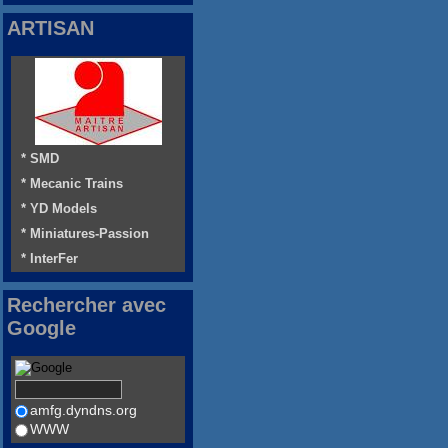
ARTISAN
* SMD
* Mecanic Trains
* YD Models
* Miniatures-Passion
* InterFer
Rechercher avec
Google
amfg.dyndns.org
WWW