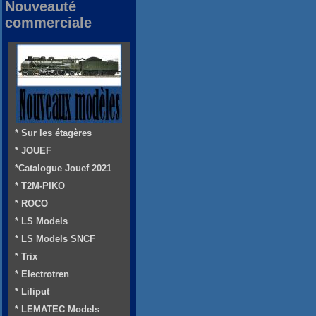
Nouveauté
commerciale
* Sur les étagères
* JOUEF
*Catalogue Jouef 2021
* T2M-PIKO
* ROCO
* LS Models
* LS Models SNCF
* Trix
* Electrotren
* Liliput
* LEMATEC Models