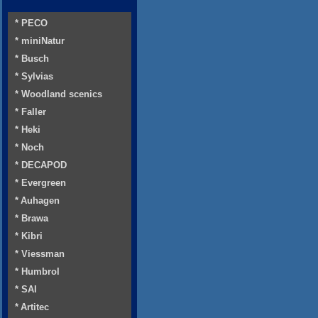
* PECO
* miniNatur
* Busch
* Sylvias
* Woodland scenics
* Faller
* Heki
* Noch
* DECAPOD
* Evergreen
* Auhagen
* Brawa
* Kibri
* Viessman
* Humbrol
* SAI
* Artitec