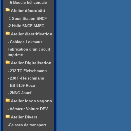
- 6 Boucle hélicoïdale
Atelier décor/bâti
-1 Sous Station SNCF
-2 Halle SNCF AMFG
Atelier électrification
- Cablage Lokmaus
Fabrication d’un circuit
imprimé
Atelier Digitalisation
- 232 TC Fleischmann
- 230 F-Fleischmann
- BB 8159 Roco
- 2NNG Jouef
Atelier locos vagons
- Aérateur Voiture DEV
Atelier Divers
-Caisses de transport