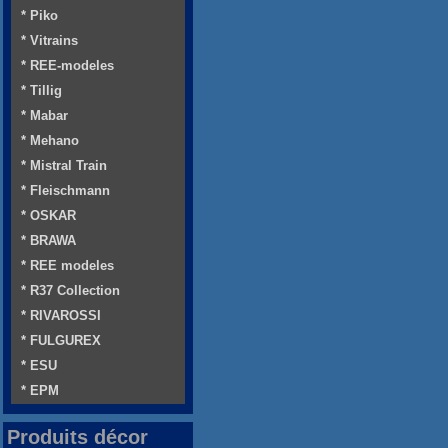
* Piko
* Vitrains
* REE-modeles
* Tillig
* Mabar
* Mehano
* Mistral Train
* Fleischmann
* OSKAR
* BRAWA
* REE modeles
* R37 Collection
* RIVAROSSI
* FULGUREX
* ESU
* EPM
Produits décor