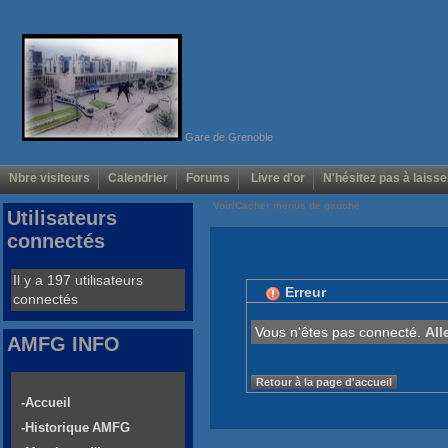
Gare de Grenoble
Nbre visiteurs
Calendrier
Forums
Livre d'or
N'hésitez pas à laisse
Voir/Cacher menus de gauche
Utilisateurs
connectés
Il y a 197 utilisateurs
Erreur
connectés
Vous n'êtes pas connecté.
All
AMFG INFO
Retour à la page d'accueil
-Accueil
-Historique AMFG