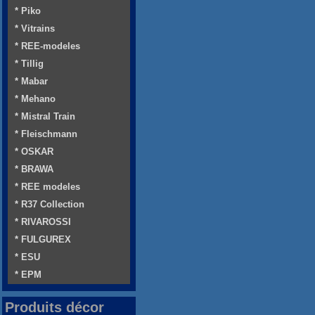
* Piko
* Vitrains
* REE-modeles
* Tillig
* Mabar
* Mehano
* Mistral Train
* Fleischmann
* OSKAR
* BRAWA
* REE modeles
* R37 Collection
* RIVAROSSI
* FULGUREX
* ESU
* EPM
Produits décor