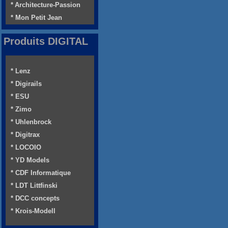
* Architecture-Passion
* Mon Petit Jean
Produits DIGITAL
* Lenz
* Digirails
* ESU
* Zimo
* Uhlenbrock
* Digitrax
* LOCOIO
* YD Models
* CDF Informatique
* LDT Littfinski
* DCC concepts
* Krois-Modell