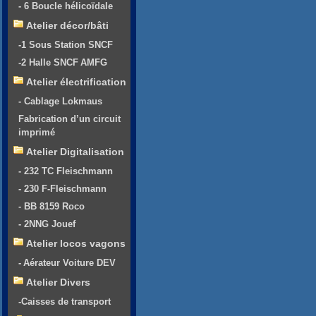
- 6 Boucle hélicoïdale
Atelier décor/bâti
-1 Sous Station SNCF
-2 Halle SNCF AMFG
Atelier électrification
- Cablage Lokmaus
Fabrication d’un circuit
imprimé
Atelier Digitalisation
- 232 TC Fleischmann
- 230 F-Fleischmann
- BB 8159 Roco
- 2NNG Jouef
Atelier locos vagons
- Aérateur Voiture DEV
Atelier Divers
-Caisses de transport