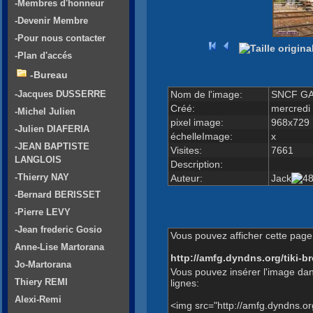
-Membres d'honneur
-Devenir Membre
-Pour nous contacter
-Plan d'accés
-Bureau
Nom de l'image:
SNCF GA
-Jacques DUSSERRE
Créé:
mercredi
-Michel Julien
pixel image:
968x729
-Julien DIAFERIA
échelleImage:
x
-JEAN BAPTISTE
Visites:
7661
LANGLOIS
Description:
-Thierry NAY
Auteur:
Jack
-Bernard BERISSET
-Pierre LEVY
-Jean frederic Gosio
Vous pouvez afficher cette page 
Anne-Lise Martorana
http://amfg.dyndns.org/tiki
Jo-Martorana
Vous pouvez insérer l'image dan
Thiery REMI
lignes:
Alexi-Remi
<img src="http://amfg.dyndns.