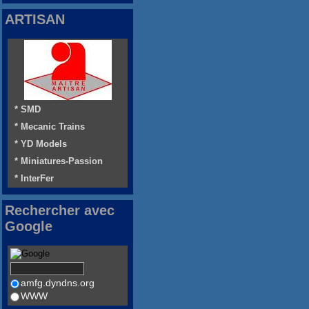
ARTISAN
* SMD
* Mecanic Trains
* YD Models
* Miniatures-Passion
* InterFer
Rechercher avec
Google
amfg.dyndns.org
WWW