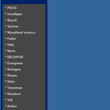
* PECO
* miniNatur
* Busch
* Sylvias
* Woodland scenics
* Faller
* Heki
* Noch
* DECAPOD
* Evergreen
* Auhagen
* Brawa
* Kibri
* Viessman
* Humbrol
* SAI
* Artitec