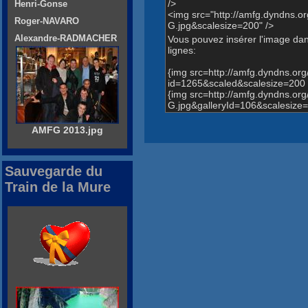
/>
Henri-Gonse
<img src="http://amfg.dyndn
Roger-NAVARO
G.jpg&scalesize=200" />
Alexandre-RADMACHER
Vous pouvez insérer l'image dans
lignes:
{img src=http://amfg.dyndns.o
id=1265&scaled&scalesize=200 
{img src=http://amfg.dyndns.
G.jpg&galleryId=106&scalesize=
AMFG 2013.jpg
Sauvegarde du
Train de la Mure