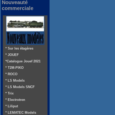
Nouveauté
commerciale
* Sur les étagères
* JOUEF
*Catalogue Jouef 2021
* T2M-PIKO
* ROCO
* LS Models
* LS Models SNCF
* Trix
* Electrotren
* Liliput
* LEMATEC Models