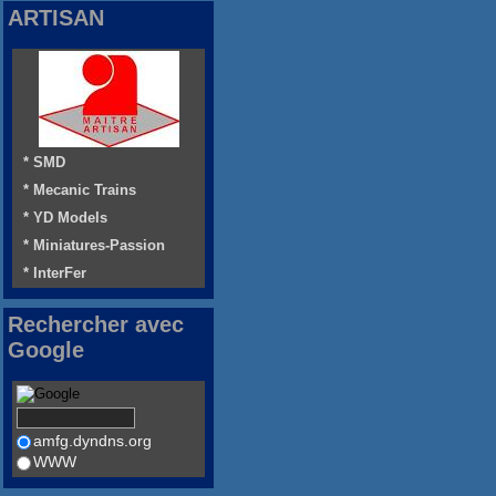
ARTISAN
* SMD
* Mecanic Trains
* YD Models
* Miniatures-Passion
* InterFer
Rechercher avec
Google
amfg.dyndns.org
WWW