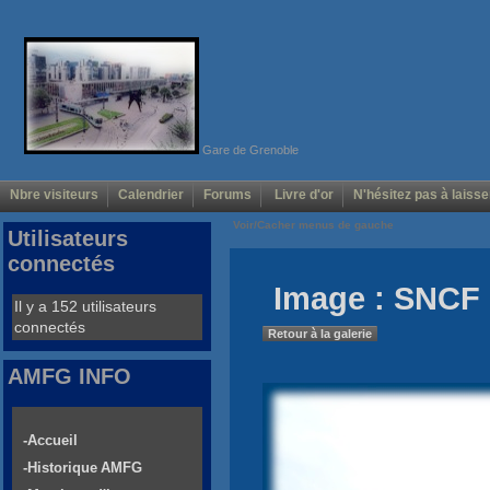
Gare de Grenoble
Nbre visiteurs
Calendrier
Forums
Livre d'or
N'hésitez pas à laisse
Voir/Cacher menus de gauche
Utilisateurs
connectés
Image : SNCF
Il y a 152 utilisateurs
connectés
Retour à la galerie
AMFG INFO
-Accueil
-Historique AMFG