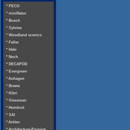
* PECO
* miniNatur
* Busch
* Sylvias
* Woodland scenics
* Faller
* Heki
* Noch
* DECAPOD
* Evergreen
* Auhagen
* Brawa
* Kibri
* Viessman
* Humbrol
* SAI
* Artitec
* Architecture-Passion