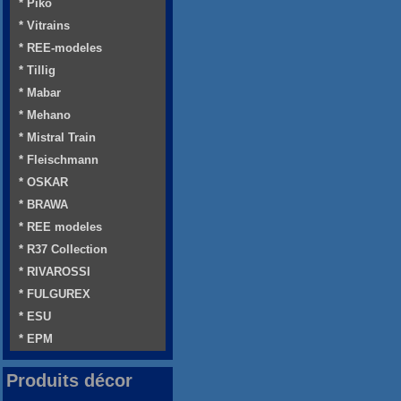
* Piko
* Vitrains
* REE-modeles
* Tillig
* Mabar
* Mehano
* Mistral Train
* Fleischmann
* OSKAR
* BRAWA
* REE modeles
* R37 Collection
* RIVAROSSI
* FULGUREX
* ESU
* EPM
Produits décor