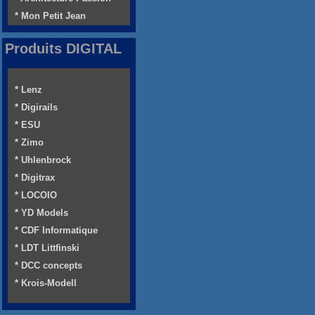
* Mon Petit Jean
Produits DIGITAL
* Lenz
* Digirails
* ESU
* Zimo
* Uhlenbrock
* Digitrax
* LOCOIO
* YD Models
* CDF Informatique
* LDT Littfinski
* DCC concepts
* Krois-Modell