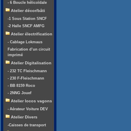
- 6 Boucle hélicoïdale
Atelier décor/bâti
-1 Sous Station SNCF
-2 Halle SNCF AMFG
Atelier électrification
- Cablage Lokmaus
Fabrication d’un circuit
imprimé
Atelier Digitalisation
- 232 TC Fleischmann
- 230 F-Fleischmann
- BB 8159 Roco
- 2NNG Jouef
Atelier locos vagons
- Aérateur Voiture DEV
Atelier Divers
-Caisses de transport