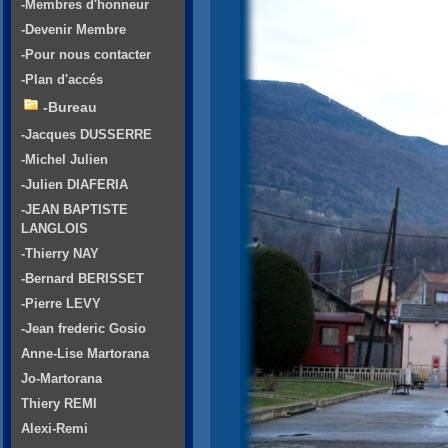
-Membres d'honneur
-Devenir Membre
-Pour nous contacter
-Plan d'accés
-Bureau
-Jacques DUSSERRE
-Michel Julien
-Julien DIAFERIA
-JEAN BAPTISTE
LANGLOIS
-Thierry NAY
-Bernard BERISSET
-Pierre LEVY
-Jean frederic Gosio
Anne-Lise Martorana
Jo-Martorana
Thiery REMI
Alexi-Remi