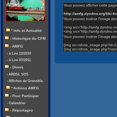
Vous pouvez afficher cette page 
http://amfg.dyndns.org/tiki
Vous pouvez insérer l'image dan
<img src="http://amfg.dyndns.
* Info et Actualité
<img src="http://amfg.dyndns
Vous pouvez insérer l'image dans
- Historique du CFM
{img src=show_image.php?id=1
- AMFG
{img src=show_image.php?nam
- à Lire 12/2010
- à Lire 07/2011
- Divers
- ARDSL SOS
- Affiches de Grenoble.
* Actions AMFG
- Pour Participer
- Calendrier
- Reportages