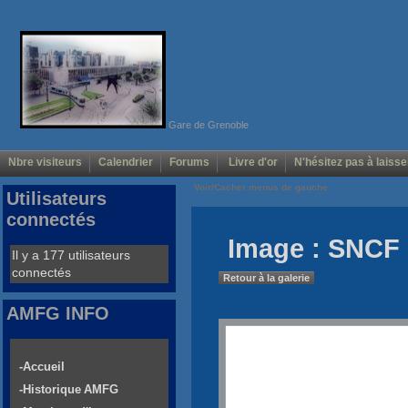
Gare de Grenoble
Nbre visiteurs
Calendrier
Forums
Livre d'or
N'hésitez pas à laisse
Voir/Cacher menus de gauche
Utilisateurs
connectés
Image : SNCF
Il y a 177 utilisateurs
connectés
Retour à la galerie
AMFG INFO
-Accueil
-Historique AMFG