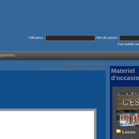
Utilisateur:
Mot de passe:
J'ai oublié 
égionales
Voir/Cacher menus de droite
Envoyez cette page par courrier électronique
Materiel
d'occasi
Locos