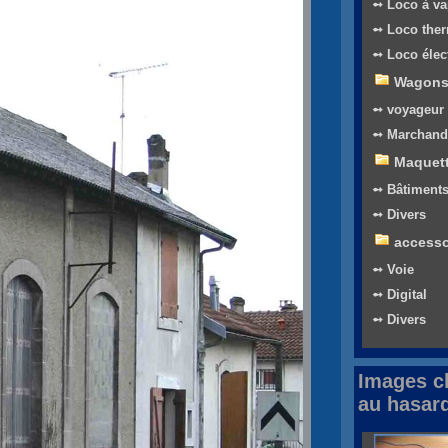
➻ Loco à va
➻ Loco the
➻ Loco élec
Wagon
➻ voyageur
➻ Marchand
Maquet
➻ Bâtiment
➻ Divers
accesso
➻ Voie
➻ Digital
➻ Divers
Images c
au hasar