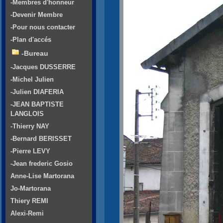
-Membres d'honneur
-Devenir Membre
-Pour nous contacter
-Plan d'accés
-Bureau
-Jacques DUSSERRE
-Michel Julien
-Julien DIAFERIA
-JEAN BAPTISTE
LANGLOIS
-Thierry NAY
-Bernard BERISSET
-Pierre LEVY
-Jean frederic Gosio
Anne-Lise Martorana
Jo-Martorana
Thiery REMI
Alexi-Remi