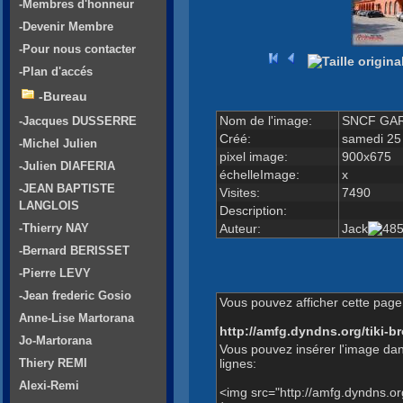
-Membres d'honneur
-Devenir Membre
-Pour nous contacter
-Plan d'accés
-Bureau
Nom de l'image:
SNCF GAR
-Jacques DUSSERRE
Créé:
samedi 25
-Michel Julien
pixel image:
900x675
-Julien DIAFERIA
échelleImage:
x
-JEAN BAPTISTE
Visites:
7490
LANGLOIS
Description:
Auteur:
Jack
-Thierry NAY
-Bernard BERISSET
-Pierre LEVY
-Jean frederic Gosio
Vous pouvez afficher cette page 
Anne-Lise Martorana
http://amfg.dyndns.org/tiki
Jo-Martorana
Vous pouvez insérer l'image dan
lignes:
Thiery REMI
Alexi-Remi
<img src="http://amfg.dyndns.