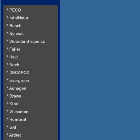
* PECO
* miniNatur
* Busch
* Sylvias
* Woodland scenics
* Faller
* Heki
* Noch
* DECAPOD
* Evergreen
* Auhagen
* Brawa
* Kibri
* Viessman
* Humbrol
* SAI
* Artitec