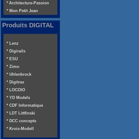
* Architecture-Passion
* Mon Petit Jean
Produits DIGITAL
* Lenz
* Digirails
* ESU
* Zimo
* Uhlenbrock
* Digitrax
* LOCOIO
* YD Models
* CDF Informatique
* LDT Littfinski
* DCC concepts
* Krois-Modell