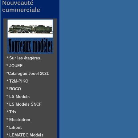
Nouveauté
commerciale
* Sur les étagères
* JOUEF
*Catalogue Jouef 2021
* T2M-PIKO
* ROCO
* LS Models
* LS Models SNCF
* Trix
* Electrotren
* Liliput
* LEMATEC Models