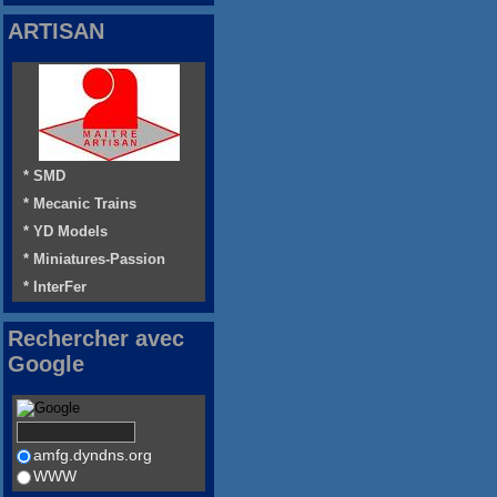
ARTISAN
* SMD
* Mecanic Trains
* YD Models
* Miniatures-Passion
* InterFer
Rechercher avec
Google
amfg.dyndns.org
WWW