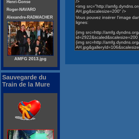
/>
Henri-Gonse
<img src="http://amfg.dyndn
Roger-NAVARO
AH.jpg&scalesize=200" />
Vous pouvez insérer l'image dans
Alexandre-RADMACHER
lignes:
{img src=http://amfg.dyndns.o
id=2922&scaled&scalesize=200 
{img src=http://amfg.dyndns.
AH.jpg&galleryId=106&scalesize
AMFG 2013.jpg
Sauvegarde du
Train de la Mure