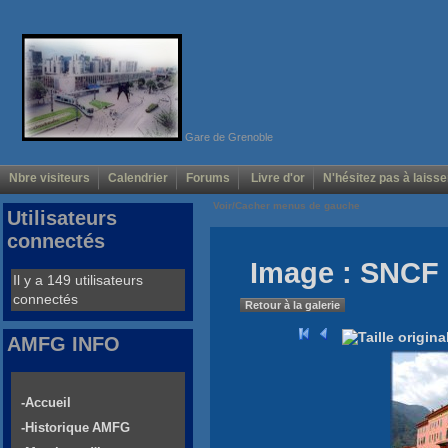
Gare de Grenoble
Nbre visiteurs
Calendrier
Forums
Livre d'or
N'hésitez pas à laisse
Voir/Cacher menus de gauche
Utilisateurs
connectés
Image : SNCF
Il y a 149 utilisateurs
connectés
Retour à la galerie
AMFG INFO
-Accueil
-Historique AMFG