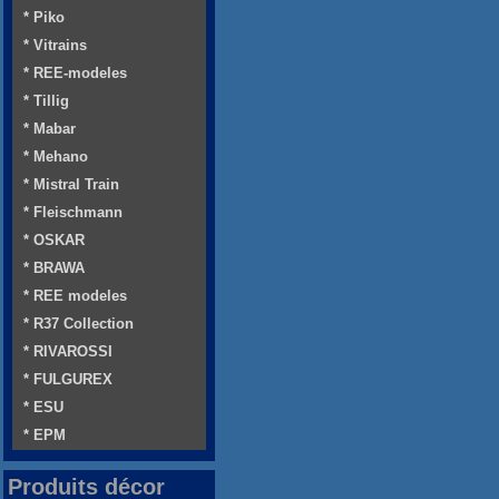
* Piko
* Vitrains
* REE-modeles
* Tillig
* Mabar
* Mehano
* Mistral Train
* Fleischmann
* OSKAR
* BRAWA
* REE modeles
* R37 Collection
* RIVAROSSI
* FULGUREX
* ESU
* EPM
Produits décor