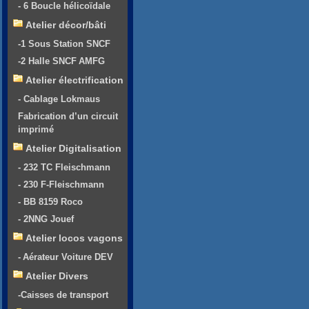
- 6 Boucle hélicoïdale
Atelier décor/bâti
-1 Sous Station SNCF
-2 Halle SNCF AMFG
Atelier électrification
- Cablage Lokmaus
Fabrication d’un circuit
imprimé
Atelier Digitalisation
- 232 TC Fleischmann
- 230 F-Fleischmann
- BB 8159 Roco
- 2NNG Jouef
Atelier locos vagons
- Aérateur Voiture DEV
Atelier Divers
-Caisses de transport