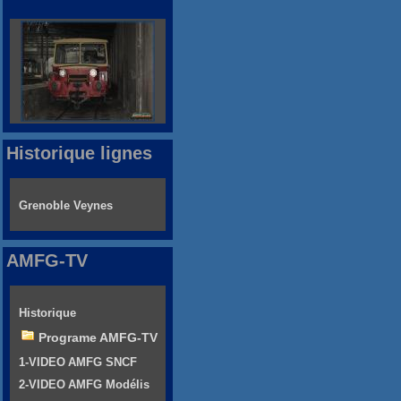
Historique lignes
Grenoble Veynes
AMFG-TV
Historique
Programe AMFG-TV
1-VIDEO AMFG SNCF
2-VIDEO AMFG Modélis