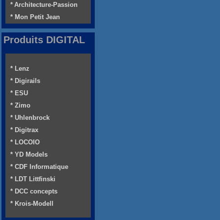
* Architecture-Passion
* Mon Petit Jean
Produits DIGITAL
* Lenz
* Digirails
* ESU
* Zimo
* Uhlenbrock
* Digitrax
* LOCOIO
* YD Models
* CDF Informatique
* LDT Littfinski
* DCC concepts
* Krois-Modell