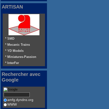
ARTISAN
* SMD
* Mecanic Trains
* YD Models
* Miniatures-Passion
* InterFer
Rechercher avec
Google
amfg.dyndns.org
WWW