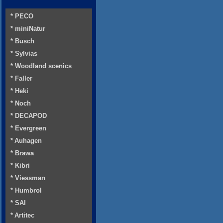
* PECO
* miniNatur
* Busch
* Sylvias
* Woodland scenics
* Faller
* Heki
* Noch
* DECAPOD
* Evergreen
* Auhagen
* Brawa
* Kibri
* Viessman
* Humbrol
* SAI
* Artitec