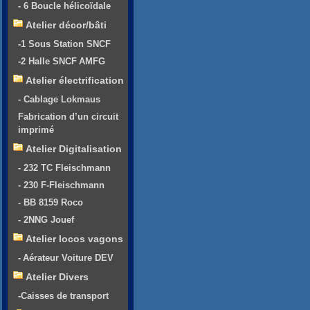
- 6 Boucle hélicoïdale
Atelier décor/bâti
-1 Sous Station SNCF
-2 Halle SNCF AMFG
Atelier électrification
- Cablage Lokmaus
Fabrication d’un circuit
imprimé
Atelier Digitalisation
- 232 TC Fleischmann
- 230 F-Fleischmann
- BB 8159 Roco
- 2NNG Jouef
Atelier locos vagons
- Aérateur Voiture DEV
Atelier Divers
-Caisses de transport