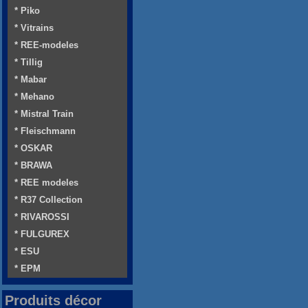
* Piko
* Vitrains
* REE-modeles
* Tillig
* Mabar
* Mehano
* Mistral Train
* Fleischmann
* OSKAR
* BRAWA
* REE modeles
* R37 Collection
* RIVAROSSI
* FULGUREX
* ESU
* EPM
Produits décor