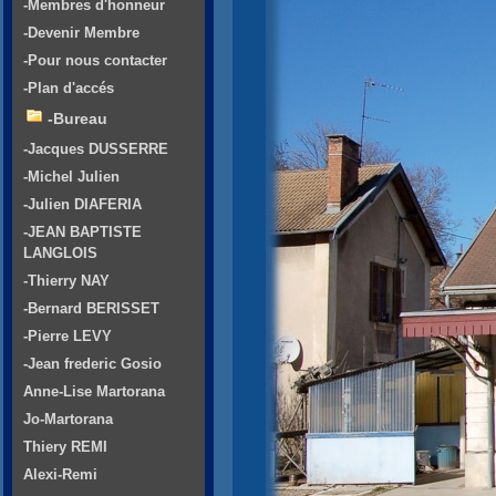
-Membres d'honneur
-Devenir Membre
-Pour nous contacter
-Plan d'accés
-Bureau
-Jacques DUSSERRE
-Michel Julien
-Julien DIAFERIA
-JEAN BAPTISTE
LANGLOIS
-Thierry NAY
-Bernard BERISSET
-Pierre LEVY
-Jean frederic Gosio
Anne-Lise Martorana
Jo-Martorana
Thiery REMI
Alexi-Remi