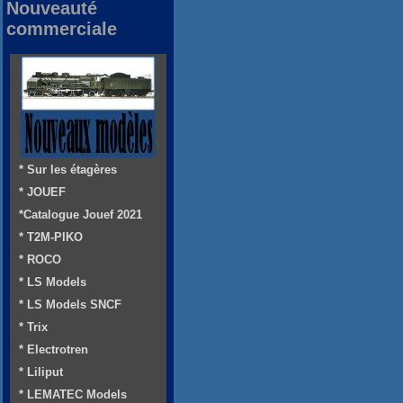
Nouveauté
commerciale
* Sur les étagères
* JOUEF
*Catalogue Jouef 2021
* T2M-PIKO
* ROCO
* LS Models
* LS Models SNCF
* Trix
* Electrotren
* Liliput
* LEMATEC Models