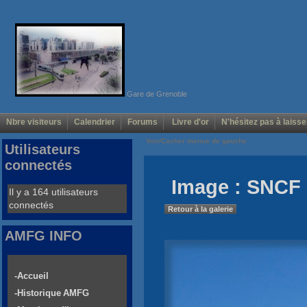
Gare de Grenoble
Nbre visiteurs
Calendrier
Forums
Livre d'or
N'hésitez pas à laisse
Voir/Cacher menus de gauche
Utilisateurs
connectés
Image : SNCF
Il y a 164 utilisateurs
connectés
Retour à la galerie
AMFG INFO
-Accueil
-Historique AMFG