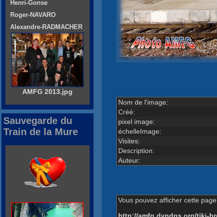
Henri-Gonse
Roger-NAVARO
Alexandre-RADMACHER
AMFG 2013.jpg
Nom de l'image:
Créé:
Sauvegarde du
pixel image:
Train de la Mure
échelleImage:
Visites:
Description:
Auteur:
Vous pouvez afficher cette page 
http://amfg.dyndns.org/tiki