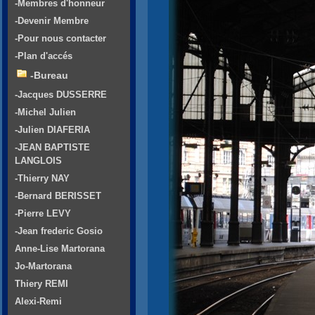
-Membres d'honneur
-Devenir Membre
-Pour nous contacter
-Plan d'accés
-Bureau
-Jacques DUSSERRE
-Michel Julien
-Julien DIAFERIA
-JEAN BAPTISTE
LANGLOIS
-Thierry NAY
-Bernard BERISSET
-Pierre LEVY
-Jean frederic Gosio
Anne-Lise Martorana
Jo-Martorana
Thiery REMI
Alexi-Remi