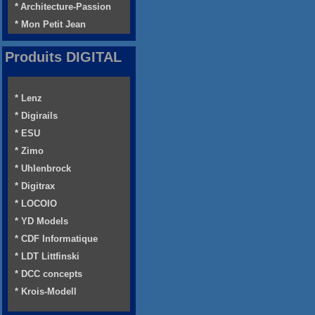
* Architecture-Passion
* Mon Petit Jean
Produits DIGITAL
* Lenz
* Digirails
* ESU
* Zimo
* Uhlenbrock
* Digitrax
* LOCOIO
* YD Models
* CDF Informatique
* LDT Littfinski
* DCC concepts
* Krois-Modell