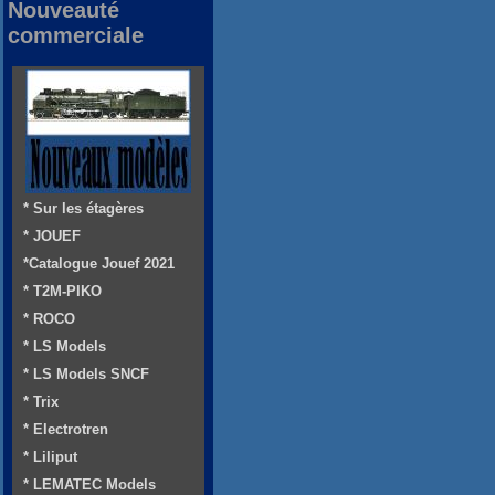
Nouveauté
commerciale
* Sur les étagères
* JOUEF
*Catalogue Jouef 2021
* T2M-PIKO
* ROCO
* LS Models
* LS Models SNCF
* Trix
* Electrotren
* Liliput
* LEMATEC Models