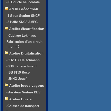
- 6 Boucle hélicoïdale
Atelier décor/bâti
-1 Sous Station SNCF
-2 Halle SNCF AMFG
Atelier électrification
- Cablage Lokmaus
Fabrication d’un circuit
imprimé
Atelier Digitalisation
- 232 TC Fleischmann
- 230 F-Fleischmann
- BB 8159 Roco
- 2NNG Jouef
Atelier locos vagons
- Aérateur Voiture DEV
Atelier Divers
-Caisses de transport