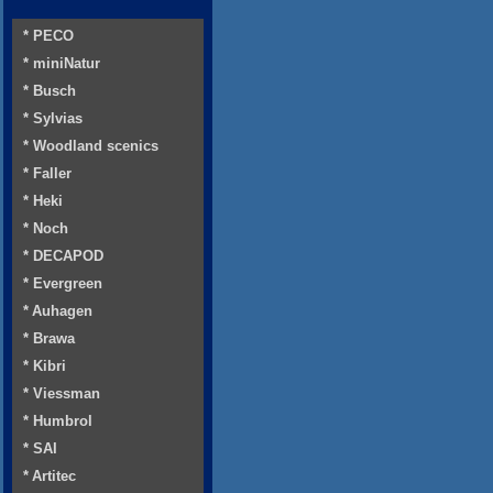
* PECO
* miniNatur
* Busch
* Sylvias
* Woodland scenics
* Faller
* Heki
* Noch
* DECAPOD
* Evergreen
* Auhagen
* Brawa
* Kibri
* Viessman
* Humbrol
* SAI
* Artitec