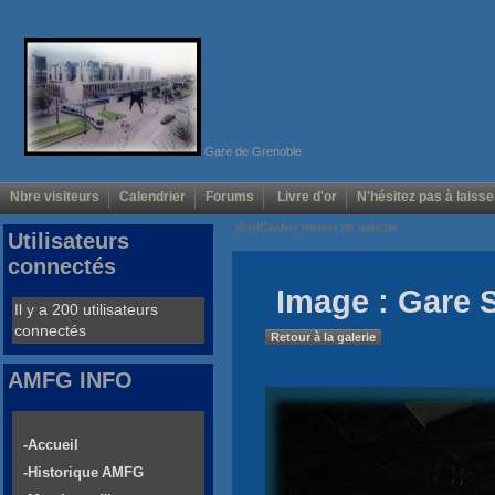
Gare de Grenoble
Nbre visiteurs
Calendrier
Forums
Livre d'or
N'hésitez pas à laisse
Voir/Cacher menus de gauche
Utilisateurs
connectés
Image : Gare 
Il y a 200 utilisateurs
connectés
Retour à la galerie
AMFG INFO
-Accueil
-Historique AMFG