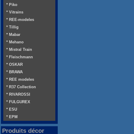
* Piko
* Vitrains
* REE-modeles
* Tillig
* Mabar
* Mehano
* Mistral Train
* Fleischmann
* OSKAR
* BRAWA
* REE modeles
* R37 Collection
* RIVAROSSI
* FULGUREX
* ESU
* EPM
Produits décor