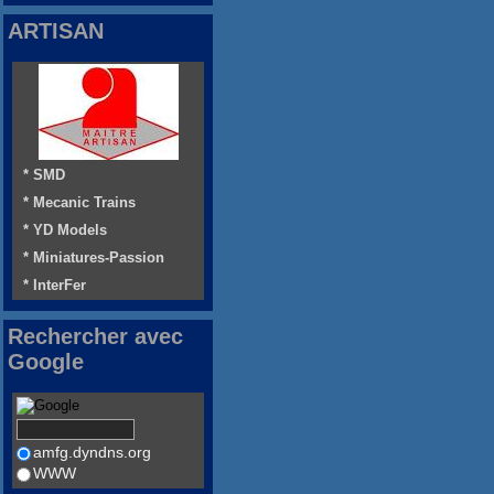
ARTISAN
* SMD
* Mecanic Trains
* YD Models
* Miniatures-Passion
* InterFer
Rechercher avec
Google
amfg.dyndns.org
WWW