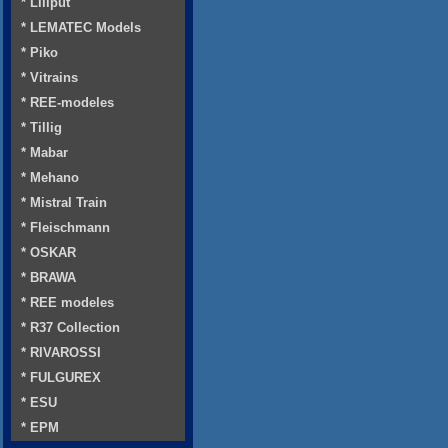
* Liliput
* LEMATEC Models
* Piko
* Vitrains
* REE-modeles
* Tillig
* Mabar
* Mehano
* Mistral Train
* Fleischmann
* OSKAR
* BRAWA
* REE modeles
* R37 Collection
* RIVAROSSI
* FULGUREX
* ESU
* EPM