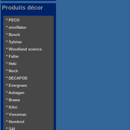
Produits décor
* PECO
* miniNatur
* Busch
* Sylvias
* Woodland scenics
* Faller
* Heki
* Noch
* DECAPOD
* Evergreen
* Auhagen
* Brawa
* Kibri
* Viessman
* Humbrol
* SAI