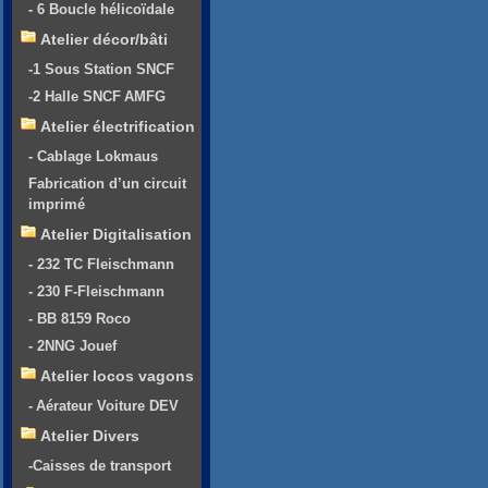
- 6 Boucle hélicoïdale
Atelier décor/bâti
-1 Sous Station SNCF
-2 Halle SNCF AMFG
Atelier électrification
- Cablage Lokmaus
Fabrication d’un circuit
imprimé
Atelier Digitalisation
- 232 TC Fleischmann
- 230 F-Fleischmann
- BB 8159 Roco
- 2NNG Jouef
Atelier locos vagons
- Aérateur Voiture DEV
Atelier Divers
-Caisses de transport