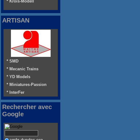
* Krois-Modell
ARTISAN
* SMD
* Mecanic Trains
* YD Models
* Miniatures-Passion
* InterFer
Rechercher avec
Google
amfg.dyndns.org