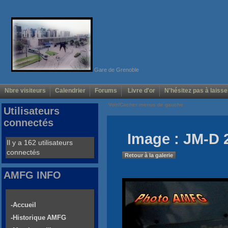
Gare de Grenoble
Nbre visiteurs
Calendrier
Forums
Livre d'or
N'hésitez pas à laisse
Voir/Cacher menus de gauche
Utilisateurs
connectés
Image : JM-D 
Il y a 162 utilisateurs
connectés
Retour à la galerie
AMFG INFO
-Accueil
-Historique AMFG