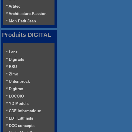
* Artitec
* Architecture-Passion
* Mon Petit Jean
Produits DIGITAL
* Lenz
* Digirails
* ESU
* Zimo
* Uhlenbrock
* Digitrax
* LOCOIO
* YD Models
* CDF Informatique
* LDT Littfinski
* DCC concepts