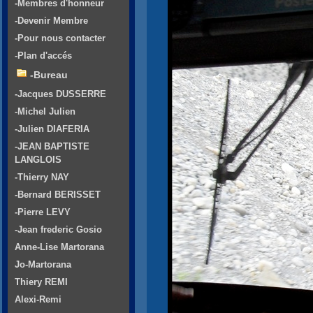
-Membres d'honneur
-Devenir Membre
-Pour nous contacter
-Plan d'accés
-Bureau
-Jacques DUSSERRE
-Michel Julien
-Julien DIAFERIA
-JEAN BAPTISTE
LANGLOIS
-Thierry NAY
-Bernard BERISSET
-Pierre LEVY
-Jean frederic Gosio
Anne-Lise Martorana
Jo-Martorana
Thiery REMI
Alexi-Remi