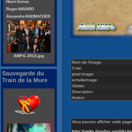
Henri-Gonse
Roger-NAVARO
Alexandre-RADMACHER
AMFG 2013.jpg
Nom de l'image:
Créé:
Sauvegarde du
pixel image:
Train de la Mure
échelleImage:
Visites:
Description:
Auteur:
Vous pouvez afficher cette page 
http://amfg.dyndns.org/tiki