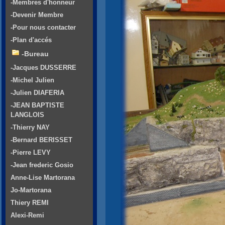
-Membres d'honneur
-Devenir Membre
-Pour nous contacter
-Plan d'accés
-Bureau
-Jacques DUSSERRE
-Michel Julien
-Julien DIAFERIA
-JEAN BAPTISTE
LANGLOIS
-Thierry NAY
-Bernard BERISSET
-Pierre LEVY
-Jean frederic Gosio
Anne-Lise Martorana
Jo-Martorana
Thiery REMI
Alexi-Remi