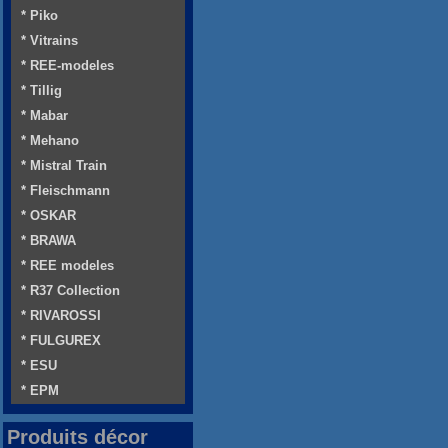
* Piko
* Vitrains
* REE-modeles
* Tillig
* Mabar
* Mehano
* Mistral Train
* Fleischmann
* OSKAR
* BRAWA
* REE modeles
* R37 Collection
* RIVAROSSI
* FULGUREX
* ESU
* EPM
Produits décor