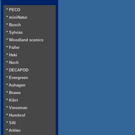
* PECO
* miniNatur
* Busch
* Sylvias
* Woodland scenics
* Faller
* Heki
* Noch
* DECAPOD
* Evergreen
* Auhagen
* Brawa
* Kibri
* Viessman
* Humbrol
* SAI
* Artitec