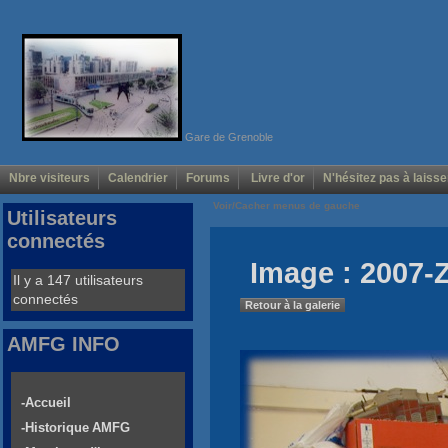
Gare de Grenoble
Nbre visiteurs
Calendrier
Forums
Livre d'or
N'hésitez pas à laisse
Voir/Cacher menus de gauche
Utilisateurs
connectés
Image : 2007-
Il y a 147 utilisateurs
connectés
Retour à la galerie
AMFG INFO
-Accueil
-Historique AMFG