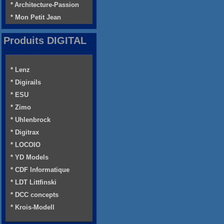
* Architecture-Passion
* Mon Petit Jean
Produits DIGITAL
* Lenz
* Digirails
* ESU
* Zimo
* Uhlenbrock
* Digitrax
* LOCOIO
* YD Models
* CDF Informatique
* LDT Littfinski
* DCC concepts
* Krois-Modell