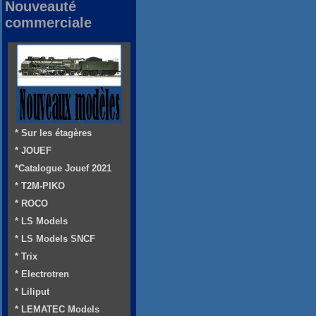
Nouveauté
commerciale
* Sur les étagères
* JOUEF
*Catalogue Jouef 2021
* T2M-PIKO
* ROCO
* LS Models
* LS Models SNCF
* Trix
* Electrotren
* Liliput
* LEMATEC Models