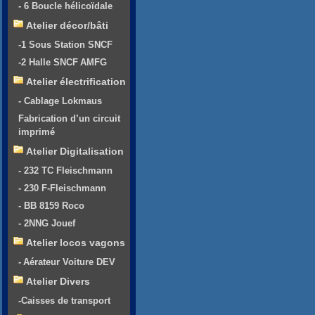
- 6 Boucle hélicoïdale
Atelier décor/bâti
-1 Sous Station SNCF
-2 Halle SNCF AMFG
Atelier électrification
- Cablage Lokmaus
Fabrication d’un circuit
imprimé
Atelier Digitalisation
- 232 TC Fleischmann
- 230 F-Fleischmann
- BB 8159 Roco
- 2NNG Jouef
Atelier locos vagons
- Aérateur Voiture DEV
Atelier Divers
-Caisses de transport