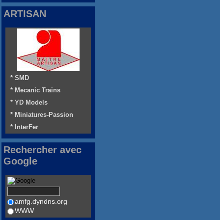
ARTISAN
* SMD
* Mecanic Trains
* YD Models
* Miniatures-Passion
* InterFer
Rechercher avec
Google
amfg.dyndns.org
WWW