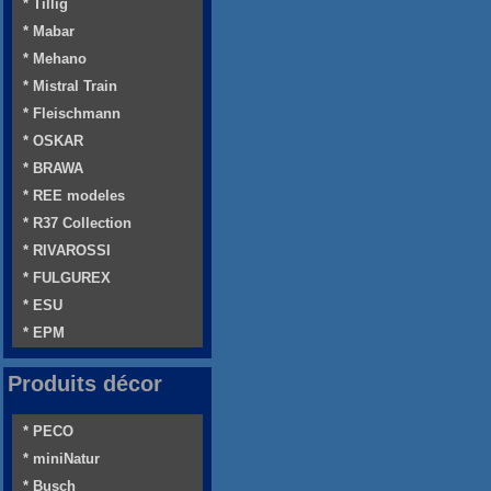
* Tillig
* Mabar
* Mehano
* Mistral Train
* Fleischmann
* OSKAR
* BRAWA
* REE modeles
* R37 Collection
* RIVAROSSI
* FULGUREX
* ESU
* EPM
Produits décor
* PECO
* miniNatur
* Busch