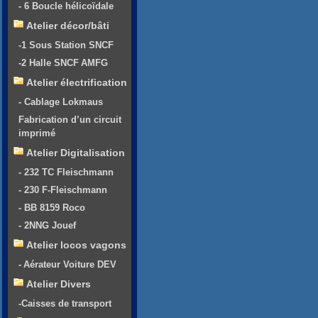
- 6 Boucle hélicoïdale
Atelier décor/bâti
-1 Sous Station SNCF
-2 Halle SNCF AMFG
Atelier électrification
- Cablage Lokmaus
Fabrication d’un circuit
imprimé
Atelier Digitalisation
- 232 TC Fleischmann
- 230 F-Fleischmann
- BB 8159 Roco
- 2NNG Jouef
Atelier locos vagons
- Aérateur Voiture DEV
Atelier Divers
-Caisses de transport