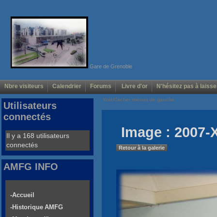
Gare de Grenoble
Nbre visiteurs
Calendrier
Forums
Livre d'or
N'hésitez pas à laisse
Voir/Cacher menus de gauche
Utilisateurs
connectés
Image : 2007-
Il y a 168 utilisateurs
connectés
Retour à la galerie
AMFG INFO
-Accueil
-Historique AMFG