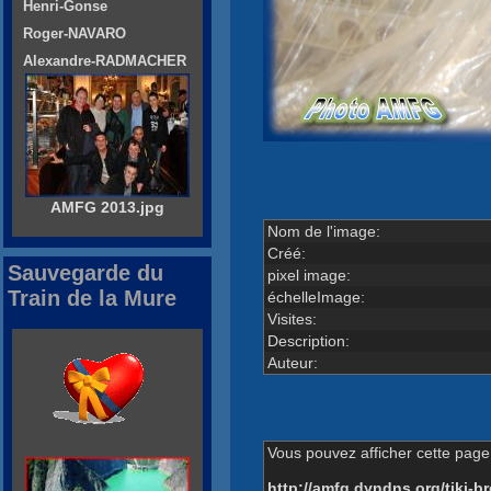
Henri-Gonse
Roger-NAVARO
Alexandre-RADMACHER
AMFG 2013.jpg
Nom de l'image:
Créé:
Sauvegarde du
pixel image:
Train de la Mure
échelleImage:
Visites:
Description:
Auteur:
Vous pouvez afficher cette page 
http://amfg.dyndns.org/tiki