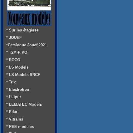
* Sur les étagères
* JOUEF
*Catalogue Jouef 2021
* T2M-PIKO
* ROCO
* LS Models
* LS Models SNCF
* Trix
* Electrotren
* Liliput
* LEMATEC Models
* Piko
* Vitrains
* REE-modeles