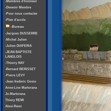
-Membres d'honneur
-Devenir Membre
-Pour nous contacter
-Plan d'accés
-Bureau
-Jacques DUSSERRE
-Michel Julien
-Julien DIAFERIA
-JEAN BAPTISTE
LANGLOIS
-Thierry NAY
-Bernard BERISSET
-Pierre LEVY
-Jean frederic Gosio
Anne-Lise Martorana
Jo-Martorana
Thiery REMI
Alexi-Remi