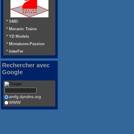
* SMD
* Mecanic Trains
* YD Models
* Miniatures-Passion
* InterFer
Rechercher avec
Google
amfg.dyndns.org
WWW