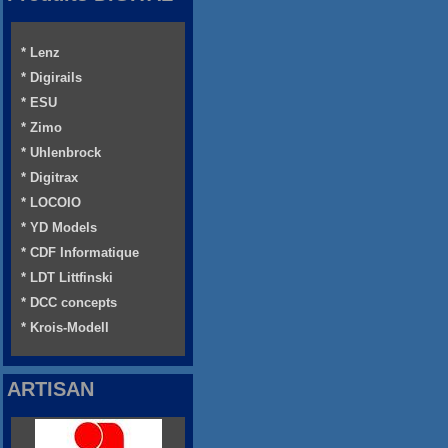
* Lenz
* Digirails
* ESU
* Zimo
* Uhlenbrock
* Digitrax
* LOCOIO
* YD Models
* CDF Informatique
* LDT Littfinski
* DCC concepts
* Krois-Modell
ARTISAN