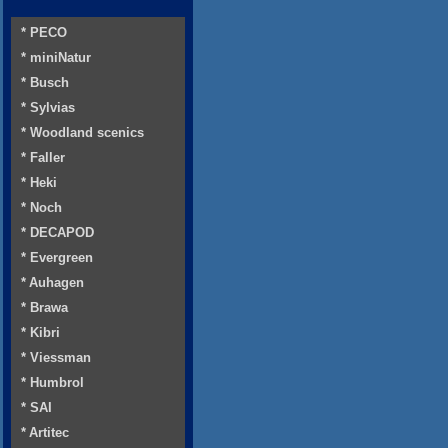
* PECO
* miniNatur
* Busch
* Sylvias
* Woodland scenics
* Faller
* Heki
* Noch
* DECAPOD
* Evergreen
* Auhagen
* Brawa
* Kibri
* Viessman
* Humbrol
* SAI
* Artitec