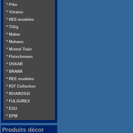
* Piko
* Vitrains
* REE-modeles
* Tillig
* Mabar
* Mehano
* Mistral Train
* Fleischmann
* OSKAR
* BRAWA
* REE modeles
* R37 Collection
* RIVAROSSI
* FULGUREX
* ESU
* EPM
Produits décor