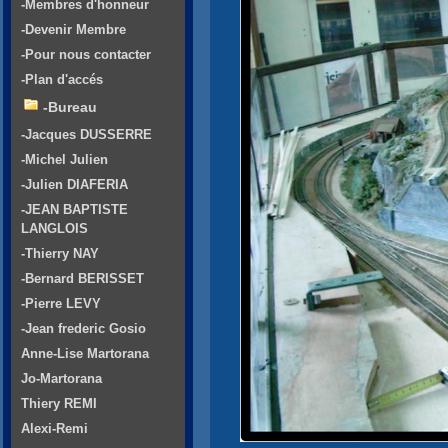
-Membres d'honneur
-Devenir Membre
-Pour nous contacter
-Plan d'accés
-Bureau
-Jacques DUSSERRE
-Michel Julien
-Julien DIAFERIA
-JEAN BAPTISTE
LANGLOIS
-Thierry NAY
-Bernard BERISSET
-Pierre LEVY
-Jean frederic Gosio
Anne-Lise Martorana
Jo-Martorana
Thiery REMI
Alexi-Remi