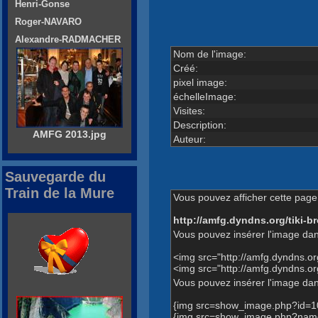
Henri-Gonse
Roger-NAVARO
Alexandre-RADMACHER
Nom de l'image:
Créé:
pixel image:
échelleImage:
Visites:
Description:
AMFG 2013.jpg
Auteur:
Sauvegarde du
Train de la Mure
Vous pouvez afficher cette page 
http://amfg.dyndns.org/tiki
Vous pouvez insérer l'image dan
<img src="http://amfg.dyndns.
<img src="http://amfg.dyndns.
Vous pouvez insérer l'image dans
{img src=show_image.php?id=1
{img src=show_image.php?name