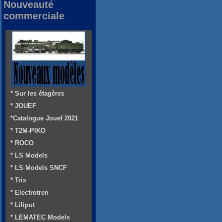
Nouveauté
commerciale
* Sur les étagères
* JOUEF
*Catalogue Jouef 2021
* T2M-PIKO
* ROCO
* LS Models
* LS Models SNCF
* Trix
* Electrotren
* Liliput
* LEMATEC Models