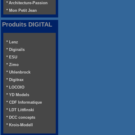
* Architecture-Passion
* Mon Petit Jean
Produits DIGITAL
* Lenz
* Digirails
* ESU
* Zimo
* Uhlenbrock
* Digitrax
* LOCOIO
* YD Models
* CDF Informatique
* LDT Littfinski
* DCC concepts
* Krois-Modell