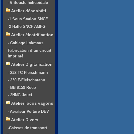
- 6 Boucle hélicoïdale
Atelier décor/bâti
-1 Sous Station SNCF
-2 Halle SNCF AMFG
Atelier électrification
- Cablage Lokmaus
Fabrication d’un circuit
imprimé
Atelier Digitalisation
- 232 TC Fleischmann
- 230 F-Fleischmann
- BB 8159 Roco
- 2NNG Jouef
Atelier locos vagons
- Aérateur Voiture DEV
Atelier Divers
-Caisses de transport