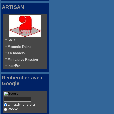
ARTISAN
* SMD
* Mecanic Trains
* YD Models
* Miniatures-Passion
* InterFer
Rechercher avec
Google
amfg.dyndns.org
WWW