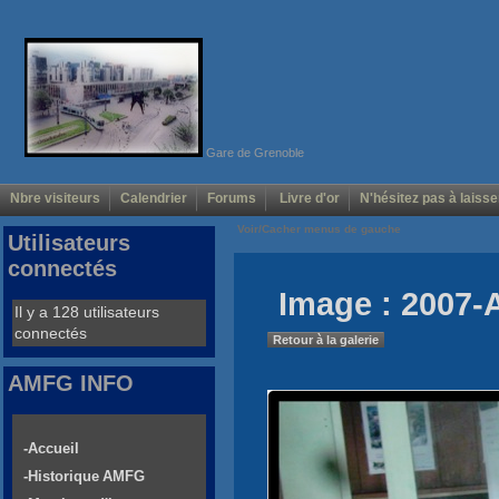
Gare de Grenoble
Nbre visiteurs
Calendrier
Forums
Livre d'or
N'hésitez pas à laisse
Voir/Cacher menus de gauche
Utilisateurs
connectés
Image : 2007-
Il y a 128 utilisateurs
connectés
Retour à la galerie
AMFG INFO
-Accueil
-Historique AMFG