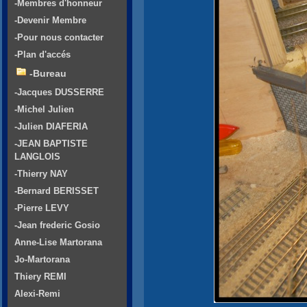
-Membres d'honneur
-Devenir Membre
-Pour nous contacter
-Plan d'accés
-Bureau
-Jacques DUSSERRE
-Michel Julien
-Julien DIAFERIA
-JEAN BAPTISTE
LANGLOIS
-Thierry NAY
-Bernard BERISSET
-Pierre LEVY
-Jean frederic Gosio
Anne-Lise Martorana
Jo-Martorana
Thiery REMI
Alexi-Remi