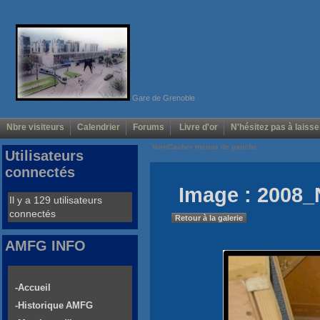
Gare de Grenoble
Nbre visiteurs
Calendrier
Forums
Livre d'or
N'hésitez pas à laisse
Voir/Cacher menus de gauche
Utilisateurs
connectés
Image : 2008_
Il y a 129 utilisateurs
connectés
Retour à la galerie
AMFG INFO
-Accueil
-Historique AMFG