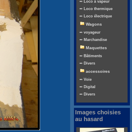
➻ Loco à vapeur
➻ Loco thermique
➻ Loco électrique
Wagons
➻ voyageur
➻ Marchandise
Maquettes
➻ Bâtiments
➻ Divers
accessoires
➻ Voie
➻ Digital
➻ Divers
Images choisies
au hasard