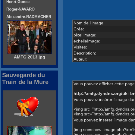
Henri-Gonse
Roger-NAVARO
Alexandre-RADMACHER
Nom de l'image:
Créé:
pixel image:
échelleImage:
Visites:
Description:
AMFG 2013.jpg
Auteur:
Sauvegarde du
Train de la Mure
Vous pouvez afficher cette page 
http://amfg.dyndns.org/tiki
Vous pouvez insérer l'image dan
<img src="http://amfg.dyndns.
<img src="http://amfg.dyndns.
Vous pouvez insérer l'image dans
{img src=show_image.php?id=1
{img src=show_image.php?name