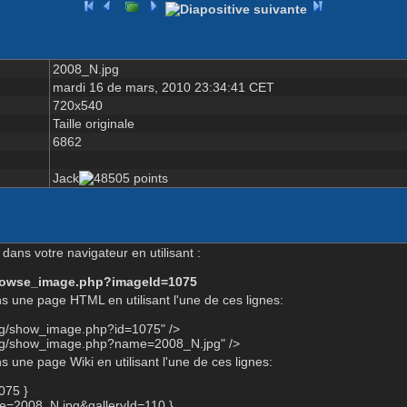
2008_N.jpg
mardi 16 de mars, 2010 23:34:41 CET
720x540
Taille originale
6862
Jack
dans votre navigateur en utilisant :
-browse_image.php?imageId=1075
s une page HTML en utilisant l'une de ces lignes:
org/show_image.php?id=1075" />
org/show_image.php?name=2008_N.jpg" />
 une page Wiki en utilisant l'une de ces lignes:
075 }
=2008_N.jpg&galleryId=110 }