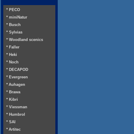
* PECO
* miniNatur
* Busch
* Sylvias
* Woodland scenics
* Faller
* Heki
* Noch
* DECAPOD
* Evergreen
* Auhagen
* Brawa
* Kibri
* Viessman
* Humbrol
* SAI
* Artitec