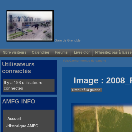
Gare de Grenoble
Nbre visiteurs
Calendrier
Forums
Livre d'or
N'hésitez pas à laisse
Voir/Cacher menus de gauche
Utilisateurs
connectés
Image : 2008_
Il y a 198 utilisateurs
connectés
Retour à la galerie
AMFG INFO
-Accueil
-Historique AMFG