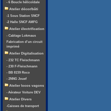
- 6 Boucle hélicoïdale
Atelier décor/bâti
-1 Sous Station SNCF
-2 Halle SNCF AMFG
Atelier électrification
- Cablage Lokmaus
Fabrication d’un circuit
imprimé
Atelier Digitalisation
- 232 TC Fleischmann
- 230 F-Fleischmann
- BB 8159 Roco
- 2NNG Jouef
Atelier locos vagons
- Aérateur Voiture DEV
Atelier Divers
-Caisses de transport