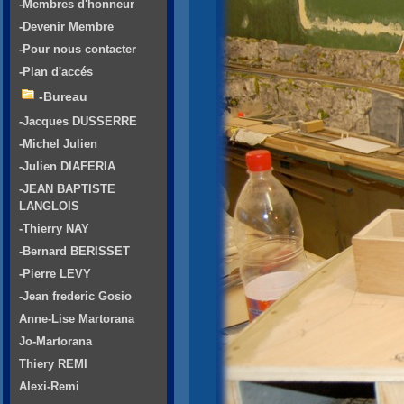
-Membres d'honneur
-Devenir Membre
-Pour nous contacter
-Plan d'accés
-Bureau
-Jacques DUSSERRE
-Michel Julien
-Julien DIAFERIA
-JEAN BAPTISTE
LANGLOIS
-Thierry NAY
-Bernard BERISSET
-Pierre LEVY
-Jean frederic Gosio
Anne-Lise Martorana
Jo-Martorana
Thiery REMI
Alexi-Remi