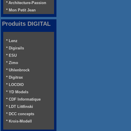
* Architecture-Passion
* Mon Petit Jean
Produits DIGITAL
* Lenz
* Digirails
* ESU
* Zimo
* Uhlenbrock
* Digitrax
* LOCOIO
* YD Models
* CDF Informatique
* LDT Littfinski
* DCC concepts
* Krois-Modell