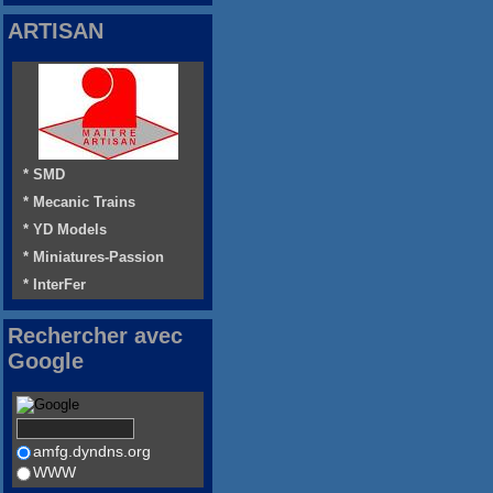
ARTISAN
* SMD
* Mecanic Trains
* YD Models
* Miniatures-Passion
* InterFer
Rechercher avec
Google
amfg.dyndns.org
WWW