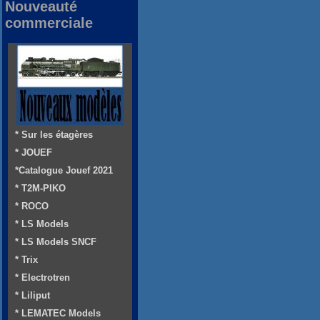
Nouveauté
commerciale
* Sur les étagères
* JOUEF
*Catalogue Jouef 2021
* T2M-PIKO
* ROCO
* LS Models
* LS Models SNCF
* Trix
* Electrotren
* Liliput
* LEMATEC Models