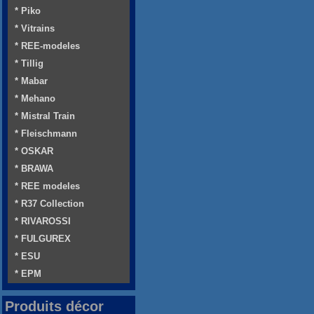
* Piko
* Vitrains
* REE-modeles
* Tillig
* Mabar
* Mehano
* Mistral Train
* Fleischmann
* OSKAR
* BRAWA
* REE modeles
* R37 Collection
* RIVAROSSI
* FULGUREX
* ESU
* EPM
Produits décor