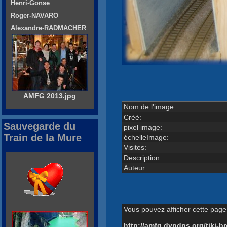
Henri-Gonse
Roger-NAVARO
Alexandre-RADMACHER
AMFG 2013.jpg
Nom de l'image:
Créé:
Sauvegarde du
pixel image:
Train de la Mure
échelleImage:
Visites:
Description:
Auteur:
Vous pouvez afficher cette page 
http://amfg.dyndns.org/tiki