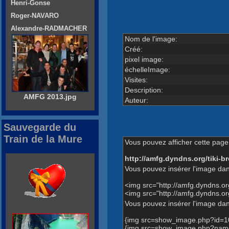
Henri-Gonse
Roger-NAVARO
Alexandre-RADMACHER
Nom de l'image:
Créé:
pixel image:
échelleImage:
Visites:
Description:
AMFG 2013.jpg
Auteur:
Sauvegarde du
Train de la Mure
Vous pouvez afficher cette page 
http://amfg.dyndns.org/tiki
Vous pouvez insérer l'image dan
<img src="http://amfg.dyndns.
<img src="http://amfg.dyndns.
Vous pouvez insérer l'image dans
{img src=show_image.php?id=1
{img src=show_image.php?name