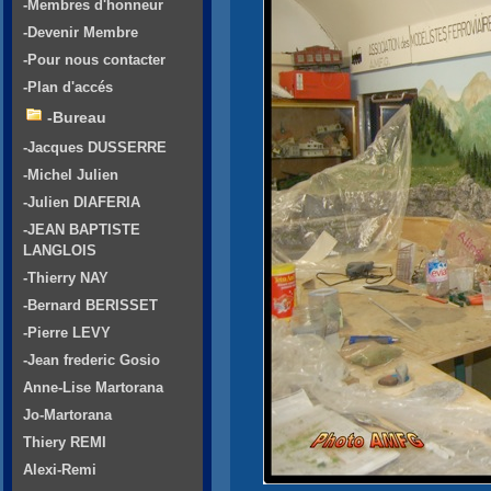
-Membres d'honneur
-Devenir Membre
-Pour nous contacter
-Plan d'accés
-Bureau
-Jacques DUSSERRE
-Michel Julien
-Julien DIAFERIA
-JEAN BAPTISTE
LANGLOIS
-Thierry NAY
-Bernard BERISSET
-Pierre LEVY
-Jean frederic Gosio
Anne-Lise Martorana
Jo-Martorana
Thiery REMI
Alexi-Remi