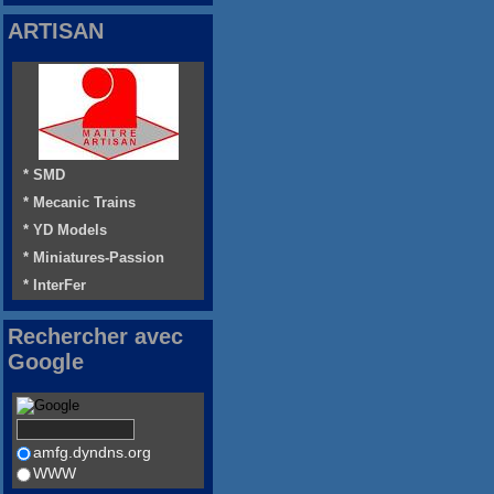
ARTISAN
* SMD
* Mecanic Trains
* YD Models
* Miniatures-Passion
* InterFer
Rechercher avec
Google
amfg.dyndns.org
WWW