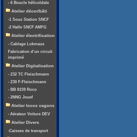
- 6 Boucle hélicoïdale
Atelier décor/bâti
-1 Sous Station SNCF
-2 Halle SNCF AMFG
Atelier électrification
- Cablage Lokmaus
Fabrication d’un circuit
imprimé
Atelier Digitalisation
- 232 TC Fleischmann
- 230 F-Fleischmann
- BB 8159 Roco
- 2NNG Jouef
Atelier locos vagons
- Aérateur Voiture DEV
Atelier Divers
-Caisses de transport