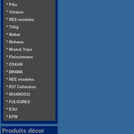
* Piko
* Vitrains
* REE-modeles
* Tillig
* Mabar
* Mehano
* Mistral Train
* Fleischmann
* OSKAR
* BRAWA
* REE modeles
* R37 Collection
* RIVAROSSI
* FULGUREX
* ESU
* EPM
Produits décor