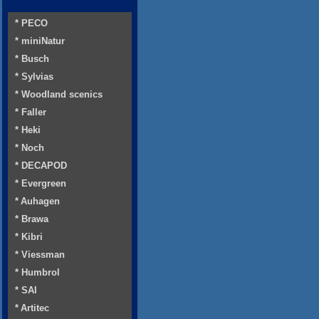
* PECO
* miniNatur
* Busch
* Sylvias
* Woodland scenics
* Faller
* Heki
* Noch
* DECAPOD
* Evergreen
* Auhagen
* Brawa
* Kibri
* Viessman
* Humbrol
* SAI
* Artitec