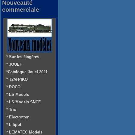
Nouveauté
commerciale
* Sur les étagères
* JOUEF
*Catalogue Jouef 2021
* T2M-PIKO
* ROCO
* LS Models
* LS Models SNCF
* Trix
* Electrotren
* Liliput
* LEMATEC Models