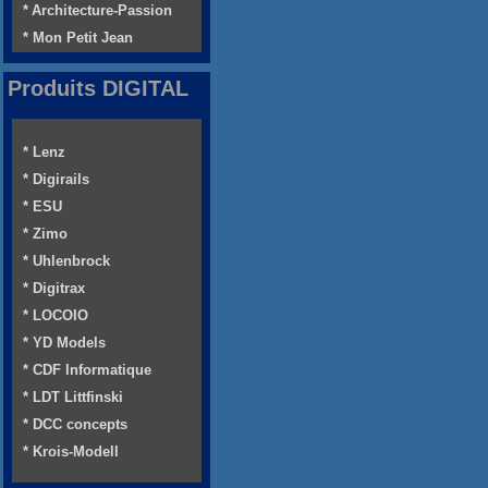
* Architecture-Passion
* Mon Petit Jean
Produits DIGITAL
* Lenz
* Digirails
* ESU
* Zimo
* Uhlenbrock
* Digitrax
* LOCOIO
* YD Models
* CDF Informatique
* LDT Littfinski
* DCC concepts
* Krois-Modell