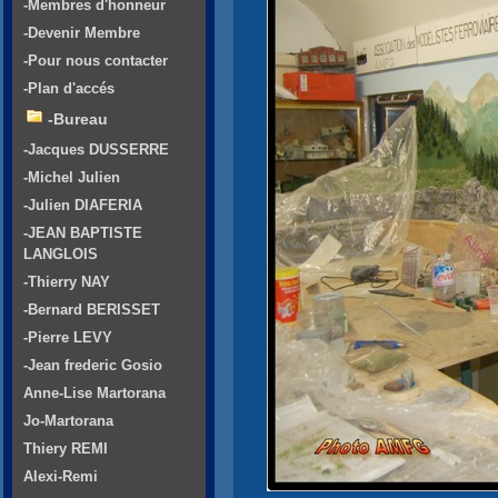
-Membres d'honneur
-Devenir Membre
-Pour nous contacter
-Plan d'accés
-Bureau
-Jacques DUSSERRE
-Michel Julien
-Julien DIAFERIA
-JEAN BAPTISTE
LANGLOIS
-Thierry NAY
-Bernard BERISSET
-Pierre LEVY
-Jean frederic Gosio
Anne-Lise Martorana
Jo-Martorana
Thiery REMI
Alexi-Remi