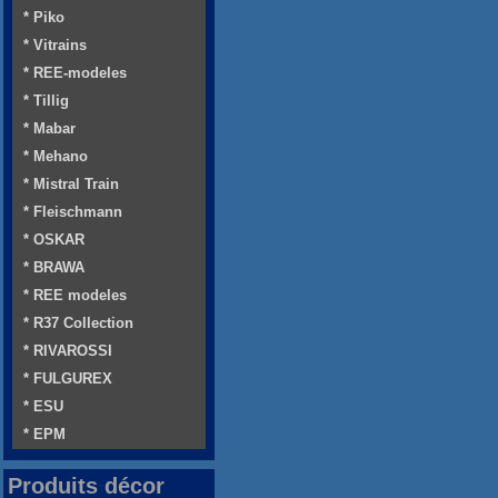
* Piko
* Vitrains
* REE-modeles
* Tillig
* Mabar
* Mehano
* Mistral Train
* Fleischmann
* OSKAR
* BRAWA
* REE modeles
* R37 Collection
* RIVAROSSI
* FULGUREX
* ESU
* EPM
Produits décor