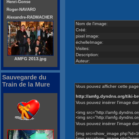
Henri-Gonse
Roger-NAVARO
Alexandre-RADMACHER
Nom de l'image:
Créé:
pixel image:
échelleImage:
Visites:
Description:
AMFG 2013.jpg
Auteur:
Sauvegarde du
Train de la Mure
Vous pouvez afficher cette page 
http://amfg.dyndns.org/tiki
Vous pouvez insérer l'image dan
<img src="http://amfg.dyndns.
<img src="http://amfg.dyndns.
Vous pouvez insérer l'image dans
{img src=show_image.php?id=1
{img src=show_image.php?name