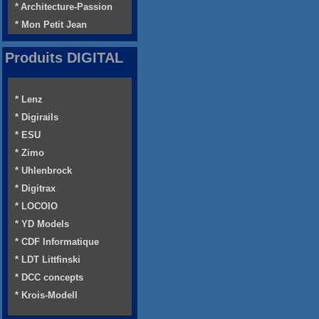
* Architecture-Passion
* Mon Petit Jean
Produits DIGITAL
* Lenz
* Digirails
* ESU
* Zimo
* Uhlenbrock
* Digitrax
* LOCOIO
* YD Models
* CDF Informatique
* LDT Littfinski
* DCC concepts
* Krois-Modell