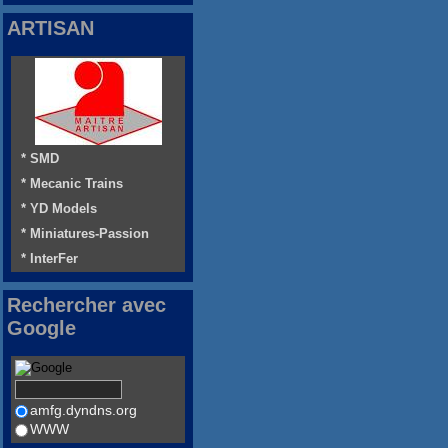
ARTISAN
* SMD
* Mecanic Trains
* YD Models
* Miniatures-Passion
* InterFer
Rechercher avec
Google
amfg.dyndns.org
WWW