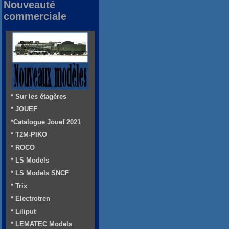
Nouveauté
commerciale
* Sur les étagères
* JOUEF
*Catalogue Jouef 2021
* T2M-PIKO
* ROCO
* LS Models
* LS Models SNCF
* Trix
* Electrotren
* Liliput
* LEMATEC Models