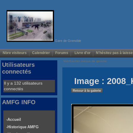
Gare de Grenoble
Nbre visiteurs
Calendrier
Forums
Livre d'or
N'hésitez pas à laisse
Voir/Cacher menus de gauche
Utilisateurs
connectés
Image : 2008_
Il y a 132 utilisateurs
connectés
Retour à la galerie
AMFG INFO
-Accueil
-Historique AMFG