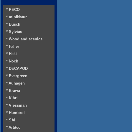
* PECO
* miniNatur
* Busch
* Sylvias
* Woodland scenics
* Faller
* Heki
* Noch
* DECAPOD
* Evergreen
* Auhagen
* Brawa
* Kibri
* Viessman
* Humbrol
* SAI
* Artitec