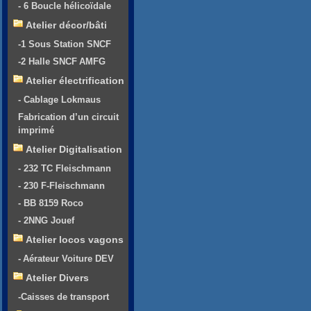
- 6 Boucle hélicoïdale
Atelier décor/bâti
-1 Sous Station SNCF
-2 Halle SNCF AMFG
Atelier électrification
- Cablage Lokmaus
Fabrication d’un circuit
imprimé
Atelier Digitalisation
- 232 TC Fleischmann
- 230 F-Fleischmann
- BB 8159 Roco
- 2NNG Jouef
Atelier locos vagons
- Aérateur Voiture DEV
Atelier Divers
-Caisses de transport