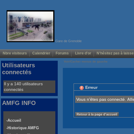
Gare de Grenoble
Nbre visiteurs
Calendrier
Forums
Livre d'or
N'hésitez pas à laisse
Voir/Cacher menus de gauche
Utilisateurs
connectés
Il y a 140 utilisateurs
Erreur
connectés
Vous n'êtes pas connecté.
All
AMFG INFO
Retour à la page d'accueil
-Accueil
-Historique AMFG