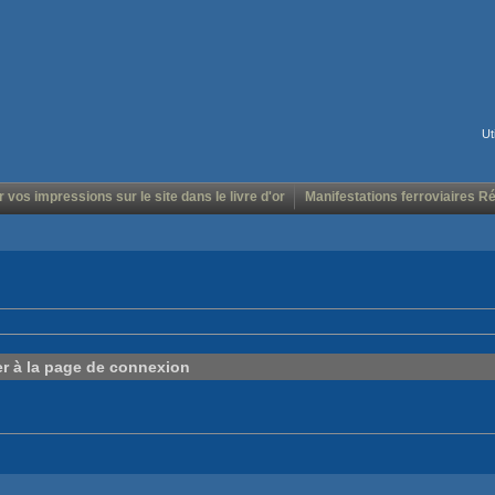
Ut
r vos impressions sur le site dans le livre d'or
Manifestations ferroviaires R
er à la page de connexion