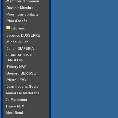
-Membres d'honneur
-Devenir Membre
-Pour nous contacter
-Plan d'accés
-Bureau
-Jacques DUSSERRE
-Michel Julien
-Julien DIAFERIA
-JEAN BAPTISTE
LANGLOIS
-Thierry NAY
-Bernard BERISSET
-Pierre LEVY
-Jean frederic Gosio
Anne-Lise Martorana
Jo-Martorana
Thiery REMI
Alexi-Remi