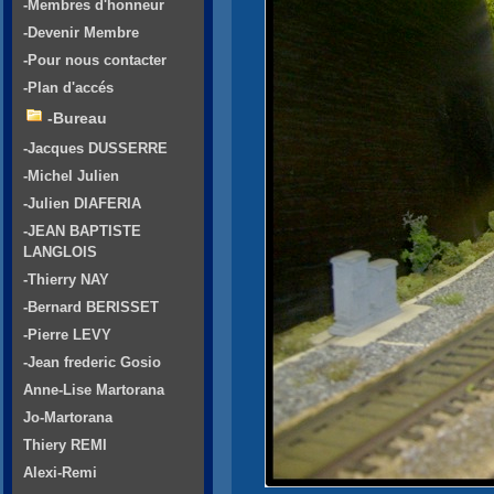
-Membres d'honneur
-Devenir Membre
-Pour nous contacter
-Plan d'accés
-Bureau
-Jacques DUSSERRE
-Michel Julien
-Julien DIAFERIA
-JEAN BAPTISTE
LANGLOIS
-Thierry NAY
-Bernard BERISSET
-Pierre LEVY
-Jean frederic Gosio
Anne-Lise Martorana
Jo-Martorana
Thiery REMI
Alexi-Remi