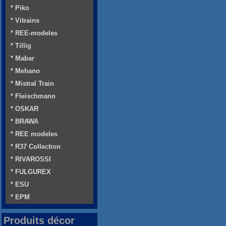
* Piko
* Vitrains
* REE-modeles
* Tillig
* Mabar
* Mehano
* Mistral Train
* Fleischmann
* OSKAR
* BRAWA
* REE modeles
* R37 Collection
* RIVAROSSI
* FULGUREX
* ESU
* EPM
Produits décor