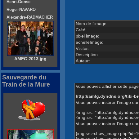
Henri-Gonse
Roger-NAVARO
Alexandre-RADMACHER
Nom de l'image:
Créé:
pixel image:
échelleImage:
Visites:
Description:
AMFG 2013.jpg
Auteur:
Sauvegarde du
Train de la Mure
Vous pouvez afficher cette page 
http://amfg.dyndns.org/tiki
Vous pouvez insérer l'image dan
<img src="http://amfg.dyndns.
<img src="http://amfg.dyndns.
Vous pouvez insérer l'image dans
{img src=show_image.php?id=1
{img src=show_image.php?name