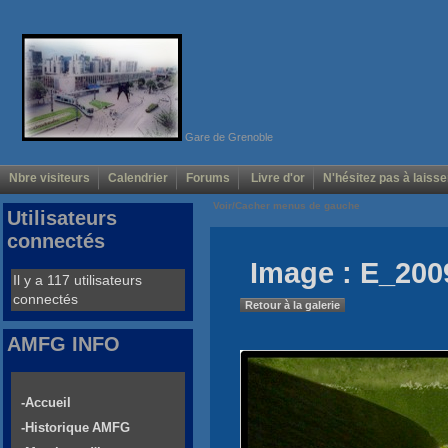
Gare de Grenoble
Nbre visiteurs
Calendrier
Forums
Livre d'or
N'hésitez pas à laisse
Voir/Cacher menus de gauche
Utilisateurs
connectés
Image : E_200
Il y a 117 utilisateurs
connectés
Retour à la galerie
AMFG INFO
-Accueil
-Historique AMFG