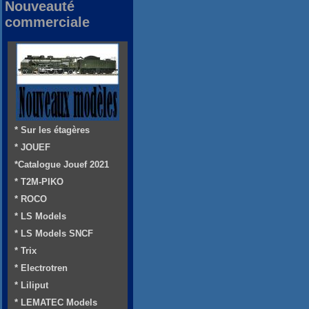
Nouveauté
commerciale
* Sur les étagères
* JOUEF
*Catalogue Jouef 2021
* T2M-PIKO
* ROCO
* LS Models
* LS Models SNCF
* Trix
* Electrotren
* Liliput
* LEMATEC Models