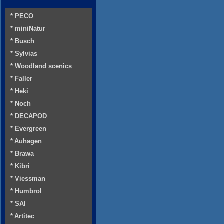
* PECO
* miniNatur
* Busch
* Sylvias
* Woodland scenics
* Faller
* Heki
* Noch
* DECAPOD
* Evergreen
* Auhagen
* Brawa
* Kibri
* Viessman
* Humbrol
* SAI
* Artitec