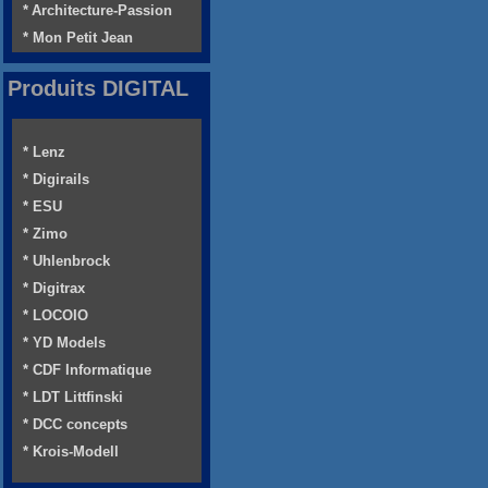
* Architecture-Passion
* Mon Petit Jean
Produits DIGITAL
* Lenz
* Digirails
* ESU
* Zimo
* Uhlenbrock
* Digitrax
* LOCOIO
* YD Models
* CDF Informatique
* LDT Littfinski
* DCC concepts
* Krois-Modell