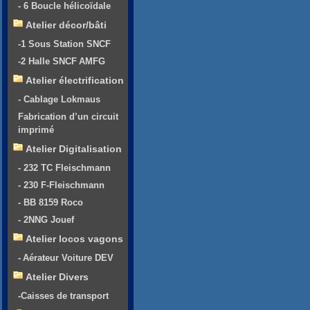
- 6 Boucle hélicoïdale
Atelier décor/bâti
-1 Sous Station SNCF
-2 Halle SNCF AMFG
Atelier électrification
- Cablage Lokmaus
Fabrication d’un circuit
imprimé
Atelier Digitalisation
- 232 TC Fleischmann
- 230 F-Fleischmann
- BB 8159 Roco
- 2NNG Jouef
Atelier locos vagons
- Aérateur Voiture DEV
Atelier Divers
-Caisses de transport