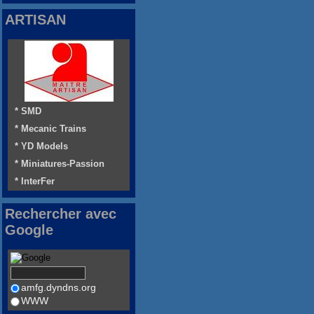
ARTISAN
* SMD
* Mecanic Trains
* YD Models
* Miniatures-Passion
* InterFer
Rechercher avec
Google
amfg.dyndns.org
WWW