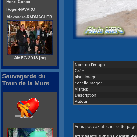
Henri-Gonse
Roger-NAVARO
Alexandre-RADMACHER
AMFG 2013.jpg
Nom de l'image:
Créé:
Sauvegarde du
pixel image:
Train de la Mure
échelleImage:
Visites:
Description:
Auteur:
Vous pouvez afficher cette page 
http://amfg.dyndns.org/tiki