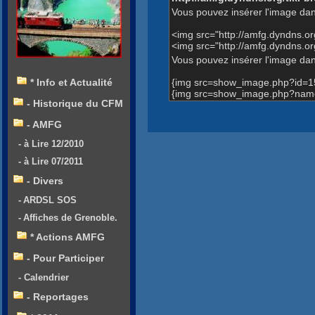
Vous pouvez insérer l'image dan
<img src="http://amfg.dyndns.
<img src="http://amfg.dyndns.
Vous pouvez insérer l'image dans
{img src=show_image.php?id=1
* Info et Actualité
{img src=show_image.php?name
- Historique du CFM
- AMFG
- à Lire 12/2010
- à Lire 07/2011
- Divers
- ARDSL SOS
- Affiches de Grenoble.
* Actions AMFG
- Pour Participer
- Calendrier
- Reportages