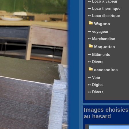
➻ Loco à vapeur
➻ Loco thermique
➻ Loco électrique
Wagons
➻ voyageur
➻ Marchandise
Maquettes
➻ Bâtiments
➻ Divers
accessoires
➻ Voie
➻ Digital
➻ Divers
Images choisies
au hasard