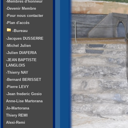
-Membres d'honneur
-Devenir Membre
-Pour nous contacter
-Plan d'accés
-Bureau
-Jacques DUSSERRE
-Michel Julien
-Julien DIAFERIA
-JEAN BAPTISTE
LANGLOIS
-Thierry NAY
-Bernard BERISSET
-Pierre LEVY
-Jean frederic Gosio
Anne-Lise Martorana
Jo-Martorana
Thiery REMI
Alexi-Remi