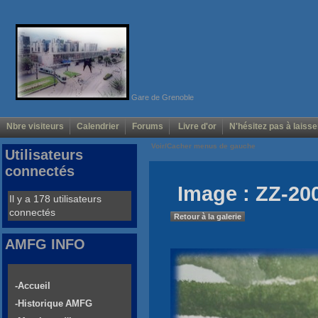
Gare de Grenoble
Nbre visiteurs
Calendrier
Forums
Livre d'or
N'hésitez pas à laisse
Voir/Cacher menus de gauche
Utilisateurs
connectés
Image : ZZ-20
Il y a 178 utilisateurs
connectés
Retour à la galerie
AMFG INFO
-Accueil
-Historique AMFG