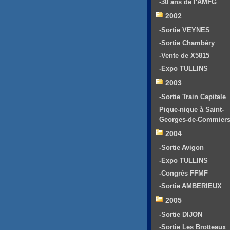
-30 ans de l'AMFG
2002
-Sortie VEYNES
-Sortie Chambéry
-Vente de X5815
-Expo TULLINS
2003
-Sortie Train Capitale
Pique-nique à Saint-
Georges-de-Commier
2004
-Sortie Avigon
-Expo TULLINS
-Congrés FFMF
-Sortie AMBERIEUX
2005
-Sortie DIJON
-Sortie Les Brotteaux