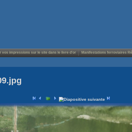
r vos impressions sur le site dans le livre d'or
Manifestations ferroviaires R
09.jpg