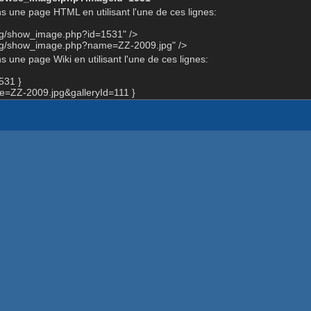
s une page HTML en utilisant l'une de ces lignes:
org/show_image.php?id=1531" />
org/show_image.php?name=ZZ-2009.jpg" />
 une page Wiki en utilisant l'une de ces lignes:
531 }
=ZZ-2009.jpg&galleryId=111 }