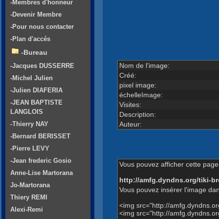
-Membres d'honneur
-Devenir Membre
-Pour nous contacter
-Plan d'accés
-Bureau
Nom de l'image:
-Jacques DUSSERRE
Créé:
-Michel Julien
pixel image:
-Julien DIAFERIA
échelleImage:
-JEAN BAPTISTE
Visites:
LANGLOIS
Description:
Auteur:
-Thierry NAY
-Bernard BERISSET
-Pierre LEVY
-Jean frederic Gosio
Vous pouvez afficher cette page 
Anne-Lise Martorana
http://amfg.dyndns.org/tiki
Jo-Martorana
Vous pouvez insérer l'image dan
Thiery REMI
<img src="http://amfg.dyndns.
Alexi-Remi
<img src="http://amfg.dyndns.