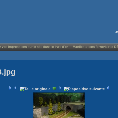
Ut
r vos impressions sur le site dans le livre d'or
Manifestations ferroviaires R
B.jpg