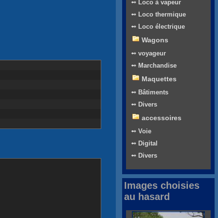
➻ Loco à vapeur
➻ Loco thermique
➻ Loco électrique
Wagons
➻ voyageur
➻ Marchandise
Maquettes
➻ Bâtiments
➻ Divers
accessoires
➻ Voie
➻ Digital
➻ Divers
Images choisies
au hasard