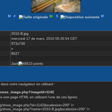
2010-B.jpg
mercredi 17 de mars, 2010 00:26:54 CET
973x730
x
8527
Jack
dans votre navigateur en utilisant :
-browse_image.php?imageId=1142
s une page HTML en utilisant l'une de ces lignes:
org/show_image.php?id=1142&scalesize=200" />
org/show_image.php?name=2010-B.jpg&scalesize=200" />