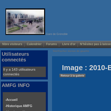
Gare de Grenoble
Nbre visiteurs
Calendrier
Forums
Livre d'or
N'hésitez pas à laisse
Voir/Cacher menus de gauche
Utilisateurs
connectés
Image : 2010-
Il y a 143 utilisateurs
connectés
Retour à la galerie
AMFG INFO
-Accueil
-Historique AMFG