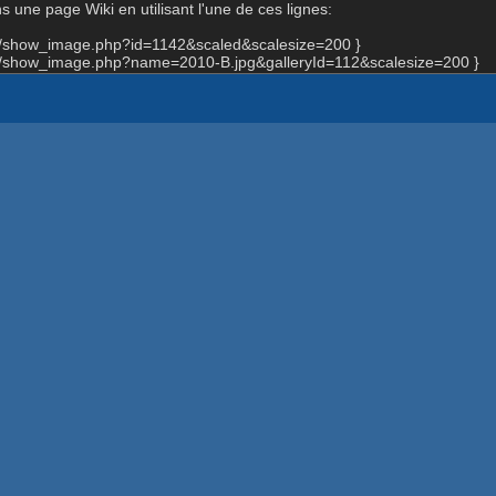
 une page Wiki en utilisant l'une de ces lignes:
rg/show_image.php?id=1142&scaled&scalesize=200 }
rg/show_image.php?name=2010-B.jpg&galleryId=112&scalesize=200 }