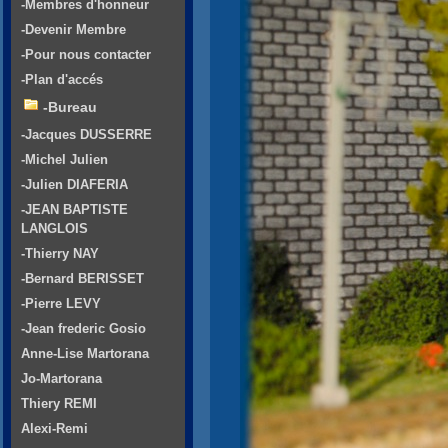
-Membres d'honneur
-Devenir Membre
-Pour nous contacter
-Plan d'accés
-Bureau
-Jacques DUSSERRE
-Michel Julien
-Julien DIAFERIA
-JEAN BAPTISTE
LANGLOIS
-Thierry NAY
-Bernard BERISSET
-Pierre LEVY
-Jean frederic Gosio
Anne-Lise Martorana
Jo-Martorana
Thiery REMI
Alexi-Remi