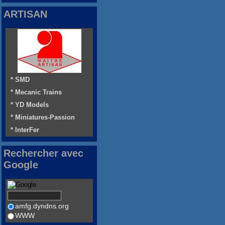
ARTISAN
* SMD
* Mecanic Trains
* YD Models
* Miniatures-Passion
* InterFer
Rechercher avec
Google
amfg.dyndns.org
WWW