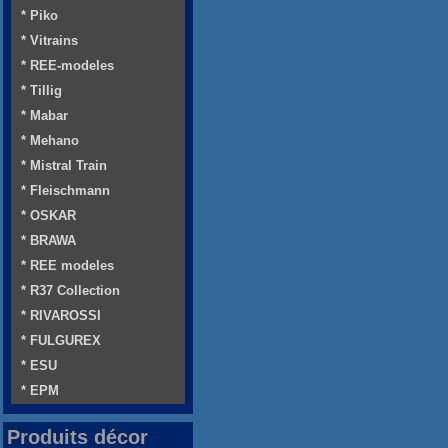
* Piko
* Vitrains
* REE-modeles
* Tillig
* Mabar
* Mehano
* Mistral Train
* Fleischmann
* OSKAR
* BRAWA
* REE modeles
* R37 Collection
* RIVAROSSI
* FULGUREX
* ESU
* EPM
Produits décor