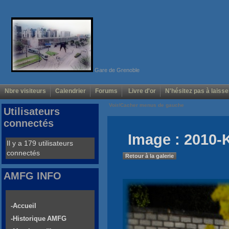
Gare de Grenoble
Nbre visiteurs
Calendrier
Forums
Livre d'or
N'hésitez pas à laisse
Voir/Cacher menus de gauche
Utilisateurs
connectés
Image : 2010-
Il y a 179 utilisateurs
connectés
Retour à la galerie
AMFG INFO
-Accueil
-Historique AMFG