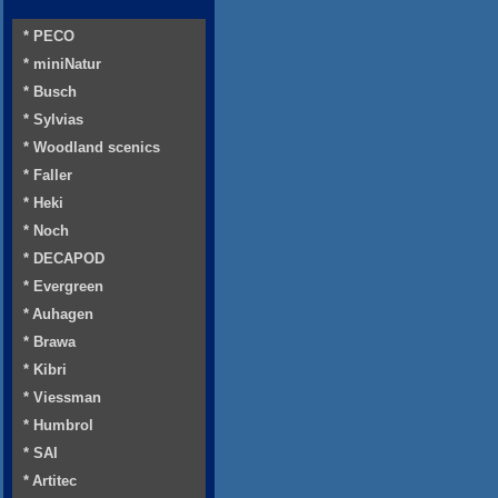
* PECO
* miniNatur
* Busch
* Sylvias
* Woodland scenics
* Faller
* Heki
* Noch
* DECAPOD
* Evergreen
* Auhagen
* Brawa
* Kibri
* Viessman
* Humbrol
* SAI
* Artitec