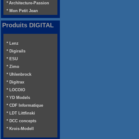
* Architecture-Passion
* Mon Petit Jean
Produits DIGITAL
* Lenz
* Digirails
* ESU
* Zimo
* Uhlenbrock
* Digitrax
* LOCOIO
* YD Models
* CDF Informatique
* LDT Littfinski
* DCC concepts
* Krois-Modell