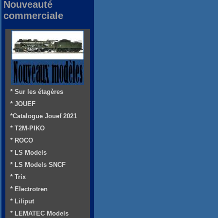
Nouveauté
commerciale
* Sur les étagères
* JOUEF
*Catalogue Jouef 2021
* T2M-PIKO
* ROCO
* LS Models
* LS Models SNCF
* Trix
* Electrotren
* Liliput
* LEMATEC Models