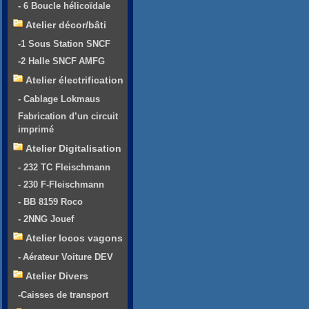
- 6 Boucle hélicoïdale
Atelier décor/bâti
-1 Sous Station SNCF
-2 Halle SNCF AMFG
Atelier électrification
- Cablage Lokmaus
Fabrication d’un circuit
imprimé
Atelier Digitalisation
- 232 TC Fleischmann
- 230 F-Fleischmann
- BB 8159 Roco
- 2NNG Jouef
Atelier locos vagons
- Aérateur Voiture DEV
Atelier Divers
-Caisses de transport