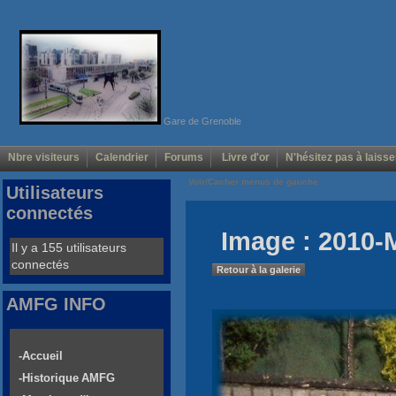
Gare de Grenoble
Nbre visiteurs
Calendrier
Forums
Livre d'or
N'hésitez pas à laisse
Voir/Cacher menus de gauche
Utilisateurs
connectés
Image : 2010-
Il y a 155 utilisateurs
connectés
Retour à la galerie
AMFG INFO
-Accueil
-Historique AMFG