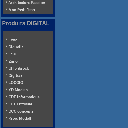
* Architecture-Passion
* Mon Petit Jean
Produits DIGITAL
* Lenz
* Digirails
* ESU
* Zimo
* Uhlenbrock
* Digitrax
* LOCOIO
* YD Models
* CDF Informatique
* LDT Littfinski
* DCC concepts
* Krois-Modell