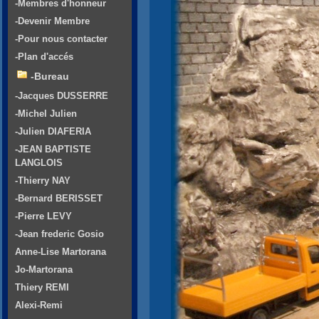
-Membres d'honneur
-Devenir Membre
-Pour nous contacter
-Plan d'accés
-Bureau
-Jacques DUSSERRE
-Michel Julien
-Julien DIAFERIA
-JEAN BAPTISTE
LANGLOIS
-Thierry NAY
-Bernard BERISSET
-Pierre LEVY
-Jean frederic Gosio
Anne-Lise Martorana
Jo-Martorana
Thiery REMI
Alexi-Remi