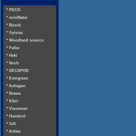
* PECO
* miniNatur
* Busch
* Sylvias
* Woodland scenics
* Faller
* Heki
* Noch
* DECAPOD
* Evergreen
* Auhagen
* Brawa
* Kibri
* Viessman
* Humbrol
* SAI
* Artitec