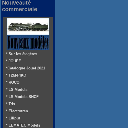
Nouveauté
commerciale
* Sur les étagères
* JOUEF
*Catalogue Jouef 2021
* T2M-PIKO
* ROCO
* LS Models
* LS Models SNCF
* Trix
* Electrotren
* Liliput
* LEMATEC Models