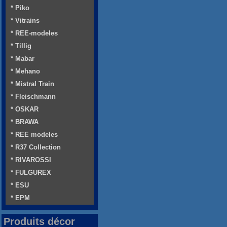
* Piko
* Vitrains
* REE-modeles
* Tillig
* Mabar
* Mehano
* Mistral Train
* Fleischmann
* OSKAR
* BRAWA
* REE modeles
* R37 Collection
* RIVAROSSI
* FULGUREX
* ESU
* EPM
Produits décor