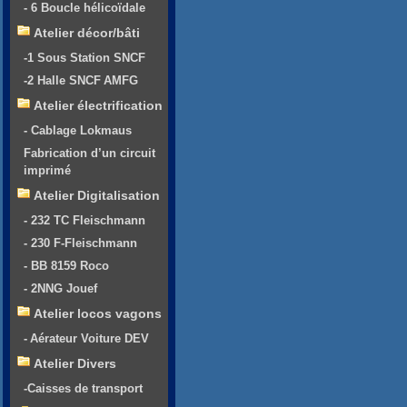
- 6 Boucle hélicoïdale
Atelier décor/bâti
-1 Sous Station SNCF
-2 Halle SNCF AMFG
Atelier électrification
- Cablage Lokmaus
Fabrication d’un circuit
imprimé
Atelier Digitalisation
- 232 TC Fleischmann
- 230 F-Fleischmann
- BB 8159 Roco
- 2NNG Jouef
Atelier locos vagons
- Aérateur Voiture DEV
Atelier Divers
-Caisses de transport