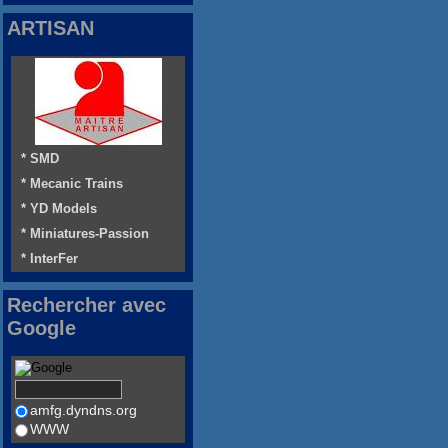
ARTISAN
* SMD
* Mecanic Trains
* YD Models
* Miniatures-Passion
* InterFer
Rechercher avec
Google
amfg.dyndns.org
WWW