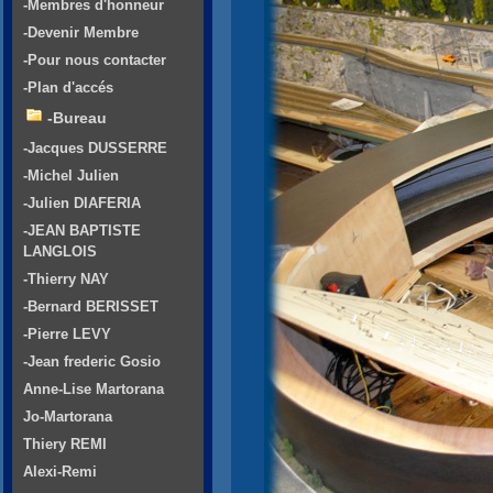
-Membres d'honneur
-Devenir Membre
-Pour nous contacter
-Plan d'accés
-Bureau
-Jacques DUSSERRE
-Michel Julien
-Julien DIAFERIA
-JEAN BAPTISTE
LANGLOIS
-Thierry NAY
-Bernard BERISSET
-Pierre LEVY
-Jean frederic Gosio
Anne-Lise Martorana
Jo-Martorana
Thiery REMI
Alexi-Remi