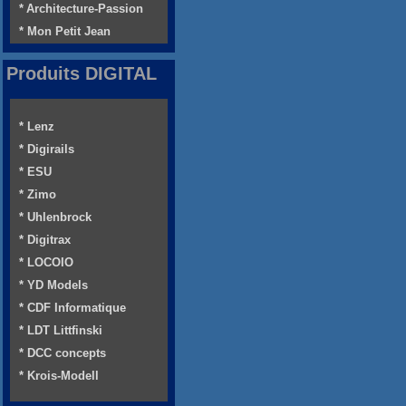
* Architecture-Passion
* Mon Petit Jean
Produits DIGITAL
* Lenz
* Digirails
* ESU
* Zimo
* Uhlenbrock
* Digitrax
* LOCOIO
* YD Models
* CDF Informatique
* LDT Littfinski
* DCC concepts
* Krois-Modell