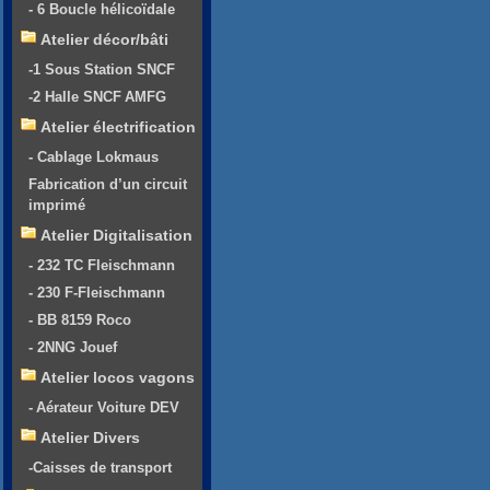
- 6 Boucle hélicoïdale
Atelier décor/bâti
-1 Sous Station SNCF
-2 Halle SNCF AMFG
Atelier électrification
- Cablage Lokmaus
Fabrication d’un circuit
imprimé
Atelier Digitalisation
- 232 TC Fleischmann
- 230 F-Fleischmann
- BB 8159 Roco
- 2NNG Jouef
Atelier locos vagons
- Aérateur Voiture DEV
Atelier Divers
-Caisses de transport