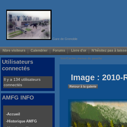
Gare de Grenoble
Nbre visiteurs
Calendrier
Forums
Livre d'or
N'hésitez pas à laisse
Voir/Cacher menus de gauche
Utilisateurs
connectés
Image : 2010-
Il y a 134 utilisateurs
connectés
Retour à la galerie
AMFG INFO
-Accueil
-Historique AMFG