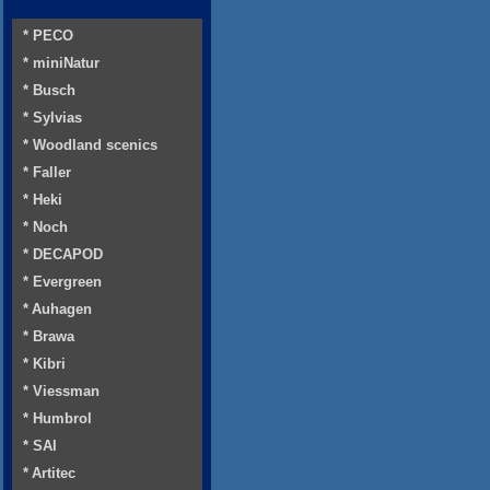
* PECO
* miniNatur
* Busch
* Sylvias
* Woodland scenics
* Faller
* Heki
* Noch
* DECAPOD
* Evergreen
* Auhagen
* Brawa
* Kibri
* Viessman
* Humbrol
* SAI
* Artitec