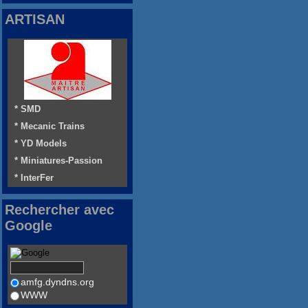
ARTISAN
* SMD
* Mecanic Trains
* YD Models
* Miniatures-Passion
* InterFer
Rechercher avec
Google
amfg.dyndns.org
WWW