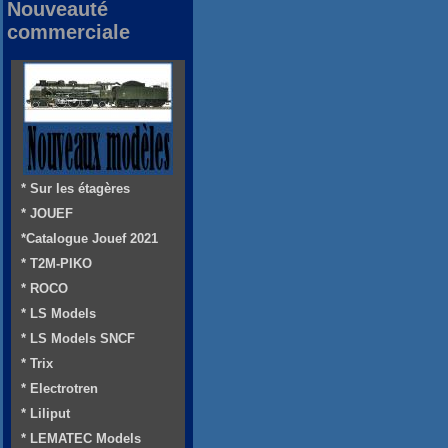
Nouveauté
commerciale
* Sur les étagères
* JOUEF
*Catalogue Jouef 2021
* T2M-PIKO
* ROCO
* LS Models
* LS Models SNCF
* Trix
* Electrotren
* Liliput
* LEMATEC Models