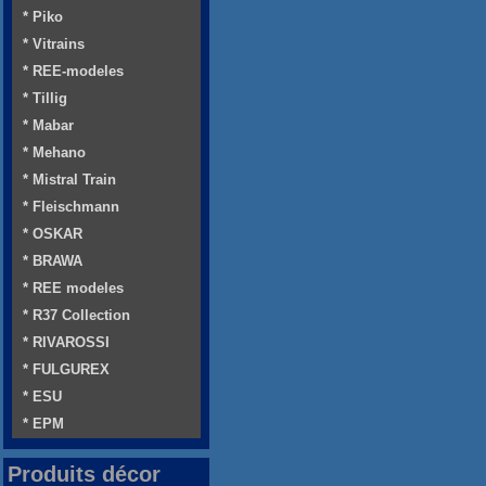
* Piko
* Vitrains
* REE-modeles
* Tillig
* Mabar
* Mehano
* Mistral Train
* Fleischmann
* OSKAR
* BRAWA
* REE modeles
* R37 Collection
* RIVAROSSI
* FULGUREX
* ESU
* EPM
Produits décor