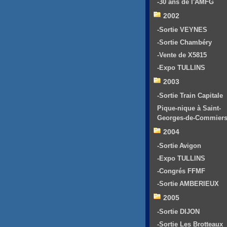
-30 ans de l'AMFG
2002
-Sortie VEYNES
-Sortie Chambéry
-Vente de X5815
-Expo TULLINS
2003
-Sortie Train Capitale
Pique-nique à Saint-
Georges-de-Commier
2004
-Sortie Avigon
-Expo TULLINS
-Congrés FFMF
-Sortie AMBERIEUX
2005
-Sortie DIJON
-Sortie Les Brotteaux