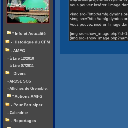
Vous pouvez insérer l'image dan
<img src="http://amfg.dyndns.
<img src="http://amfg.dyndns.
Vous pouvez insérer l'image dans
{img src=show_image.php?id=1
* Info et Actualité
{img src=show_image.php?name
- Historique du CFM
- AMFG
- à Lire 12/2010
- à Lire 07/2011
- Divers
- ARDSL SOS
- Affiches de Grenoble.
* Actions AMFG
- Pour Participer
- Calendrier
- Reportages