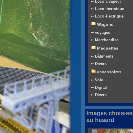
➻ Loco à vapeur
➻ Loco thermique
➻ Loco électrique
Wagons
➻ voyageur
➻ Marchandise
Maquettes
➻ Bâtiments
➻ Divers
accessoires
➻ Voie
➻ Digital
➻ Divers
Images choisies
au hasard