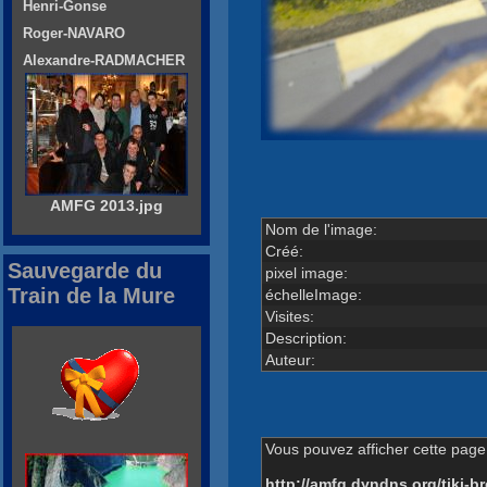
Henri-Gonse
Roger-NAVARO
Alexandre-RADMACHER
AMFG 2013.jpg
Nom de l'image:
Créé:
Sauvegarde du
pixel image:
Train de la Mure
échelleImage:
Visites:
Description:
Auteur:
Vous pouvez afficher cette page 
http://amfg.dyndns.org/tiki