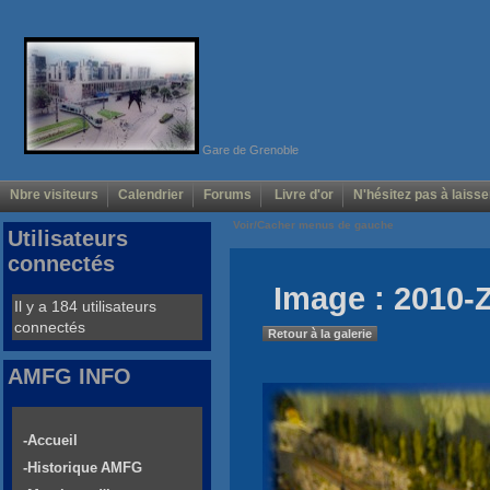
Gare de Grenoble
Nbre visiteurs
Calendrier
Forums
Livre d'or
N'hésitez pas à laisse
Voir/Cacher menus de gauche
Utilisateurs
connectés
Image : 2010-
Il y a 184 utilisateurs
connectés
Retour à la galerie
AMFG INFO
-Accueil
-Historique AMFG