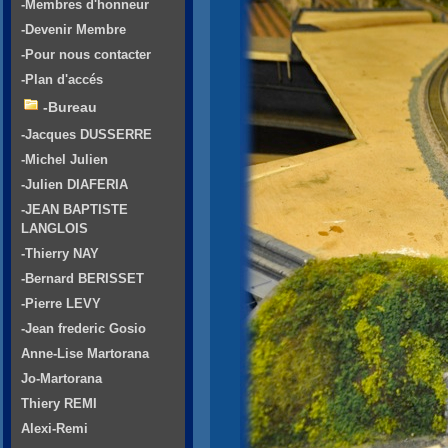
-Membres d'honneur
-Devenir Membre
-Pour nous contacter
-Plan d'accés
-Bureau
-Jacques DUSSERRE
-Michel Julien
-Julien DIAFERIA
-JEAN BAPTISTE
LANGLOIS
-Thierry NAY
-Bernard BERISSET
-Pierre LEVY
-Jean frederic Gosio
Anne-Lise Martorana
Jo-Martorana
Thiery REMI
Alexi-Remi