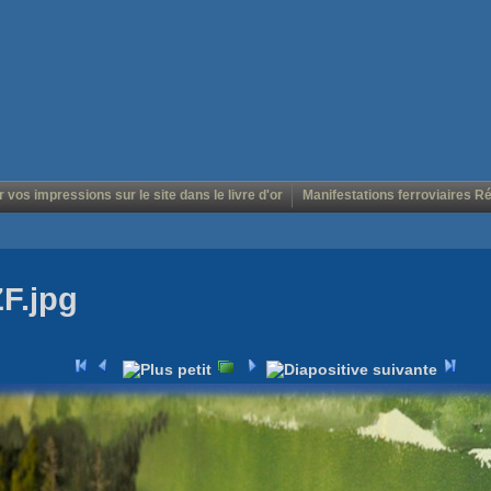
r vos impressions sur le site dans le livre d'or
Manifestations ferroviaires R
ZF.jpg