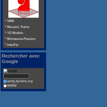
* SMD
* Mecanic Trains
* YD Models
* Miniatures-Passion
* InterFer
Rechercher avec
Google
amfg.dyndns.org
WWW