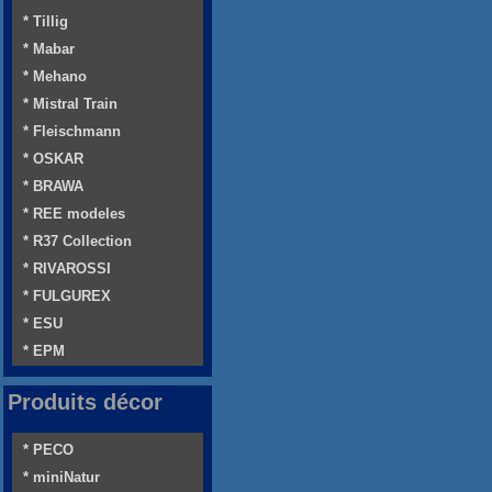
* Tillig
* Mabar
* Mehano
* Mistral Train
* Fleischmann
* OSKAR
* BRAWA
* REE modeles
* R37 Collection
* RIVAROSSI
* FULGUREX
* ESU
* EPM
Produits décor
* PECO
* miniNatur