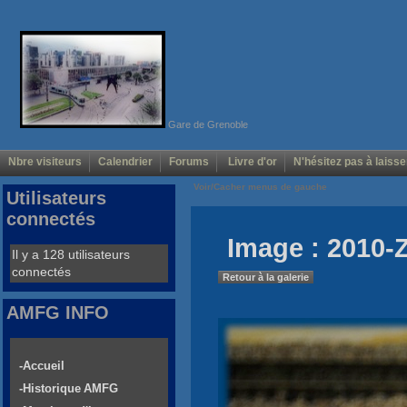
Gare de Grenoble
Nbre visiteurs
Calendrier
Forums
Livre d'or
N'hésitez pas à laisse
Voir/Cacher menus de gauche
Utilisateurs
connectés
Image : 2010-
Il y a 128 utilisateurs
connectés
Retour à la galerie
AMFG INFO
-Accueil
-Historique AMFG