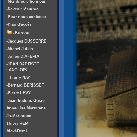
-Membres d'honneur
-Devenir Membre
-Pour nous contacter
-Plan d'accés
-Bureau
-Jacques DUSSERRE
-Michel Julien
-Julien DIAFERIA
-JEAN BAPTISTE
LANGLOIS
-Thierry NAY
-Bernard BERISSET
-Pierre LEVY
-Jean frederic Gosio
Anne-Lise Martorana
Jo-Martorana
Thiery REMI
Alexi-Remi