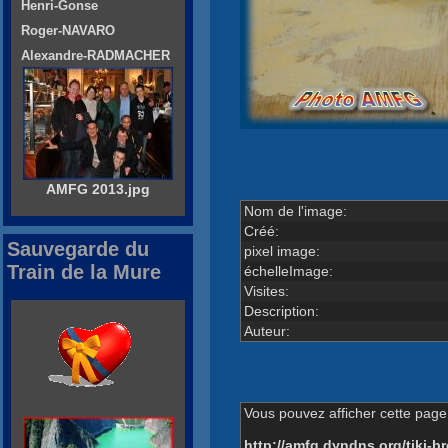
Henri-Gonse
Roger-NAVARO
Alexandre-RADMACHER
AMFG 2013.jpg
Nom de l'image:
Créé:
Sauvegarde du
pixel image:
Train de la Mure
échelleImage:
Visites:
Description:
Auteur:
Vous pouvez afficher cette page 
http://amfg.dyndns.org/tiki