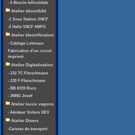
- 6 Boucle hélicoïdale
Atelier décor/bâti
-1 Sous Station SNCF
-2 Halle SNCF AMFG
Atelier électrification
- Cablage Lokmaus
Fabrication d’un circuit
imprimé
Atelier Digitalisation
- 232 TC Fleischmann
- 230 F-Fleischmann
- BB 8159 Roco
- 2NNG Jouef
Atelier locos vagons
- Aérateur Voiture DEV
Atelier Divers
-Caisses de transport