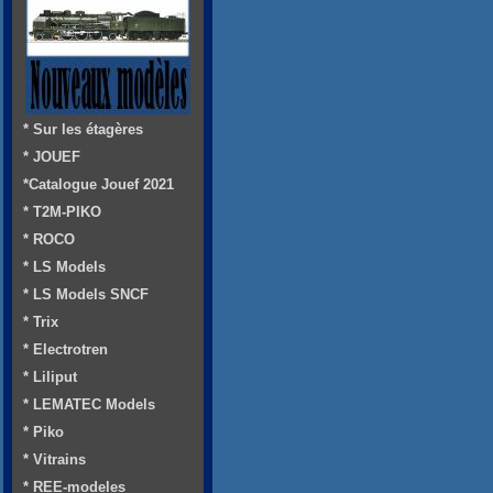
* Sur les étagères
* JOUEF
*Catalogue Jouef 2021
* T2M-PIKO
* ROCO
* LS Models
* LS Models SNCF
* Trix
* Electrotren
* Liliput
* LEMATEC Models
* Piko
* Vitrains
* REE-modeles