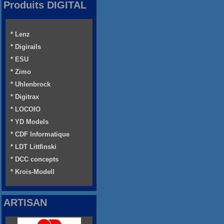
Produits DIGITAL
* Lenz
* Digirails
* ESU
* Zimo
* Uhlenbrock
* Digitrax
* LOCOIO
* YD Models
* CDF Informatique
* LDT Littfinski
* DCC concepts
* Krois-Modell
ARTISAN