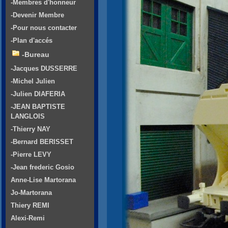
-Membres d'honneur
-Devenir Membre
-Pour nous contacter
-Plan d'accés
-Bureau
-Jacques DUSSERRE
-Michel Julien
-Julien DIAFERIA
-JEAN BAPTISTE
LANGLOIS
-Thierry NAY
-Bernard BERISSET
-Pierre LEVY
-Jean frederic Gosio
Anne-Lise Martorana
Jo-Martorana
Thiery REMI
Alexi-Remi