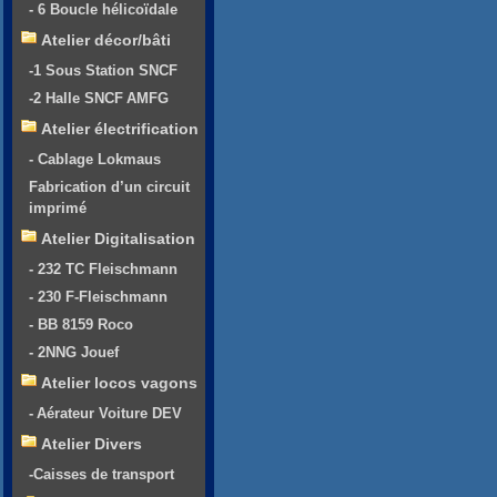
- 6 Boucle hélicoïdale
Atelier décor/bâti
-1 Sous Station SNCF
-2 Halle SNCF AMFG
Atelier électrification
- Cablage Lokmaus
Fabrication d’un circuit
imprimé
Atelier Digitalisation
- 232 TC Fleischmann
- 230 F-Fleischmann
- BB 8159 Roco
- 2NNG Jouef
Atelier locos vagons
- Aérateur Voiture DEV
Atelier Divers
-Caisses de transport