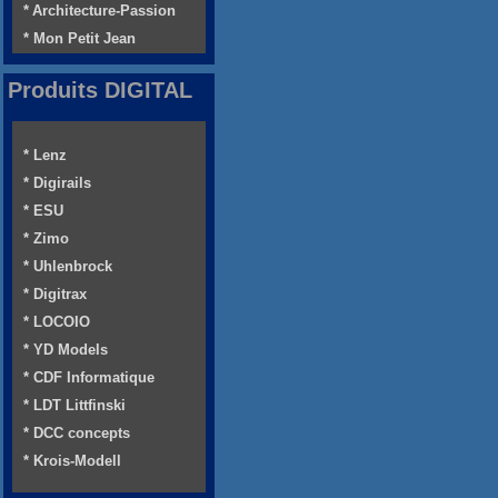
* Architecture-Passion
* Mon Petit Jean
Produits DIGITAL
* Lenz
* Digirails
* ESU
* Zimo
* Uhlenbrock
* Digitrax
* LOCOIO
* YD Models
* CDF Informatique
* LDT Littfinski
* DCC concepts
* Krois-Modell