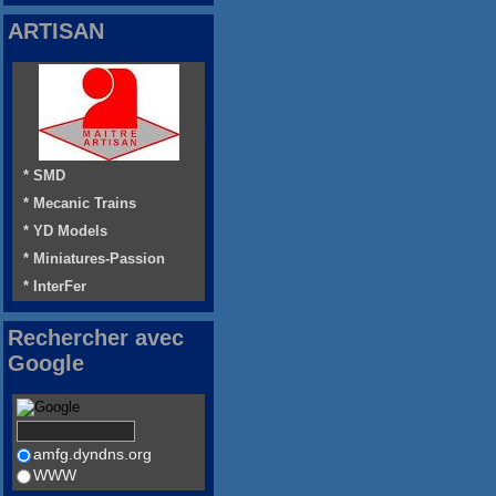
ARTISAN
* SMD
* Mecanic Trains
* YD Models
* Miniatures-Passion
* InterFer
Rechercher avec
Google
amfg.dyndns.org
WWW