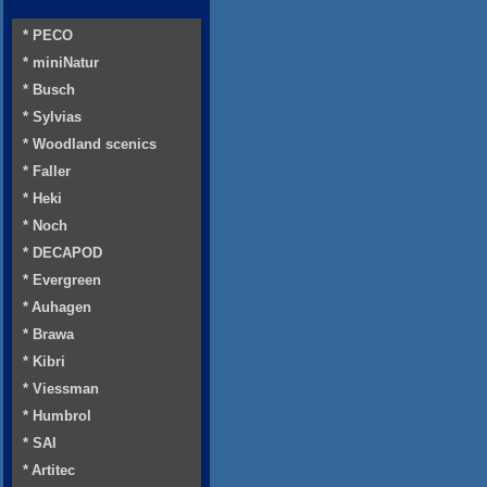
* PECO
* miniNatur
* Busch
* Sylvias
* Woodland scenics
* Faller
* Heki
* Noch
* DECAPOD
* Evergreen
* Auhagen
* Brawa
* Kibri
* Viessman
* Humbrol
* SAI
* Artitec