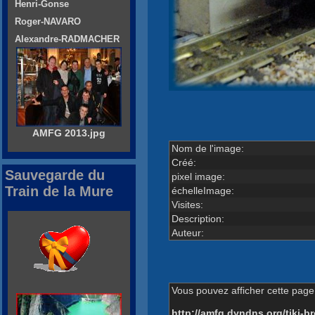
Henri-Gonse
Roger-NAVARO
Alexandre-RADMACHER
AMFG 2013.jpg
Nom de l'image:
Créé:
Sauvegarde du
pixel image:
Train de la Mure
échelleImage:
Visites:
Description:
Auteur:
Vous pouvez afficher cette page 
http://amfg.dyndns.org/tiki