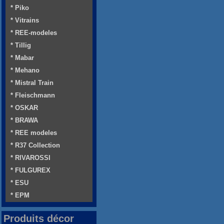
* Piko
* Vitrains
* REE-modeles
* Tillig
* Mabar
* Mehano
* Mistral Train
* Fleischmann
* OSKAR
* BRAWA
* REE modeles
* R37 Collection
* RIVAROSSI
* FULGUREX
* ESU
* EPM
Produits décor