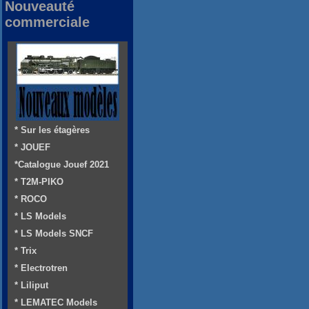
Nouveauté
commerciale
* Sur les étagères
* JOUEF
*Catalogue Jouef 2021
* T2M-PIKO
* ROCO
* LS Models
* LS Models SNCF
* Trix
* Electrotren
* Liliput
* LEMATEC Models