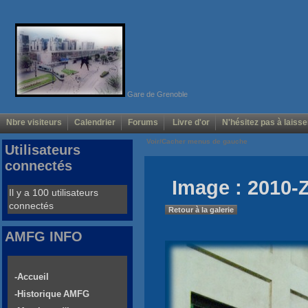
Gare de Grenoble
Nbre visiteurs
Calendrier
Forums
Livre d'or
N'hésitez pas à laisse
Voir/Cacher menus de gauche
Utilisateurs
connectés
Image : 2010-
Il y a 100 utilisateurs
connectés
Retour à la galerie
AMFG INFO
-Accueil
-Historique AMFG