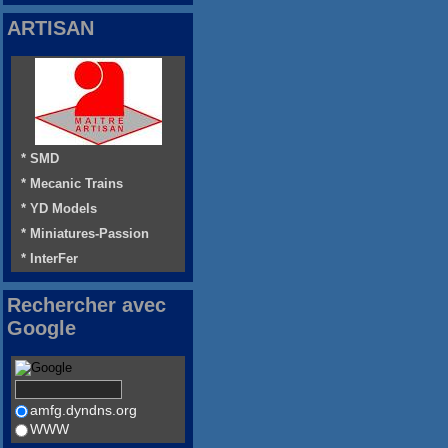
ARTISAN
* SMD
* Mecanic Trains
* YD Models
* Miniatures-Passion
* InterFer
Rechercher avec
Google
amfg.dyndns.org
WWW