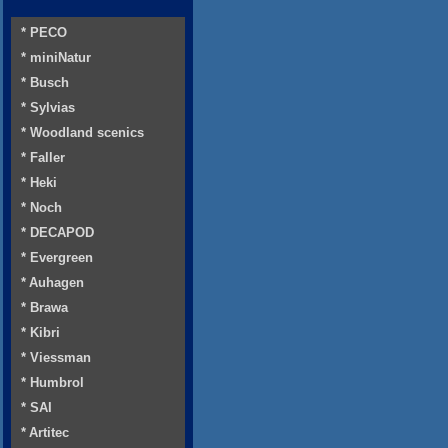
* PECO
* miniNatur
* Busch
* Sylvias
* Woodland scenics
* Faller
* Heki
* Noch
* DECAPOD
* Evergreen
* Auhagen
* Brawa
* Kibri
* Viessman
* Humbrol
* SAI
* Artitec