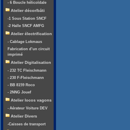
- 6 Boucle hélicoïdale
Atelier décor/bâti
-1 Sous Station SNCF
-2 Halle SNCF AMFG
Atelier électrification
- Cablage Lokmaus
Fabrication d’un circuit
imprimé
Atelier Digitalisation
- 232 TC Fleischmann
- 230 F-Fleischmann
- BB 8159 Roco
- 2NNG Jouef
Atelier locos vagons
- Aérateur Voiture DEV
Atelier Divers
-Caisses de transport