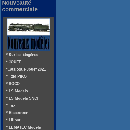
Nouveauté
commerciale
* Sur les étagères
* JOUEF
*Catalogue Jouef 2021
* T2M-PIKO
* ROCO
* LS Models
* LS Models SNCF
* Trix
* Electrotren
* Liliput
* LEMATEC Models