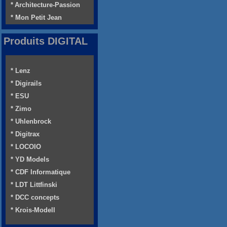
* Architecture-Passion
* Mon Petit Jean
Produits DIGITAL
* Lenz
* Digirails
* ESU
* Zimo
* Uhlenbrock
* Digitrax
* LOCOIO
* YD Models
* CDF Informatique
* LDT Littfinski
* DCC concepts
* Krois-Modell