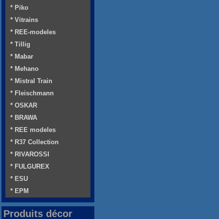
* Piko
* Vitrains
* REE-modeles
* Tillig
* Mabar
* Mehano
* Mistral Train
* Fleischmann
* OSKAR
* BRAWA
* REE modeles
* R37 Collection
* RIVAROSSI
* FULGUREX
* ESU
* EPM
Produits décor