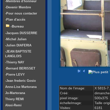
-Membres d'honneur
-Devenir Membre
-Pour nous contacter
-Plan d'accés
-Bureau
-Jacques DUSSERRE
-Michel Julien
-Julien DIAFERIA
-JEAN BAPTISTE
LANGLOIS
-Thierry NAY
-Bernard BERISSET
-Pierre LEVY
-Jean frederic Gosio
Anne-Lise Martorana
Nom de l'image:
X 5815-7.
Créé:
dimanche
Jo-Martorana
pixel image:
500x375
Thiery REMI
échelleImage:
Taille orig
Alexi-Remi
Visites:
6181