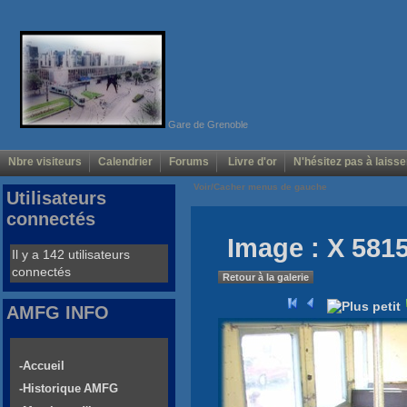
Gare de Grenoble
Nbre visiteurs
Calendrier
Forums
Livre d'or
N'hésitez pas à laisse
Voir/Cacher menus de gauche
Utilisateurs
connectés
Image : X 5815
Il y a 142 utilisateurs
connectés
Retour à la galerie
AMFG INFO
-Accueil
-Historique AMFG