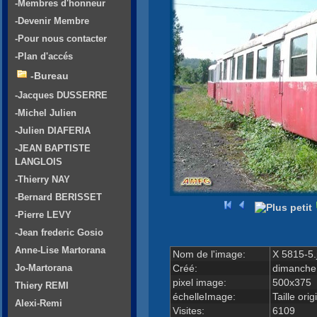
-Membres d'honneur
-Devenir Membre
-Pour nous contacter
-Plan d'accés
-Bureau
-Jacques DUSSERRE
-Michel Julien
-Julien DIAFERIA
-JEAN BAPTISTE
LANGLOIS
-Thierry NAY
-Bernard BERISSET
-Pierre LEVY
-Jean frederic Gosio
Anne-Lise Martorana
Nom de l'image:
X 5815-5.
Créé:
dimanche
Jo-Martorana
pixel image:
500x375
Thiery REMI
échelleImage:
Taille orig
Alexi-Remi
Visites:
6109