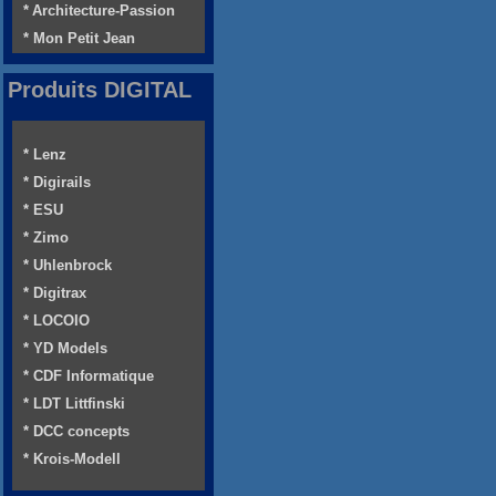
* Architecture-Passion
* Mon Petit Jean
Produits DIGITAL
* Lenz
* Digirails
* ESU
* Zimo
* Uhlenbrock
* Digitrax
* LOCOIO
* YD Models
* CDF Informatique
* LDT Littfinski
* DCC concepts
* Krois-Modell