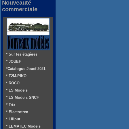
Nouveauté
commerciale
* Sur les étagères
* JOUEF
*Catalogue Jouef 2021
* T2M-PIKO
* ROCO
* LS Models
* LS Models SNCF
* Trix
* Electrotren
* Liliput
* LEMATEC Models