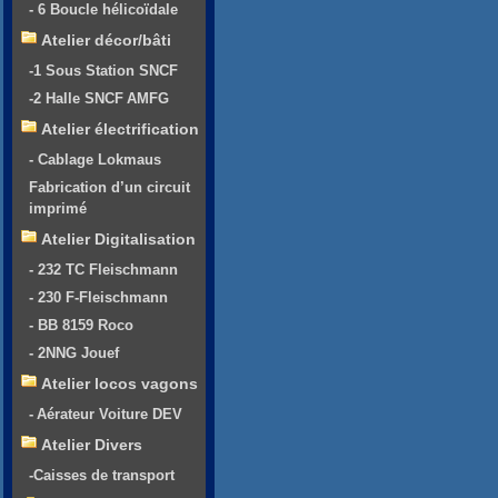
- 6 Boucle hélicoïdale
Atelier décor/bâti
-1 Sous Station SNCF
-2 Halle SNCF AMFG
Atelier électrification
- Cablage Lokmaus
Fabrication d’un circuit
imprimé
Atelier Digitalisation
- 232 TC Fleischmann
- 230 F-Fleischmann
- BB 8159 Roco
- 2NNG Jouef
Atelier locos vagons
- Aérateur Voiture DEV
Atelier Divers
-Caisses de transport