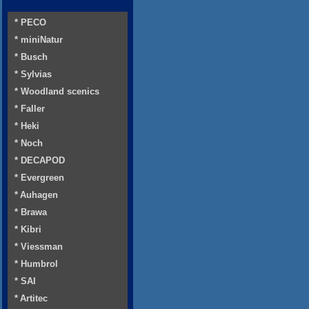
* PECO
* miniNatur
* Busch
* Sylvias
* Woodland scenics
* Faller
* Heki
* Noch
* DECAPOD
* Evergreen
* Auhagen
* Brawa
* Kibri
* Viessman
* Humbrol
* SAI
* Artitec