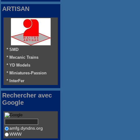
ARTISAN
* SMD
* Mecanic Trains
* YD Models
* Miniatures-Passion
* InterFer
Rechercher avec
Google
amfg.dyndns.org
WWW