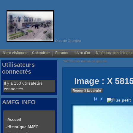
Gare de Grenoble
Nbre visiteurs
Calendrier
Forums
Livre d'or
N'hésitez pas à laisse
Voir/Cacher menus de gauche
Utilisateurs
connectés
Image : X 5815
Il y a 158 utilisateurs
connectés
Retour à la galerie
AMFG INFO
-Accueil
-Historique AMFG