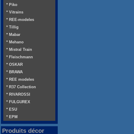
* Piko
* Vitrains
* REE-modeles
* Tillig
* Mabar
* Mehano
* Mistral Train
* Fleischmann
* OSKAR
* BRAWA
* REE modeles
* R37 Collection
* RIVAROSSI
* FULGUREX
* ESU
* EPM
Produits décor