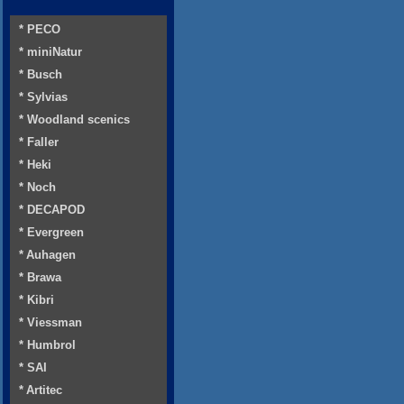
* PECO
* miniNatur
* Busch
* Sylvias
* Woodland scenics
* Faller
* Heki
* Noch
* DECAPOD
* Evergreen
* Auhagen
* Brawa
* Kibri
* Viessman
* Humbrol
* SAI
* Artitec