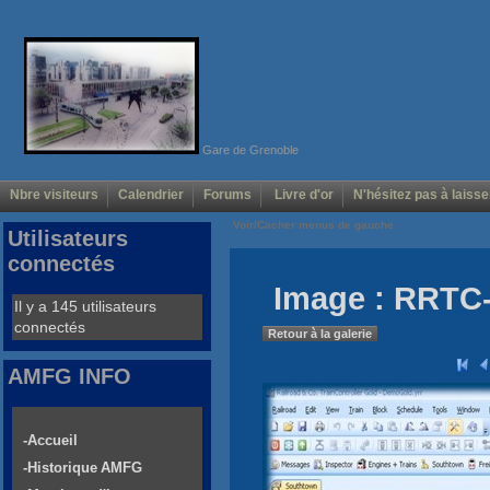
Gare de Grenoble
Nbre visiteurs
Calendrier
Forums
Livre d'or
N'hésitez pas à laisse
Voir/Cacher menus de gauche
Utilisateurs
connectés
Image : RRTC-
Il y a 145 utilisateurs
connectés
Retour à la galerie
AMFG INFO
-Accueil
-Historique AMFG