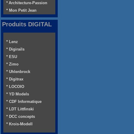
* Architecture-Passion
* Mon Petit Jean
Produits DIGITAL
* Lenz
* Digirails
* ESU
* Zimo
* Uhlenbrock
* Digitrax
* LOCOIO
* YD Models
* CDF Informatique
* LDT Littfinski
* DCC concepts
* Krois-Modell