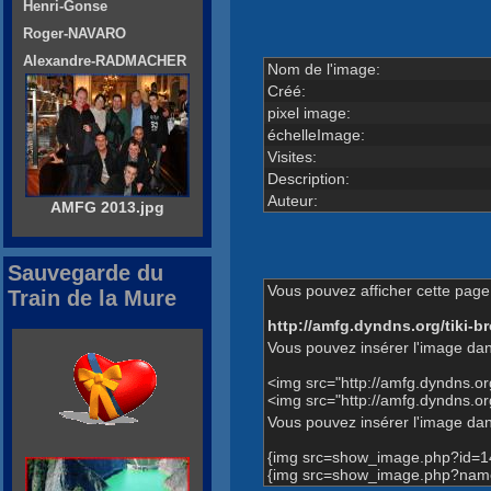
Henri-Gonse
Roger-NAVARO
Alexandre-RADMACHER
Nom de l'image:
Créé:
pixel image:
échelleImage:
Visites:
Description:
Auteur:
AMFG 2013.jpg
Sauvegarde du
Vous pouvez afficher cette page 
Train de la Mure
http://amfg.dyndns.org/tiki
Vous pouvez insérer l'image dan
<img src="http://amfg.dyndns.
<img src="http://amfg.dyndns.
Vous pouvez insérer l'image dans
{img src=show_image.php?id=1
{img src=show_image.php?name