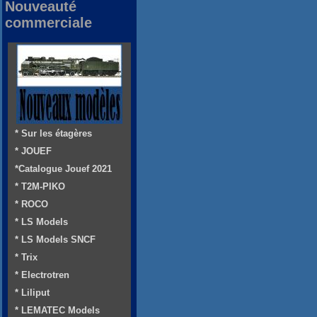
Nouveauté
commerciale
* Sur les étagères
* JOUEF
*Catalogue Jouef 2021
* T2M-PIKO
* ROCO
* LS Models
* LS Models SNCF
* Trix
* Electrotren
* Liliput
* LEMATEC Models