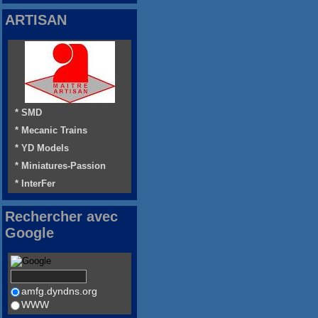
ARTISAN
* SMD
* Mecanic Trains
* YD Models
* Miniatures-Passion
* InterFer
Rechercher avec
Google
amfg.dyndns.org
WWW