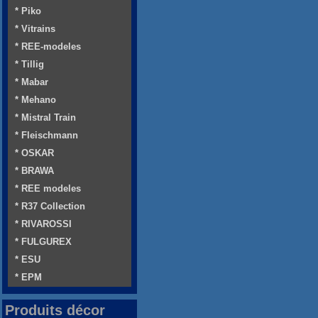
* Piko
* Vitrains
* REE-modeles
* Tillig
* Mabar
* Mehano
* Mistral Train
* Fleischmann
* OSKAR
* BRAWA
* REE modeles
* R37 Collection
* RIVAROSSI
* FULGUREX
* ESU
* EPM
Produits décor