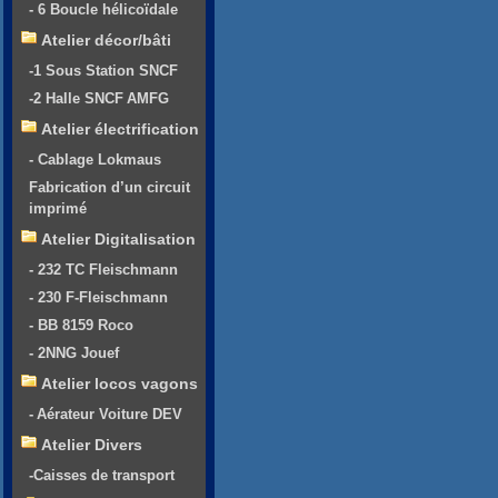
- 6 Boucle hélicoïdale
Atelier décor/bâti
-1 Sous Station SNCF
-2 Halle SNCF AMFG
Atelier électrification
- Cablage Lokmaus
Fabrication d’un circuit
imprimé
Atelier Digitalisation
- 232 TC Fleischmann
- 230 F-Fleischmann
- BB 8159 Roco
- 2NNG Jouef
Atelier locos vagons
- Aérateur Voiture DEV
Atelier Divers
-Caisses de transport