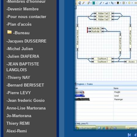
-Membres d'honneur
-Devenir Membre
-Pour nous contacter
-Plan d'accés
-Bureau
-Jacques DUSSERRE
-Michel Julien
-Julien DIAFERIA
-JEAN BAPTISTE
LANGLOIS
-Thierry NAY
-Bernard BERISSET
-Pierre LEVY
-Jean frederic Gosio
Anne-Lise Martorana
Jo-Martorana
Thiery REMI
Alexi-Remi