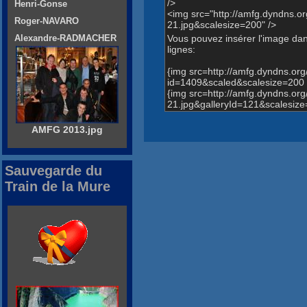
/>
Henri-Gonse
<img src="http://amfg.dyndns
Roger-NAVARO
21.jpg&scalesize=200" />
Vous pouvez insérer l'image dans
Alexandre-RADMACHER
lignes:
{img src=http://amfg.dyndns.o
id=1409&scaled&scalesize=200 
{img src=http://amfg.dyndns.
21.jpg&galleryId=121&scalesize
AMFG 2013.jpg
Sauvegarde du
Train de la Mure