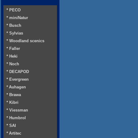
* PECO
* miniNatur
* Busch
* Sylvias
* Woodland scenics
* Faller
* Heki
* Noch
* DECAPOD
* Evergreen
* Auhagen
* Brawa
* Kibri
* Viessman
* Humbrol
* SAI
* Artitec