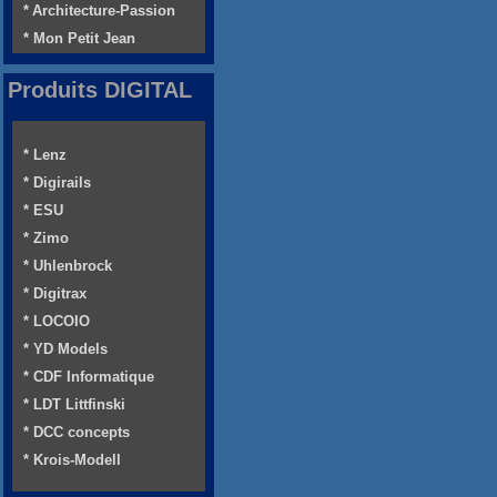
* Architecture-Passion
* Mon Petit Jean
Produits DIGITAL
* Lenz
* Digirails
* ESU
* Zimo
* Uhlenbrock
* Digitrax
* LOCOIO
* YD Models
* CDF Informatique
* LDT Littfinski
* DCC concepts
* Krois-Modell