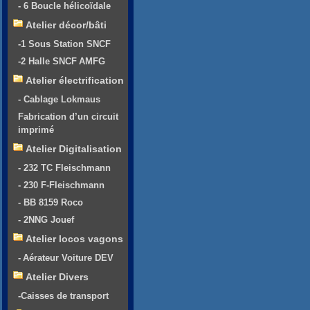
- 6 Boucle hélicoïdale
Atelier décor/bâti
-1 Sous Station SNCF
-2 Halle SNCF AMFG
Atelier électrification
- Cablage Lokmaus
Fabrication d’un circuit
imprimé
Atelier Digitalisation
- 232 TC Fleischmann
- 230 F-Fleischmann
- BB 8159 Roco
- 2NNG Jouef
Atelier locos vagons
- Aérateur Voiture DEV
Atelier Divers
-Caisses de transport