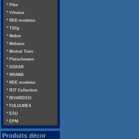
* Piko
* Vitrains
* REE-modeles
* Tillig
* Mabar
* Mehano
* Mistral Train
* Fleischmann
* OSKAR
* BRAWA
* REE modeles
* R37 Collection
* RIVAROSSI
* FULGUREX
* ESU
* EPM
Produits décor