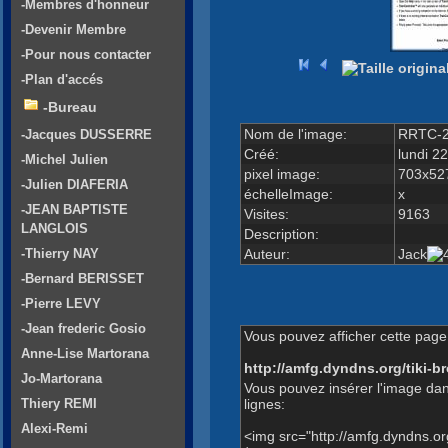
-Membres d'honneur
-Devenir Membre
-Pour nous contacter
-Plan d'accés
-Bureau
Nom de l'image:
RRTC-2
-Jacques DUSSERRE
Créé:
lundi 2
-Michel Julien
pixel image:
703x52
-Julien DIAFERIA
échelleImage:
x
-JEAN BAPTISTE
Visites:
9163
LANGLOIS
Description:
Auteur:
Jack
-Thierry NAY
-Bernard BERISSET
-Pierre LEVY
-Jean frederic Gosio
Vous pouvez afficher cette page 
Anne-Lise Martorana
http://amfg.dyndns.org/tiki
Jo-Martorana
Vous pouvez insérer l'image dan
lignes:
Thiery REMI
Alexi-Remi
<img src="http://amfg.dyndns.