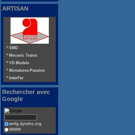
ARTISAN
* SMD
* Mecanic Trains
* YD Models
* Miniatures-Passion
* InterFer
Rechercher avec
Google
amfg.dyndns.org
WWW