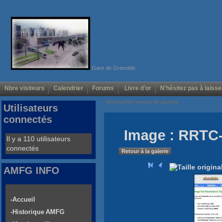
Gare de Grenoble
Nbre visiteurs
Calendrier
Forums
Livre d'or
N'hésitez pas à laisse
Voir/Cacher menus de gauche
Utilisateurs
connectés
Image : RRTC-
Il y a 110 utilisateurs
connectés
Retour à la galerie
AMFG INFO
-Accueil
-Historique AMFG