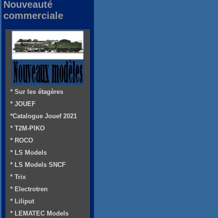
Nouveauté
commerciale
* Sur les étagères
* JOUEF
*Catalogue Jouef 2021
* T2M-PIKO
* ROCO
* LS Models
* LS Models SNCF
* Trix
* Electrotren
* Liliput
* LEMATEC Models