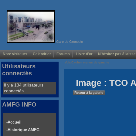
Gare de Grenoble
Nbre visiteurs
Calendrier
Forums
Livre d'or
N'hésitez pas à laisse
Voir/Cacher menus de gauche
Utilisateurs
connectés
Image : TCO 
Il y a 134 utilisateurs
connectés
Retour à la galerie
AMFG INFO
-Accueil
-Historique AMFG