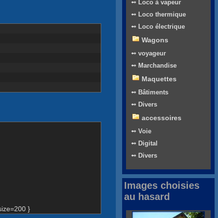
➻ Loco à vapeur
➻ Loco thermique
➻ Loco électrique
Wagons
➻ voyageur
➻ Marchandise
Maquettes
➻ Bâtiments
➻ Divers
accessoires
➻ Voie
➻ Digital
➻ Divers
Images choisies
au hasard
ize=200 }