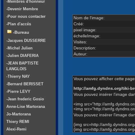
-Membres d'honneur
-Devenir Membre
-Pour nous contacter
Nom de l'image:
Créé:
-Plan d'accés
pixel image:
-Bureau
échelleImage:
-Jacques DUSSERRE
Visites:
Description:
-Michel Julien
Auteur:
-Julien DIAFERIA
-JEAN BAPTISTE
LANGLOIS
-Thierry NAY
Vous pouvez afficher cette page 
-Bernard BERISSET
http://amfg.dyndns.org/tiki
-Pierre LEVY
Vous pouvez insérer l'image dan
-Jean frederic Gosio
<img src="http://amfg.dyndns.
Anne-Lise Martorana
<img src="http://amfg.dyndns
Jo-Martorana
Vous pouvez insérer l'image dans
Thiery REMI
{img src=http://amfg.dyndns.o
{img src=http://amfg.dyndns.
Alexi-Remi