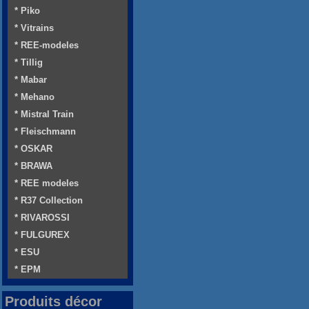
* Piko
* Vitrains
* REE-modeles
* Tillig
* Mabar
* Mehano
* Mistral Train
* Fleischmann
* OSKAR
* BRAWA
* REE modeles
* R37 Collection
* RIVAROSSI
* FULGUREX
* ESU
* EPM
Produits décor