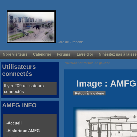
Gare de Grenoble
Nbre visiteurs
Calendrier
Forums
Livre d'or
N'hésitez pas à laisse
Voir/Cacher menus de gauche
Utilisateurs
connectés
Image : AMFG 
Il y a 209 utilisateurs
connectés
Retour à la galerie
AMFG INFO
-Accueil
-Historique AMFG