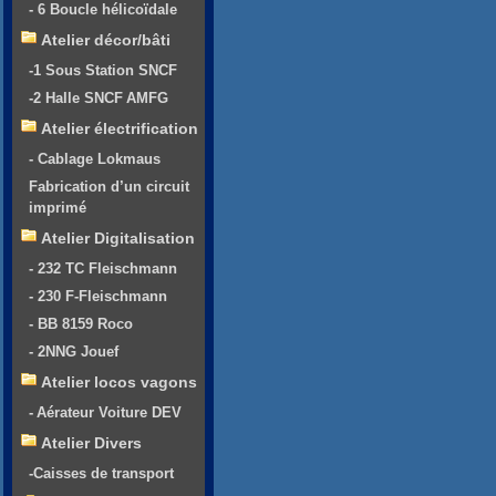
- 6 Boucle hélicoïdale
Atelier décor/bâti
-1 Sous Station SNCF
-2 Halle SNCF AMFG
Atelier électrification
- Cablage Lokmaus
Fabrication d’un circuit
imprimé
Atelier Digitalisation
- 232 TC Fleischmann
- 230 F-Fleischmann
- BB 8159 Roco
- 2NNG Jouef
Atelier locos vagons
- Aérateur Voiture DEV
Atelier Divers
-Caisses de transport