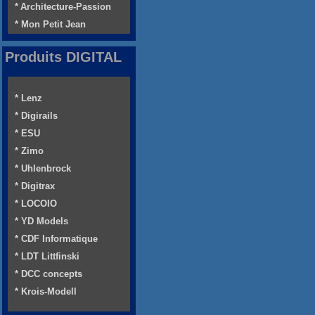
* Architecture-Passion
* Mon Petit Jean
Produits DIGITAL
* Lenz
* Digirails
* ESU
* Zimo
* Uhlenbrock
* Digitrax
* LOCOIO
* YD Models
* CDF Informatique
* LDT Littfinski
* DCC concepts
* Krois-Modell