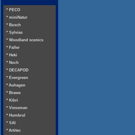
* PECO
* miniNatur
* Busch
* Sylvias
* Woodland scenics
* Faller
* Heki
* Noch
* DECAPOD
* Evergreen
* Auhagen
* Brawa
* Kibri
* Viessman
* Humbrol
* SAI
* Artitec