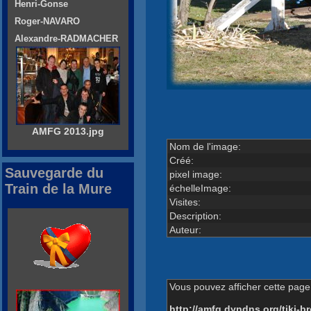
Henri-Gonse
Roger-NAVARO
Alexandre-RADMACHER
AMFG 2013.jpg
Nom de l'image:
Créé:
Sauvegarde du
pixel image:
Train de la Mure
échelleImage:
Visites:
Description:
Auteur:
Vous pouvez afficher cette page 
http://amfg.dyndns.org/tiki