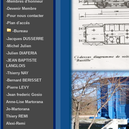
-Membres d'honneur
-Devenir Membre
-Pour nous contacter
-Plan d'accés
-Bureau
-Jacques DUSSERRE
-Michel Julien
-Julien DIAFERIA
-JEAN BAPTISTE
LANGLOIS
-Thierry NAY
-Bernard BERISSET
-Pierre LEVY
-Jean frederic Gosio
Anne-Lise Martorana
Jo-Martorana
Thiery REMI
Alexi-Remi