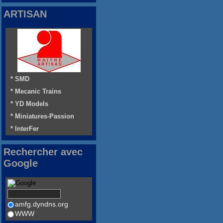
ARTISAN
* SMD
* Mecanic Trains
* YD Models
* Miniatures-Passion
* InterFer
Rechercher avec
Google
amfg.dyndns.org
WWW