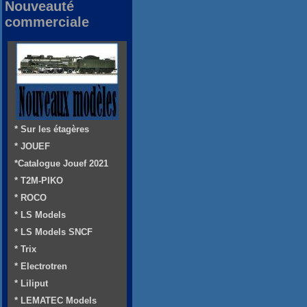
Nouveauté
commerciale
* Sur les étagères
* JOUEF
*Catalogue Jouef 2021
* T2M-PIKO
* ROCO
* LS Models
* LS Models SNCF
* Trix
* Electrotren
* Liliput
* LEMATEC Models