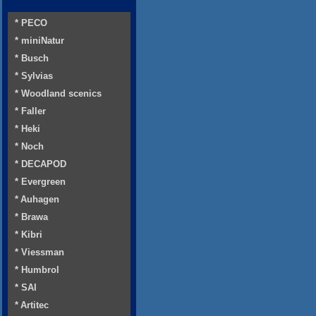
* PECO
* miniNatur
* Busch
* Sylvias
* Woodland scenics
* Faller
* Heki
* Noch
* DECAPOD
* Evergreen
* Auhagen
* Brawa
* Kibri
* Viessman
* Humbrol
* SAI
* Artitec