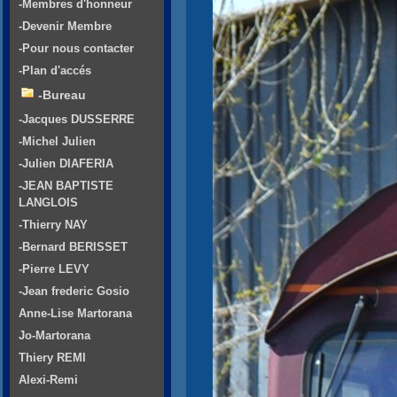
-Membres d'honneur
-Devenir Membre
-Pour nous contacter
-Plan d'accés
-Bureau
-Jacques DUSSERRE
-Michel Julien
-Julien DIAFERIA
-JEAN BAPTISTE
LANGLOIS
-Thierry NAY
-Bernard BERISSET
-Pierre LEVY
-Jean frederic Gosio
Anne-Lise Martorana
Jo-Martorana
Thiery REMI
Alexi-Remi