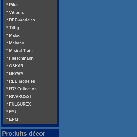
* Piko
* Vitrains
* REE-modeles
* Tillig
* Mabar
* Mehano
* Mistral Train
* Fleischmann
* OSKAR
* BRAWA
* REE modeles
* R37 Collection
* RIVAROSSI
* FULGUREX
* ESU
* EPM
Produits décor