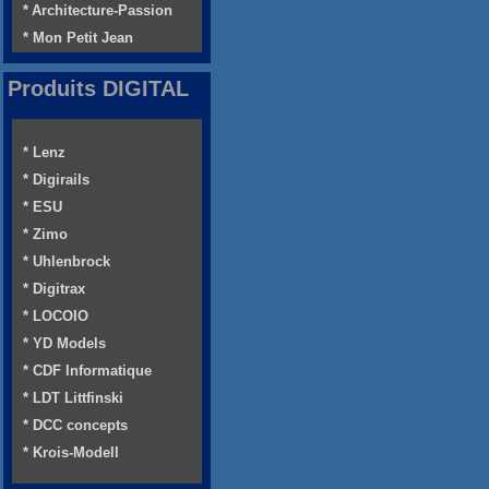
* Architecture-Passion
* Mon Petit Jean
Produits DIGITAL
* Lenz
* Digirails
* ESU
* Zimo
* Uhlenbrock
* Digitrax
* LOCOIO
* YD Models
* CDF Informatique
* LDT Littfinski
* DCC concepts
* Krois-Modell