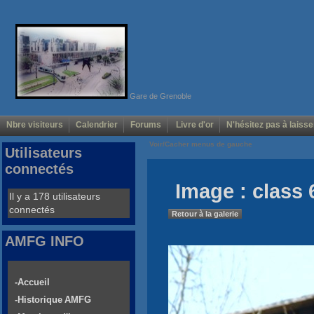
Gare de Grenoble
Nbre visiteurs
Calendrier
Forums
Livre d'or
N'hésitez pas à laisse
Voir/Cacher menus de gauche
Utilisateurs
connectés
Image : class
Il y a 178 utilisateurs
connectés
Retour à la galerie
AMFG INFO
-Accueil
-Historique AMFG