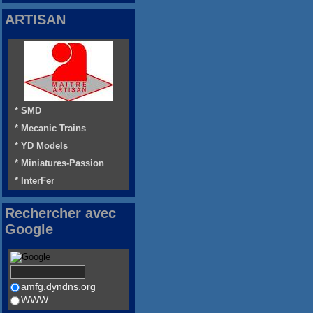
ARTISAN
* SMD
* Mecanic Trains
* YD Models
* Miniatures-Passion
* InterFer
Rechercher avec
Google
amfg.dyndns.org
WWW