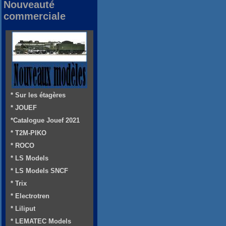
Nouveauté
commerciale
* Sur les étagères
* JOUEF
*Catalogue Jouef 2021
* T2M-PIKO
* ROCO
* LS Models
* LS Models SNCF
* Trix
* Electrotren
* Liliput
* LEMATEC Models