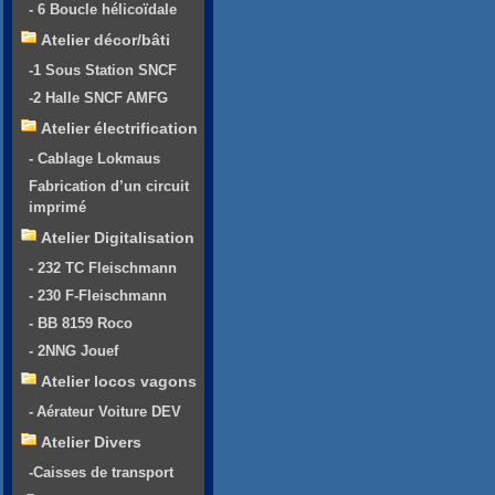
- 6 Boucle hélicoïdale
Atelier décor/bâti
-1 Sous Station SNCF
-2 Halle SNCF AMFG
Atelier électrification
- Cablage Lokmaus
Fabrication d’un circuit
imprimé
Atelier Digitalisation
- 232 TC Fleischmann
- 230 F-Fleischmann
- BB 8159 Roco
- 2NNG Jouef
Atelier locos vagons
- Aérateur Voiture DEV
Atelier Divers
-Caisses de transport