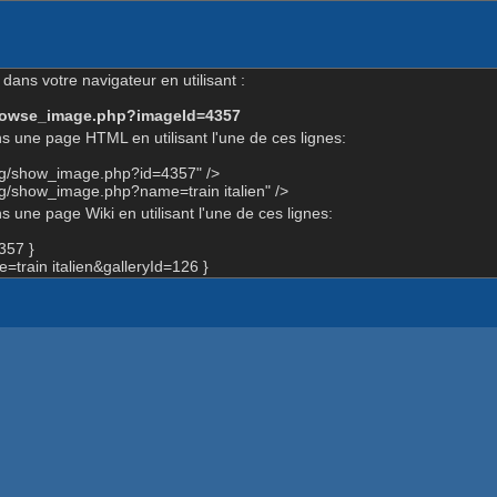
dans votre navigateur en utilisant :
-browse_image.php?imageId=4357
s une page HTML en utilisant l'une de ces lignes:
org/show_image.php?id=4357" />
rg/show_image.php?name=train italien" />
 une page Wiki en utilisant l'une de ces lignes:
357 }
rain italien&galleryId=126 }