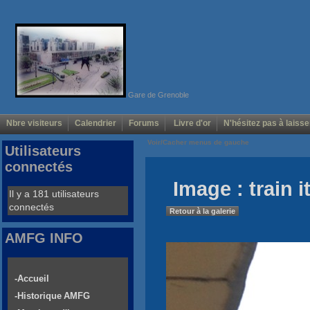
Gare de Grenoble
Nbre visiteurs
Calendrier
Forums
Livre d'or
N'hésitez pas à laisse
Voir/Cacher menus de gauche
Utilisateurs
connectés
Image : train i
Il y a 181 utilisateurs
connectés
Retour à la galerie
AMFG INFO
-Accueil
-Historique AMFG