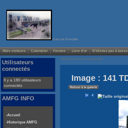
Gare de Grenoble
Nbre visiteurs
Calendrier
Forums
Livre d'or
N'hésitez pas à laisse
Voir/Cacher menus de gauche
Utilisateurs
connectés
Image : 141 T
Il y a 180 utilisateurs
connectés
Retour à la galerie
AMFG INFO
-Accueil
-Historique AMFG