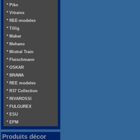
* Piko
* Vitrains
* REE-modeles
* Tillig
* Mabar
* Mehano
* Mistral Train
* Fleischmann
* OSKAR
* BRAWA
* REE modeles
* R37 Collection
* RIVAROSSI
* FULGUREX
* ESU
* EPM
Produits décor