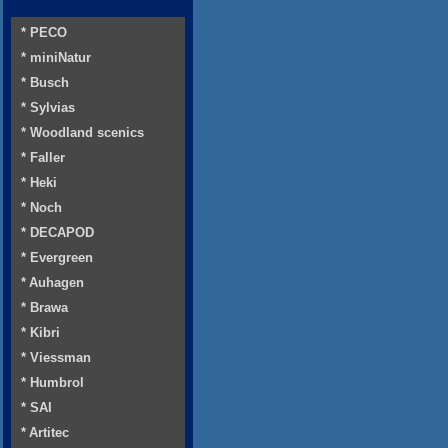
* PECO
* miniNatur
* Busch
* Sylvias
* Woodland scenics
* Faller
* Heki
* Noch
* DECAPOD
* Evergreen
* Auhagen
* Brawa
* Kibri
* Viessman
* Humbrol
* SAI
* Artitec