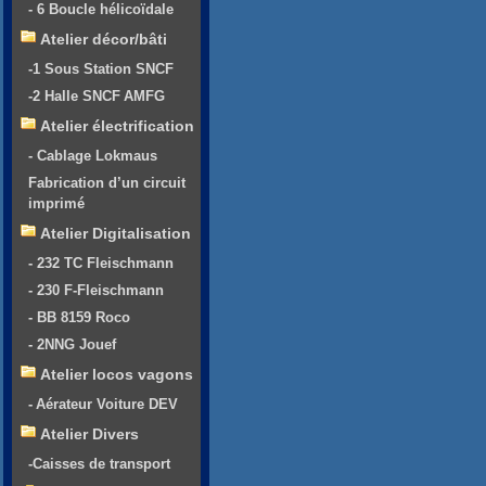
- 6 Boucle hélicoïdale
Atelier décor/bâti
-1 Sous Station SNCF
-2 Halle SNCF AMFG
Atelier électrification
- Cablage Lokmaus
Fabrication d’un circuit
imprimé
Atelier Digitalisation
- 232 TC Fleischmann
- 230 F-Fleischmann
- BB 8159 Roco
- 2NNG Jouef
Atelier locos vagons
- Aérateur Voiture DEV
Atelier Divers
-Caisses de transport