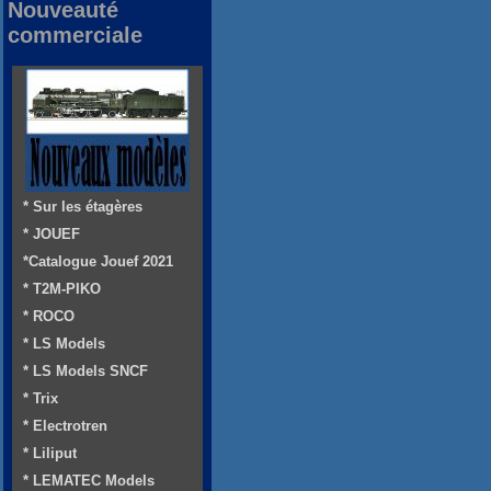
Nouveauté
commerciale
* Sur les étagères
* JOUEF
*Catalogue Jouef 2021
* T2M-PIKO
* ROCO
* LS Models
* LS Models SNCF
* Trix
* Electrotren
* Liliput
* LEMATEC Models