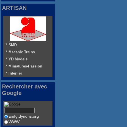
ARTISAN
* SMD
* Mecanic Trains
* YD Models
* Miniatures-Passion
* InterFer
Rechercher avec
Google
amfg.dyndns.org
WWW