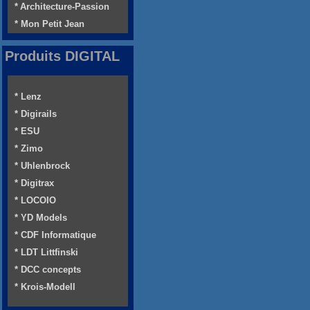
* Architecture-Passion
* Mon Petit Jean
Produits DIGITAL
* Lenz
* Digirails
* ESU
* Zimo
* Uhlenbrock
* Digitrax
* LOCOIO
* YD Models
* CDF Informatique
* LDT Littfinski
* DCC concepts
* Krois-Modell