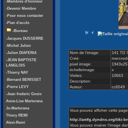
-Membres d'honneur
-Devenir Membre
-Pour nous contacter
-Plan d'accés
-Bureau
-Jacques DUSSERRE
-Michel Julien
Nom de l'image:
141 TD 
-Julien DIAFERIA
Créé:
mercredi
-JEAN BAPTISTE
pixel image:
1943x25
LANGLOIS
échelleImage:
x
-Thierry NAY
Visites:
10663
-Bernard BERISSET
Description:
Auteur:
cc6549
-Pierre LEVY
-Jean frederic Gosio
Anne-Lise Martorana
Jo-Martorana
Vous pouvez afficher cette page 
Thiery REMI
http://amfg.dyndns.org/tiki
Alexi-Remi
Vous pouvez insérer l'image dan