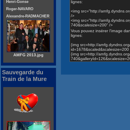
lignes:
Henri-Gonse
Roger-NAVARO
<img src="http://amfg.dyndns.
/>
Alexandre-RADMACHER
<img src="http://amfg.dyndns
740&scalesize=200" />
Vous pouvez insérer l'image dans
lignes:
{img src=http://amfg.dyndns.o
id=1678&scaled&scalesize=200 
{img src=http://amfg.dyndns.
AMFG 2013.jpg
740&galleryId=126&scalesize=2
Sauvegarde du
Train de la Mure